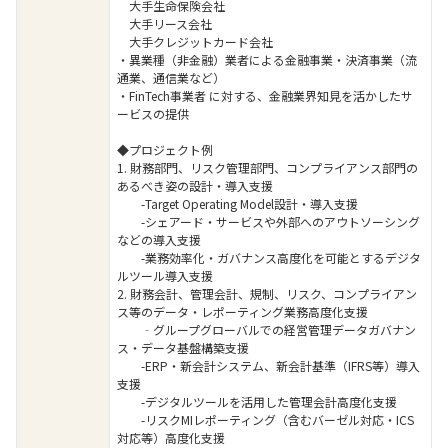
大手生命保険会社
大手リース会社
大手クレジットカード会社
・異業種（非金融）業者による金融事業・決済事業（流
通業、通信業など）
・FinTech事業者 に対する、金融業界知見を活かしたサ
ービスの提供
◆プロジェクト例
1. 財務部門、リスク管理部門、コンプライアンス部門の
あるべき姿の設計・導入支援
-Target Operating Model設計・導入支援
-シェアード・サービスや外部へのアウトソーシング
などの導入支援
-業務効率化・ガバナンス高度化を可能とするデジタ
ルツール導入支援
2. 財務会計、管理会計、規制、リスク、コンプライアン
ス等のデータ・レポーティング業務高度化支援
‐グループグローバルでの経営管理データガバナン
ス・データ基盤構築支援
-ERP・新会計システム、新会計基準（IFRS等）導入
支援
-デジタルツールを活用した管理会計高度化支援
-リスクMIレポーティング（含むバーゼル対応・ICS
対応等）高度化支援