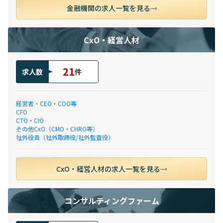
金融機関の求人一覧を見る
CxO・経営人材
21
求人数
件
経営者・CEO・COO等
CFO
CTO・CIO
その他CxO（CMO・CHRO等）
社外役員（社外取締役/社外監査役）
CxO・経営人材の求人一覧を見る
コンサルティングファーム