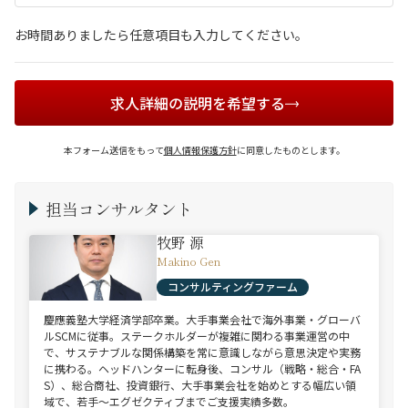
お時間ありましたら任意項目も入力してください。
求人詳細の説明を希望する
本フォーム送信をもって
個人情報保護方針
に同意したものとします。
担当コンサルタント
牧野 源
Makino Gen
コンサルティングファーム
慶應義塾大学経済学部卒業。大手事業会社で海外事業・グローバ
ルSCMに従事。ステークホルダーが複雑に関わる事業運営の中
で、サステナブルな関係構築を常に意識しながら意思決定や実務
に携わる。ヘッドハンターに転身後、コンサル（戦略・総合・FA
S）、総合商社、投資銀行、大手事業会社を始めとする幅広い領
域で、若手～エグゼクティブまでご支援実績多数。