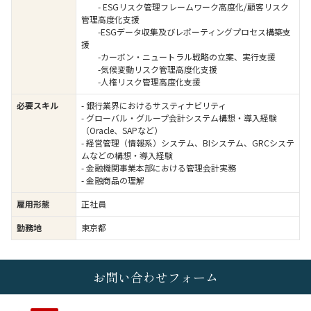
- ESGリスク管理フレームワーク高度化/顧客リスク
管理高度化支援
-ESGデータ収集及びレポーティングプロセス構築支
援
-カーボン・ニュートラル戦略の立案、実行支援
-気候変動リスク管理高度化支援
-人権リスク管理高度化支援
必要スキル
- 銀行業界におけるサスティナビリティ
- グローバル・グループ会計システム構想・導入経験
（Oracle、SAPなど）
- 経営管理（情報系）システム、BIシステム、GRCシステ
ムなどの構想・導入経験
- 金融機関事業本部における管理会計実務
- 金融商品の理解
雇用形態
正社員
勤務地
東京都
お問い合わせフォーム