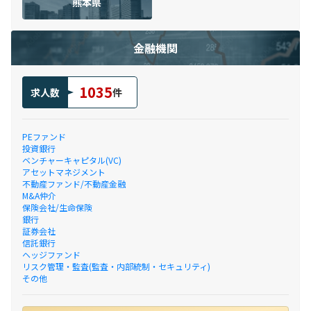
熊本県
金融機関
1035
求人数
件
PEファンド
投資銀行
ベンチャーキャピタル(VC)
アセットマネジメント
不動産ファンド/不動産金融
M&A仲介
保険会社/生命保険
銀行
証券会社
信託銀行
ヘッジファンド
リスク管理・監査(監査・内部統制・セキュリティ)
その他