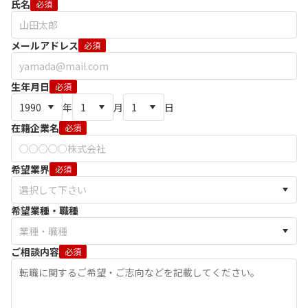
氏名
必須
メールアドレス
必須
生年月日
必須
年
月
日
在籍企業名
必須
希望業界
必須
希望業種・職種
ご相談内容
必須