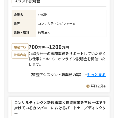
スタント説明会
企業名
非公開
業界
コンサルティングファーム
業種・職種
監査法人
700
1200
万円〜
万円
想定年収
公認会計士の事務業務をサポートしていただく
仕事内容
お仕事について、オンライン説明会を開催いた
します。
【監査アシスタント職業務内容】
⋯
もっと見る
詳細を見る
コンサルティング×新規事業×投資事業を三位一体で手
掛けているカンパニーにおけるパートナー／ディレクタ
ー