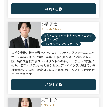
相談する
小橋 翔太
Kobashi Shota
IT/DX & サイバーセキュリティコンサ
ルティング
コンサルティングファーム
大学卒業後、新卒で当社入社。コンサルティングファームの人材
サーチ業務を通じ、戦略・業務・IT各領域へのご転職を多数支
援。特に未経験からコンサルタントへのキャリアチェンジ支援に
強み。 若手・ポテンシャル層からシニア・ハイクラス層まで、候
補者様のご志向と市場動向を踏まえ最適なキャリアをご提案させ
ていただきます。
相談する
大平 柚衣
Ohira Yui