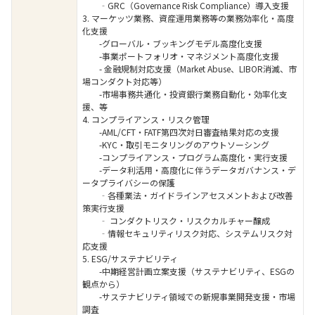
‐GRC（Governance Risk Compliance）導入支援
3. マーケッツ業務、資産運用業務等の業務効率化・高度
化支援
-グローバル・ブッキングモデル高度化支援
-事業ポートフォリオ・マネジメント高度化支援
- 金融規制対応支援（Market Abuse、LIBOR消滅、市
場コンダクト対応等）
-市場事務共通化・投資銀行業務自動化・効率化支
援、等
4. コンプライアンス・リスク管理
-AML/CFT・FATF第四次対日審査結果対応の支援
-KYC・取引モニタリングのアウトソーシング
-コンプライアンス・プログラム高度化・実行支援
-データ利活用・高度化に伴うデータガバナンス・デ
ータプライバシーの保護
‐各種業法・ガイドラインアセスメントおよび改善
策実行支援
‐ コンダクトリスク・リスクカルチャー醸成
‐情報セキュリティリスク対応、システムリスク対
応支援
5. ESG/サステナビリティ
-中期経営計画立案支援（サステナビリティ、ESGの
観点から）
-サステナビリティ領域での新規事業開発支援・市場
調査