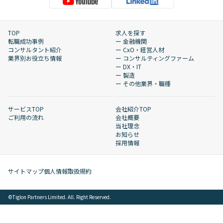
TOP
求人を探す
転職成功事例
ー 金融機関
コンサルタント紹介
ー CxO・経営人材
業界別お役立ち情報
ー コンサルティングファーム
ー DX・IT
ー 製造
ー その他業界・職種
サービスTOP
会社紹介TOP
ご利用の流れ
会社概要
当社理念
お知らせ
採用情報
サイトマップ
個人情報取扱規約
©︎Tiglon Partners Limited. All. Right Reserved.