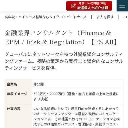
年収1,000万円超に特化
厳選求人を紹介依頼
高年収・ハイクラス転職ならタイグロンパートナーズ
|
求人を探す
|
コ
金融業界コンサルタント（Finance &
EPM / Risk & Regulation）【FS All】
グローバルにネットワークを持つ外資系総合コンサルティ
ングファーム。戦略の策定から実行まで総合的なコンサル
ティングサービスを提供。
企業名
非公開
年収イメージ
600万円〜2000万円（経験・能力を考慮の上当社規定に
より決定）
仕事内容
いかなる組織においても経営目的を達成するにあたって
のキーサクセスファクターは経営と執行のコミュニケー
ションです。 その経営と執行のコミュニケーションを構
成するのは組織ガバナンス・管理指標・業務プロセス・