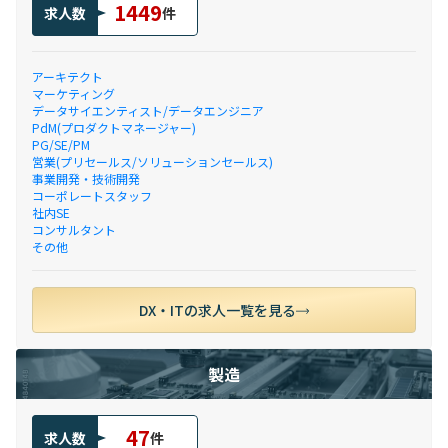
1449
求人数
件
アーキテクト
マーケティング
データサイエンティスト/データエンジニア
PdM(プロダクトマネージャー)
PG/SE/PM
営業(プリセールス/ソリューションセールス)
事業開発・技術開発
コーポレートスタッフ
社内SE
コンサルタント
その他
DX・ITの求人一覧を見る
製造
47
求人数
件