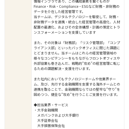
情報インフラであり、この構成要素を繋ぐものが
Finance・Risk・Compliance・ESGなど財務・非財務の
データを介在した経営管理です。
当チームは、デジタルテクノロジーを駆使して、財務・
非財務データを連携・統合した経営管理の高度化、人材
配置の最適化、およびその全体構想・計画の策定とトラ
ンスフォーメーションを支援しています
また、その対象は「財務部」「リスク管理部」「コンプ
ライアンス部」といったバックオフィスに閉じた課題に
とどまりません。当チームはこれらの経営管理領域の
様々なコンピテンシーをもちながらフロントオフィスや
外部協業も巻き込んだ、戦略的”攻め”の経営管理に転じ
るための課題解決・支援を行います。
また社内においてもテクノロジーチームや他業界チー
ム、及び、先行する金融機関を支援する海外チームとの
連携を取ることで、金融機関ならではの堅牢な”守り”を
固めつつ、健全な”攻め”を行うことご支援を行います。
◆担当業界・サービス
・大手金融機関
メガバンクおよび大手銀行
大手証券会社
大手損害保険会社