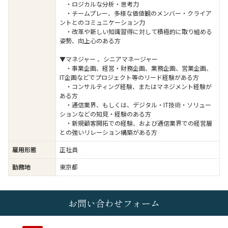
・ロジカルな分析・思考力
・チームプレー、多様な価値観のメンバー・クライア
ントとのコミュニケーション力
・改革や新しい知識習得に対して積極的に取り組める
姿勢、向上心のある方
▼マネジャー 、シニアマネージャー
・事業企画、経営・財務企画、業務企画、営業企画、
IT企画などでプロジェクト等のリード経験がある方
・コンサルティング経験、またはマネジメント経験が
ある方
・通信業界、もしくは、デジタル・IT技術・ソリュー
ションなどの知見・経験のある方
・新規顧客開拓での経験、および通信業界での経営層
との強いリレーション構築がある方
雇用形態
正社員
勤務地
東京都
お問い合わせフォーム