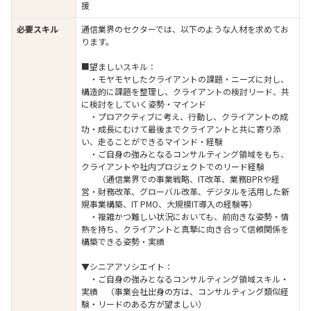
援
必要スキル
通信業界のセクターでは、以下のような人材を求めてお
ります。
■望ましいスキル：
・モヤモヤしたクライアントの課題・ニーズに対し、
構造的に課題を整理し、クライアントの検討リード、共
に検討をしていく姿勢・マインド
・プロアクティブに考え、行動し、クライアントの成
功・成長にむけて最後までクライアントと共に寄り添
い、走ることができるマインド・経験
・ご自身の強みとなるコンサルティング領域をもち、
クライアントや社内プロジェクトでのリード経験
（通信業界での事業戦略、IT改革、業務BPRや経
営・財務改革、グローバル改革、デジタルを活用した新
規事業構築、IT PMO、大規模IT導入の経験等）
・複雑かつ難しい状況においても、前向きな姿勢・情
熱を持ち、クライアントと真摯に向き合って信頼関係を
構築できる姿勢・実績
▼シニアアソシエイト：
・ご自身の強みとなるコンサルティング領域スキル・
実績 （事業会社出身の方は、コンサルティング類似経
験・リードのある方が望ましい）