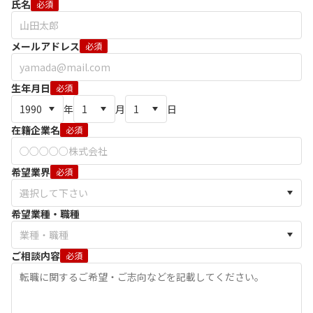
氏名
必須
メールアドレス
必須
生年月日
必須
年
月
日
在籍企業名
必須
希望業界
必須
希望業種・職種
ご相談内容
必須