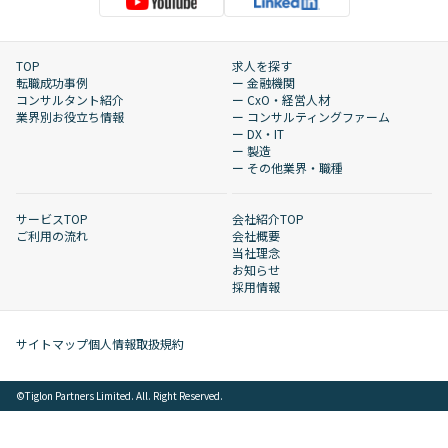
TOP
求人を探す
転職成功事例
ー 金融機関
コンサルタント紹介
ー CxO・経営人材
業界別お役立ち情報
ー コンサルティングファーム
ー DX・IT
ー 製造
ー その他業界・職種
サービスTOP
会社紹介TOP
ご利用の流れ
会社概要
当社理念
お知らせ
採用情報
サイトマップ
個人情報取扱規約
©︎Tiglon Partners Limited. All. Right Reserved.