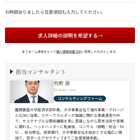
お時間ありましたら任意項目も入力してください。
求人詳細の説明を希望する
本フォーム送信をもって
個人情報保護方針
に同意したものとします。
担当コンサルタント
牧野 源
Makino Gen
コンサルティングファーム
慶應義塾大学経済学部卒業。大手事業会社で海外事業・グローバ
ルSCMに従事。ステークホルダーが複雑に関わる事業運営の中
で、サステナブルな関係構築を常に意識しながら意思決定や実務
に携わる。ヘッドハンターに転身後、コンサル（戦略・総合・FA
S）、総合商社、投資銀行、大手事業会社を始めとする幅広い領
域で、若手～エグゼクティブまでご支援実績多数。