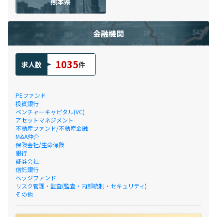
熊本県
金融機関
1035
求人数
件
PEファンド
投資銀行
ベンチャーキャピタル(VC)
アセットマネジメント
不動産ファンド/不動産金融
M&A仲介
保険会社/生命保険
銀行
証券会社
信託銀行
ヘッジファンド
リスク管理・監査(監査・内部統制・セキュリティ)
その他