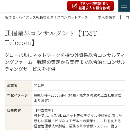
年収1,000万円超に特化
厳選求人を紹介依頼
高年収・ハイクラス転職ならタイグロンパートナーズ
|
求人を探す
|
コ
通信業界コンサルタント【TMT-
Telecom】
グローバルにネットワークを持つ外資系総合コンサルティ
ングファーム。戦略の策定から実行まで総合的なコンサル
ティングサービスを提供。
企業名
非公開
年収イメージ
600万円〜2000万円（経験・能力を考慮の上当社規定に
より決定）
仕事内容
【担当業務】
弊社では、IoT､AI､ロボット等のデジタル技術を活用した
新しい事業・ビジネスモデルへの変革や、これを支える
経営管理手法の刷新、業務改革や情報システム、働き