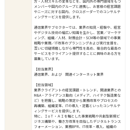
方・人材スキルの変革などを、国内外の専門領域をもつ
メンバーや国内のグループと連携し、お客様の経営課題
やニーズに対する国内、クロスボーダーでのコンサルテ
ィングサービスを提供します。
通信業界サブセクターでは、業界の知見・経験や、経営
やデジタル技術の幅広い知識を生かし、営業／マーケテ
ィング、組織／人材、財務会計・SCM等の領域での事業
戦略や業務／IT改革のプランニングおよび実行支援を、
互いに切磋琢磨しながら専門性を高め、複合的な最高の
サービスをクライアント提供することに興味のある方を
募集しています。
【担当業界】
通信業界、および 関連インターネット業界
【担当領域】
業界クライアントの経営課題・トレンド、関連業界との
M&A・アライアンス動向（メディア、ハイテク製造業な
ど）を把握し、戦略の策定から業務改革やプロセスの
再構築、組織変革、ITの導入・定着といったコンサルテ
ィングサービスを提供します。
特に、ＩoＴ・ＡＩを軸とした事業戦略や共創型新規ビ
ジネス構築や、働き方改革を目指したデジタルトランス
フォーメーション、業務BPR、IT改革・導入、組織の