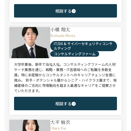
相談する
小橋 翔太
Kobashi Shota
IT/DX & サイバーセキュリティコンサ
ルティング
コンサルティングファーム
大学卒業後、新卒で当社入社。コンサルティングファームの人材
サーチ業務を通じ、戦略・業務・IT各領域へのご転職を多数支
援。特に未経験からコンサルタントへのキャリアチェンジ支援に
強み。 若手・ポテンシャル層からシニア・ハイクラス層まで、候
補者様のご志向と市場動向を踏まえ最適なキャリアをご提案させ
ていただきます。
相談する
大平 柚衣
Ohira Yui