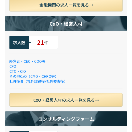
金融機関の求人一覧を見る
CxO・経営人材
21
求人数
件
経営者・CEO・COO等
CFO
CTO・CIO
その他CxO（CMO・CHRO等）
社外役員（社外取締役/社外監査役）
CxO・経営人材の求人一覧を見る
コンサルティングファーム