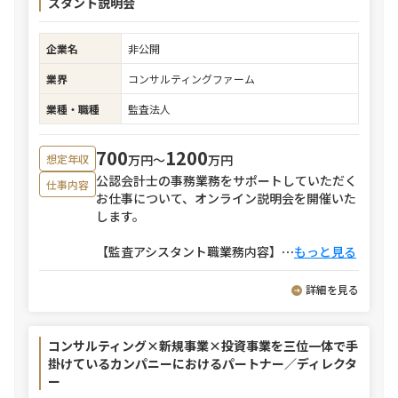
スタント説明会
企業名
非公開
業界
コンサルティングファーム
業種・職種
監査法人
700
1200
万円〜
万円
想定年収
公認会計士の事務業務をサポートしていただく
仕事内容
お仕事について、オンライン説明会を開催いた
します。
【監査アシスタント職業務内容】
⋯
もっと見る
詳細を見る
コンサルティング×新規事業×投資事業を三位一体で手
掛けているカンパニーにおけるパートナー／ディレクタ
ー