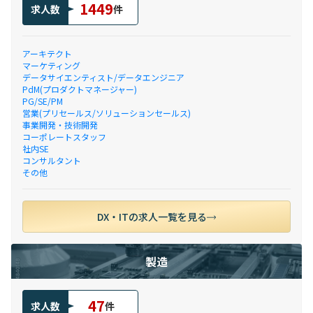
1449
求人数
件
アーキテクト
マーケティング
データサイエンティスト/データエンジニア
PdM(プロダクトマネージャー)
PG/SE/PM
営業(プリセールス/ソリューションセールス)
事業開発・技術開発
コーポレートスタッフ
社内SE
コンサルタント
その他
DX・ITの求人一覧を見る
製造
47
求人数
件