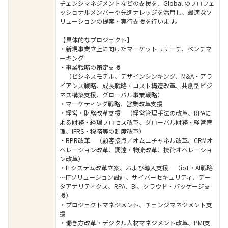
チェンジマネジメントなどの支援を、Global のプロフェ
ッショナルメンバーや先進ナレッジを活用し、最適なソ
リューションの提案・実行支援を行います。
【具体的なプロジェクト】
・新規事業立上に向けたマーケットリサーチ、ベンチマ
ーキング
・事業戦略の策定支援
（ビジネスモデル、デザインシンキング、M&A・アラ
イアンス戦略、成長戦略・コスト構造改革、共創型ビジ
ネス構築支援、グローバル事業戦略）
・マーケティング戦略、営業改革支援
・経営・財務改革支援 （経営管理手法の改革、RPAに
よる財務・経理プロセス改革、グローバル財務・経営管
理、IFRS・税務等の制度改革）
・BPR改革 （顧客接点／オムニチャネル改革、CRMオ
ペレーション改革、調達・物流改革、技術オペレーショ
ン改革）
・ITシステム改革立案、および導入支援 （ioT・AI戦略
～ITソリューション設計、サイバーセキュリティ、デー
タアナリティクス、RPA、BI、クラウド・パッケージ支
援）
・プロジェクトマネジメント、チェンジマネジメント支
援
・働き方改革・デジタル人材マネジメント改革、PMI支