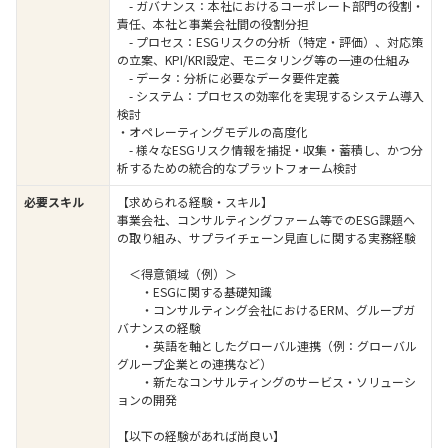
- ガバナンス：本社におけるコーポレート部門の役割・
責任、本社と事業会社間の役割分担
- プロセス：ESGリスクの分析（特定・評価）、対応策
の立案、KPI/KRI設定、モニタリング等の一連の仕組み
- データ：分析に必要なデータ要件定義
- システム：プロセスの効率化を実現するシステム導入
検討
・オペレーティングモデルの高度化
- 様々なESGリスク情報を捕捉・収集・蓄積し、かつ分
析するための統合的なプラットフォーム検討
必要スキル
【求められる経験・スキル】
事業会社、コンサルティングファーム等でのESG課題へ
の取り組み、サプライチェーン見直しに関する実務経験
＜得意領域（例）＞
・ESGに関する基礎知識
・コンサルティング会社におけるERM、グループガ
バナンスの経験
・英語を軸としたグローバル連携（例：グローバル
グループ企業との連携など）
・新たなコンサルティングのサービス・ソリューシ
ョンの開発
【以下の経験があれば尚良い】