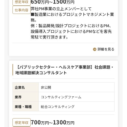
650
1500
万円〜
万円
想定年収
弊社PM事業の立上メンバーとして
仕事内容
■製造業におけるプロジェクトマネジメント業
務。
例：製品開発/設計プロジェクトにおけるPM、
設備導入プロジェクトにおけるPMなどを客先
常駐で実行頂きます。
詳細を見る
【パブリックセクター・ヘルスケア事業部】社会課題・
地域課題解決コンサルタント
企業名
非公開
業界
コンサルティングファーム
業種・職種
総合コンサルティング
700
1300
万円〜
万円
想定年収