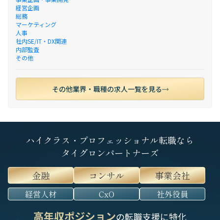
経営企画
総務
マーケティング
人事
社内SE/IT・DX関連
内部監査
その他
その他業界・職種の求人一覧を見る
ハイクラス・プロフェッショナル転職なら
タイグロンパートナーズ
金融
コンサル
事業会社
経営人材
CxO
社外役員
高年収ポジション
の転職支援に特化