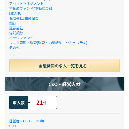
アセットマネジメント
不動産ファンド/不動産金融
M&A仲介
保険会社/生命保険
銀行
証券会社
信託銀行
ヘッジファンド
リスク管理・監査(監査・内部統制・セキュリティ)
その他
金融機関の求人一覧を見る
CxO・経営人材
21
求人数
件
経営者・CEO・COO等
CFO