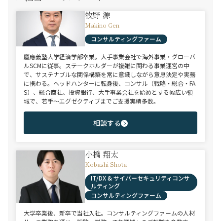
牧野 源
Makino Gen
コンサルティングファーム
慶應義塾大学経済学部卒業。大手事業会社で海外事業・グローバ
ルSCMに従事。ステークホルダーが複雑に関わる事業運営の中
で、サステナブルな関係構築を常に意識しながら意思決定や実務
に携わる。ヘッドハンターに転身後、コンサル（戦略・総合・FA
S）、総合商社、投資銀行、大手事業会社を始めとする幅広い領
域で、若手～エグゼクティブまでご支援実績多数。
相談する
小橋 翔太
Kobashi Shota
IT/DX & サイバーセキュリティコンサ
ルティング
コンサルティングファーム
大学卒業後、新卒で当社入社。コンサルティングファームの人材