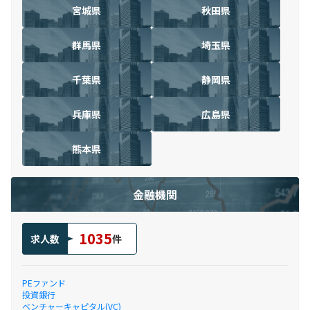
宮城県
秋田県
群馬県
埼玉県
千葉県
静岡県
兵庫県
広島県
熊本県
金融機関
1035
求人数
件
PEファンド
投資銀行
ベンチャーキャピタル(VC)