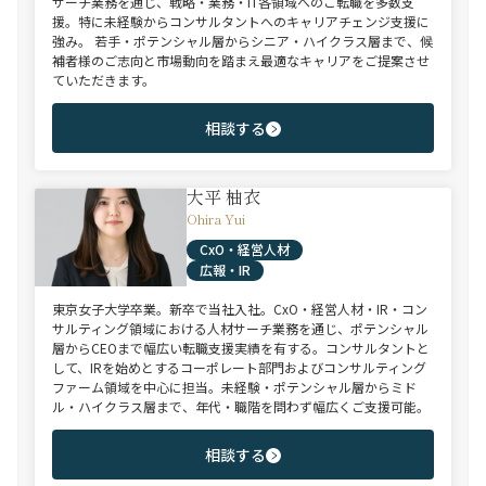
サーチ業務を通じ、戦略・業務・IT各領域へのご転職を多数支
援。特に未経験からコンサルタントへのキャリアチェンジ支援に
強み。 若手・ポテンシャル層からシニア・ハイクラス層まで、候
補者様のご志向と市場動向を踏まえ最適なキャリアをご提案させ
ていただきます。
相談する
大平 柚衣
Ohira Yui
CxO・経営人材
広報・IR
東京女子大学卒業。新卒で当社入社。CxO・経営人材・IR・コン
サルティング領域における人材サーチ業務を通じ、ポテンシャル
層からCEOまで幅広い転職支援実績を有する。コンサルタントと
して、IRを始めとするコーポレート部門およびコンサルティング
ファーム領域を中心に担当。未経験・ポテンシャル層からミド
ル・ハイクラス層まで、年代・職階を問わず幅広くご支援可能。
相談する