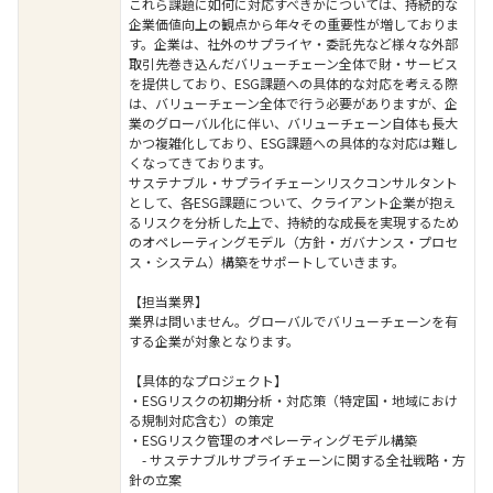
これら課題に如何に対応すべきかについては、持続的な
企業価値向上の観点から年々その重要性が増しておりま
す。企業は、社外のサプライヤ・委託先など様々な外部
取引先巻き込んだバリューチェーン全体で財・サービス
を提供しており、ESG課題への具体的な対応を考える際
は、バリューチェーン全体で行う必要がありますが、企
業のグローバル化に伴い、バリューチェーン自体も長大
かつ複雑化しており、ESG課題への具体的な対応は難し
くなってきております。
サステナブル・サプライチェーンリスクコンサルタント
として、各ESG課題について、クライアント企業が抱え
るリスクを分析した上で、持続的な成長を実現するため
のオペレーティングモデル（方針・ガバナンス・プロセ
ス・システム）構築をサポートしていきます。
【担当業界】
業界は問いません。グローバルでバリューチェーンを有
する企業が対象となります。
【具体的なプロジェクト】
・ESGリスクの初期分析・対応策（特定国・地域におけ
る規制対応含む）の策定
・ESGリスク管理のオペレーティングモデル構築
- サステナブルサプライチェーンに関する全社戦略・方
針の立案