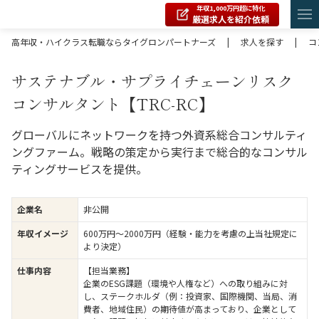
年収1,000万円超に特化
厳選求人を紹介依頼
高年収・ハイクラス転職ならタイグロンパートナーズ
|
求人を探す
|
コ
サステナブル・サプライチェーンリスク
コンサルタント【TRC-RC】
グローバルにネットワークを持つ外資系総合コンサルティ
ングファーム。戦略の策定から実行まで総合的なコンサル
ティングサービスを提供。
企業名
非公開
年収イメージ
600万円〜2000万円（経験・能力を考慮の上当社規定に
より決定）
仕事内容
【担当業務】
企業のESG課題（環境や人権など）への取り組みに対
し、ステークホルダ（例：投資家、国際機関、当局、消
費者、地域住民）の期待値が高まっており、企業として