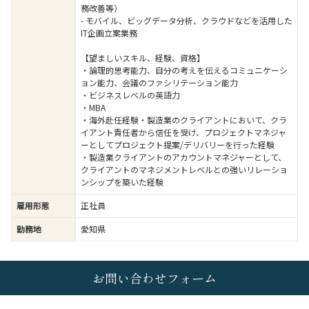
務改善等）
- モバイル、ビッグデータ分析、クラウドなどを活用した
IT企画立案業務
【望ましいスキル、経験、資格】
・論理的思考能力、自分の考えを伝えるコミュニケーシ
ョン能力、会議のファシリテーション能力
・ビジネスレベルの英語力
・MBA
・海外赴任経験・製造業のクライアントにおいて、クラ
イアント責任者から信任を受け、プロジェクトマネジャ
ーとしてプロジェクト提案/デリバリーを行った経験
・製造業クライアントのアカウントマネジャーとして、
クライアントのマネジメントレベルとの強いリレーショ
ンシップを築いた経験
雇用形態
正社員
勤務地
愛知県
お問い合わせフォーム