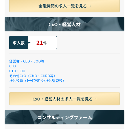
金融機関の求人一覧を見る
CxO・経営人材
21
求人数
件
経営者・CEO・COO等
CFO
CTO・CIO
その他CxO（CMO・CHRO等）
社外役員（社外取締役/社外監査役）
CxO・経営人材の求人一覧を見る
コンサルティングファーム