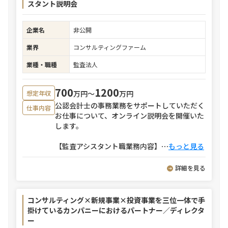
スタント説明会
企業名
非公開
業界
コンサルティングファーム
業種・職種
監査法人
700
1200
万円〜
万円
想定年収
公認会計士の事務業務をサポートしていただく
仕事内容
お仕事について、オンライン説明会を開催いた
します。
【監査アシスタント職業務内容】
⋯
もっと見る
詳細を見る
コンサルティング×新規事業×投資事業を三位一体で手
掛けているカンパニーにおけるパートナー／ディレクタ
ー