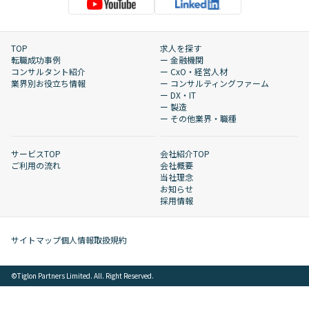
TOP
求人を探す
転職成功事例
ー 金融機関
コンサルタント紹介
ー CxO・経営人材
業界別お役立ち情報
ー コンサルティングファーム
ー DX・IT
ー 製造
ー その他業界・職種
サービスTOP
会社紹介TOP
ご利用の流れ
会社概要
当社理念
お知らせ
採用情報
サイトマップ
個人情報取扱規約
©︎Tiglon Partners Limited. All. Right Reserved.