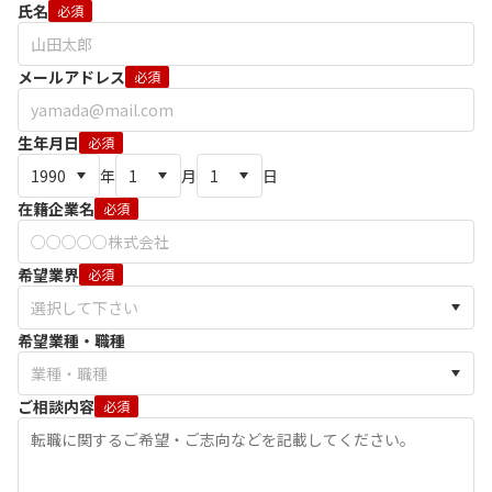
氏名
必須
メールアドレス
必須
生年月日
必須
年
月
日
在籍企業名
必須
希望業界
必須
希望業種・職種
ご相談内容
必須