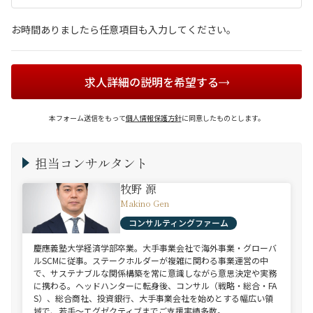
お時間ありましたら任意項目も入力してください。
求人詳細の説明を希望する
本フォーム送信をもって
個人情報保護方針
に同意したものとします。
担当コンサルタント
牧野 源
Makino Gen
コンサルティングファーム
慶應義塾大学経済学部卒業。大手事業会社で海外事業・グローバ
ルSCMに従事。ステークホルダーが複雑に関わる事業運営の中
で、サステナブルな関係構築を常に意識しながら意思決定や実務
に携わる。ヘッドハンターに転身後、コンサル（戦略・総合・FA
S）、総合商社、投資銀行、大手事業会社を始めとする幅広い領
域で、若手～エグゼクティブまでご支援実績多数。