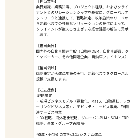
【担当業務】
業界知識、業務知識、プロジェクト経験、およびクライ
アントとのリレーションシップを基盤に、グローバルネ
ットワークと連携して、戦略策定、改革施策のリードか
ら定着化までの多様なソリューションの提供によって、
クライアントが抱えるさまざまな経営課題の解決に貢献
します。
【担当業界】
国内外の自動車関連全般（自動車OEM、自動車部品、タ
イヤメーカー、その他関連企業、自動車ファイナンス）
【担当領域】
戦略策定から改革施策の実行、定着化までをグローバル
規模で支援します。
【ご支援例】
-戦略策定
・新規ビジネスモデル（電動化、MaaS、自動運転、リカ
ーリングビジネス等）、モビリティサービス事業、EV関
連サービス事業
・DX戦略、海外進出戦略、グローバルPLM・SCM・ERP
戦略、事業・グループ再編 等
-領域・分野別の業務改革/システム改革