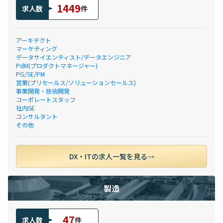
1449
求人数
件
アーキテクト
マーケティング
データサイエンティスト/データエンジニア
PdM(プロダクトマネージャー)
PG/SE/PM
営業(プリセールス/ソリューションセールス)
事業開発・技術開発
コーポレートスタッフ
社内SE
コンサルタント
その他
DX・ITの求人一覧を見る
製造
47
求人数
件