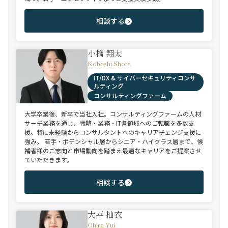
相談する
小橋 翔太
Kobashi Shota
IT/DX & サイバーセキュリティコンサ
ルティング
コンサルティングファーム
大学卒業後、新卒で当社入社。コンサルティングファームの人材
サーチ業務を通じ、戦略・業務・IT各領域へのご転職を多数支
援。特に未経験からコンサルタントへのキャリアチェンジ支援に
強み。 若手・ポテンシャル層からシニア・ハイクラス層まで、候
補者様のご志向と市場動向を踏まえ最適なキャリアをご提案させ
ていただきます。
相談する
大平 柚衣
Ohira Yui