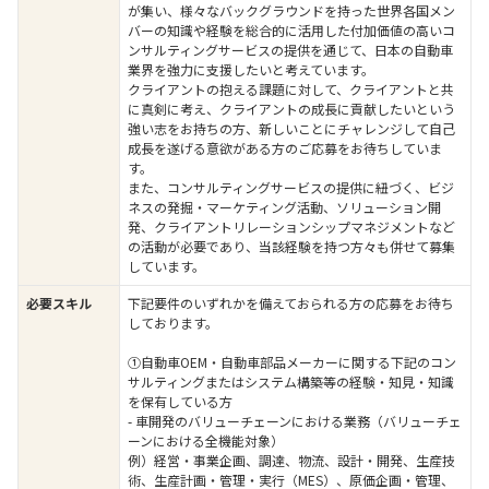
が集い、様々なバックグラウンドを持った世界各国メン
バーの知識や経験を総合的に活用した付加価値の高いコ
ンサルティングサービスの提供を通じて、日本の自動車
業界を強力に支援したいと考えています。
クライアントの抱える課題に対して、クライアントと共
に真剣に考え、クライアントの成長に貢献したいという
強い志をお持ちの方、新しいことにチャレンジして自己
成長を遂げる意欲がある方のご応募をお待ちしていま
す。
また、コンサルティングサービスの提供に紐づく、ビジ
ネスの発掘・マーケティング活動、ソリューション開
発、クライアントリレーションシップマネジメントなど
の活動が必要であり、当該経験を持つ方々も併せて募集
しています。
必要スキル
下記要件のいずれかを備えておられる方の応募をお待ち
しております。
①自動車OEM・自動車部品メーカーに関する下記のコン
サルティングまたはシステム構築等の経験・知見・知識
を保有している方
- 車開発のバリューチェーンにおける業務（バリューチェ
ーンにおける全機能対象）
例）経営・事業企画、調達、物流、設計・開発、生産技
術、生産計画・管理・実行（MES）、原価企画・管理、