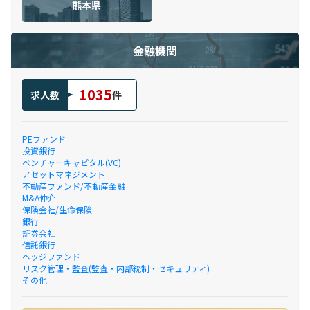
熊本県
金融機関
1035
求人数
件
PEファンド
投資銀行
ベンチャーキャピタル(VC)
アセットマネジメント
不動産ファンド/不動産金融
M&A仲介
保険会社/生命保険
銀行
証券会社
信託銀行
ヘッジファンド
リスク管理・監査(監査・内部統制・セキュリティ)
その他