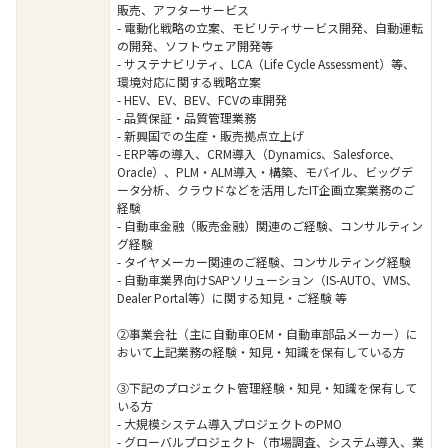
販売、アフターサービス
- 電動化戦略の立案、モビリティサービス開発、自動運転
の開発、ソフトウェア開発等
- サステナビリティ、LCA（Life Cycle Assessment）等、
環境対応に関する戦略立案
- HEV、EV、BEV、FCVの車開発
- 品質保証・品質管理業務
- 新興国での生産・販売拠点立上げ
- ERP等の導入、CRM導入（Dynamics、Salesforce、
Oracle）、PLM・ALM導入・構築、モバイル、ビッグデ
ータ分析、クラウドなどを活用したIT企画立案業務のご
経験
- 自動車金融（販売金融）関連のご経験、コンサルティン
グ経験
- タイヤメーカー関連のご経験、コンサルティング経験
- 自動車業界向けSAPソリューション（IS-AUTO、VMS、
Dealer Portal等）に関する知見・ご経験 等
②事業会社（主に自動車OEM・自動車部品メーカー）に
おいて上記業務の経験・知見・知識を保有している方
③下記のプロジェクト管理経験・知見・知識を保有して
いる方
- 大規模システム導入プロジェクトのPMO
- グローバルプロジェクト（市場調査、システム導入、業