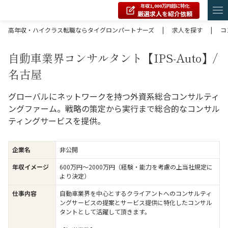
年収1,000万円超に特化
厳選求人を紹介依頼
高年収・ハイクラス転職ならタイグロンパートナーズ
|
求人を探す
|
コ
自動車業界コンサルタント【IPS-Auto】/
名古屋
グローバルにネットワークを持つ外資系総合コンサルティ
ングファーム。戦略の策定から実行まで総合的なコンサル
ティングサービスを提供。
企業名
非公開
年収イメージ
600万円〜2000万円（経験・能力を考慮の上当社規定に
より決定）
仕事内容
自動車業界を中心とするクライアントへのコンサルティ
ングサービスの提案とサービス提供に特化したコンサル
タントとして活躍して頂きます。