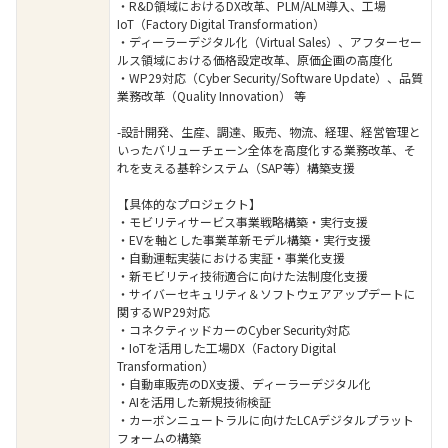
・R&D領域におけるDX改革、PLM/ALM導入、工場
IoT（Factory Digital Transformation）
・ディーラーデジタル化（Virtual Sales）、アフターセー
ルス領域における価格設定改革、原価企画の高度化
・WP29対応（Cyber Security/Software Update）、品質
業務改革（Quality Innovation） 等
-設計開発、生産、調達、販売、物流、経理、経営管理と
いったバリューチェーン全体を高度化する業務改革、そ
れを支える基幹システム（SAP等）構築支援
【具体的なプロジェクト】
・モビリティサービス事業戦略構築・実行支援
・EVを軸とした事業革新モデル構築・実行支援
・自動運転実装における実証・事業化支援
・新モビリティ技術適合に向けた法制度化支援
・サイバーセキュリティ＆ソフトウェアアップデートに
関するWP29対応
・コネクティッドカーのCyber Security対応
・IoTを活用した工場DX（Factory Digital
Transformation）
・自動車販売のDX支援、ディーラーデジタル化
・AIを活用した新規技術検証
・カーボンニュートラルに向けたLCAデジタルプラット
フォームの構築