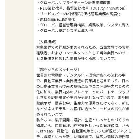
・グローバルサプライチェーン計画業務改善
・R&D業務改革、品質業務改革（Quality Innovation）
・サービスパーツ(補修部品)価格管理業務の高度化
・原価企画/管理高度化
・グローバル経営管理再構築、業務改革、システム導入
・グローバル基幹システム導入 他
【人員構成】
対象業界での経験が求められるため、当該業界での実務
経験者、およびコンサルタントとして当該業界へのサー
ビス提供を経験した要員が多く所属しています。
【部門からのメッセージ】
世界的な電動化・デジタル化・環境対応への流れの中
で、自動車業界は業界構造の変革期を迎えており、日本
の自動車業界も従来の技術革新やコスト競争力などの強
化に加え、業界内外のプレイヤーとのパートナーシップ
も含めた戦略策定や実行が必要となっています。また国
際競争が一層進む中、生産力の優秀さだけでなく、新た
なビジネスモデル・お客様に合ったサービスの提供が求
められています。
私たちは、製品開発、設計、生産といったものづくりの
領域から、原価管理、経営管理といった管理領域、さら
にはMaaS、電動化、自動運転等といった新規ビジネスモ
デル戦略といった新しい領域まで、幅広い領域の専門家