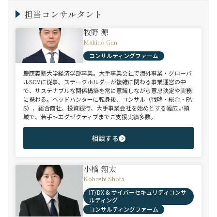
担当コンサルタント
牧野 源
Makino Gen
コンサルティングファーム
慶應義塾大学経済学部卒業。大手事業会社で海外事業・グローバ
ルSCMに従事。ステークホルダーが複雑に関わる事業運営の中
で、サステナブルな関係構築を常に意識しながら意思決定や実務
に携わる。ヘッドハンターに転身後、コンサル（戦略・総合・FA
S）、総合商社、投資銀行、大手事業会社を始めとする幅広い領
域で、若手～エグゼクティブまでご支援実績多数。
相談する
小橋 翔太
Kobashi Shota
IT/DX & サイバーセキュリティコンサ
ルティング
コンサルティングファーム