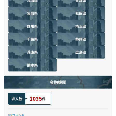
北海道
青森県
宮城県
秋田県
群馬県
埼玉県
千葉県
静岡県
兵庫県
広島県
熊本県
金融機関
1035
求人数
件
PEファンド