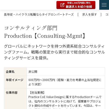
年収1,000万円超に特化
厳選求人を紹介依頼
高年収・ハイクラス転職ならタイグロンパートナーズ
|
求人を探す
|
コ
コンサルティング部門
Production【Consulting-Mgmt】
グローバルにネットワークを持つ外資系総合コンサルティ
ングファーム。戦略の策定から実行まで総合的なコンサル
ティングサービスを提供。
企業名
非公開
年収イメージ
600万円〜2000万円（経験・能力を考慮の上当社規定に
より決定）
仕事内容
【担当業務】
Practice CoE Value Designに属するProductionチームで
は、社内のコンサルタントに向けて、提案書やプロジェ
クト資料の作成サポートを行っています。今回は、サー