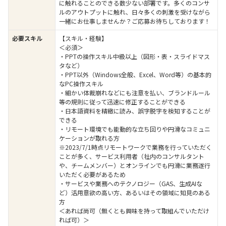
に触れることのできる数少ない部署です。多くのコンサ
ルのアウトプットに触れ、日々多くの刺激を受けながら
一緒にお仕事しませんか？ご応募お待ちしております！
必要スキル
【スキル・経験】
＜必須＞
・PPTの操作スキル中級以上（図形・表・スライドマス
タなど）
・PPT以外（Windows全般、Excel、Word等）の基本的
なPC操作スキル
・細かい体裁崩れなどにも注意を払い、ブランドルール
等の規則に従って迅速に修正することができる
・日本語資料を精緻に読み、誤字脱字を検知することが
できる
・リモート環境でも能動的な立ち回りや円滑なコミュニ
ケーションが取れる方
※2023/7/1時点リモートワークで業務を行っていただく
ことが多く、サービス利用者（社内のコンサルタント
や、チームメンバー）とオンラインでも円滑に業務遂行
いただく必要があるため
・サービスや業務へのテクノロジー（GAS、生成AIな
ど）活用意欲の高い方、あるいはその領域に知見のある
方
＜あれば尚可（無くとも興味を持って取組んでいただけ
れば可）＞