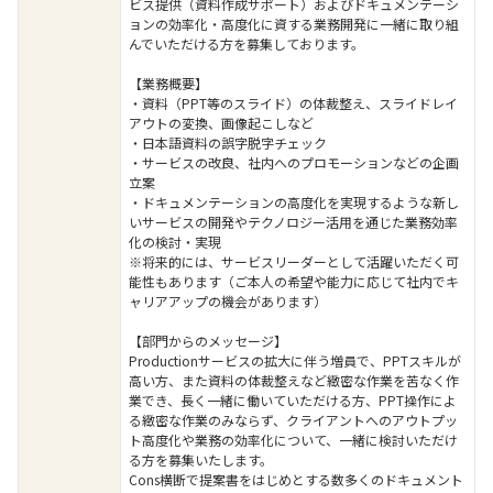
ビス提供（資料作成サポート）およびドキュメンテーシ
ョンの効率化・高度化に資する業務開発に一緒に取り組
んでいただける方を募集しております。
【業務概要】
・資料（PPT等のスライド）の体裁整え、スライドレイ
アウトの変換、画像起こしなど
・日本語資料の誤字脱字チェック
・サービスの改良、社内へのプロモーションなどの企画
立案
・ドキュメンテーションの高度化を実現するような新し
いサービスの開発やテクノロジー活用を通じた業務効率
化の検討・実現
※将来的には、サービスリーダーとして活躍いただく可
能性もあります（ご本人の希望や能力に応じて社内でキ
ャリアアップの機会があります）
【部門からのメッセージ】
Productionサービスの拡大に伴う増員で、PPTスキルが
高い方、また資料の体裁整えなど緻密な作業を苦なく作
業でき、長く一緒に働いていただける方、PPT操作によ
る緻密な作業のみならず、クライアントへのアウトプッ
ト高度化や業務の効率化について、一緒に検討いただけ
る方を募集いたします。
Cons横断で提案書をはじめとする数多くのドキュメント