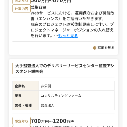
万円〜
万円
想定年収
募集背景
仕事内容
Webサービスにおける、運用保守および機能改
善（エンハンス）をご担当いただきます。
現在のプロジェクト運営体制見直しに伴い、プ
ロジェクトマネージャーポジションの入れ替え
を行います。
⋯
もっと見る
詳細を見る
大手監査法人でのデリバリーサービスセンター監査アシ
スタント説明会
企業名
非公開
業界
コンサルティングファーム
業種・職種
監査法人
700
1200
万円〜
万円
想定年収