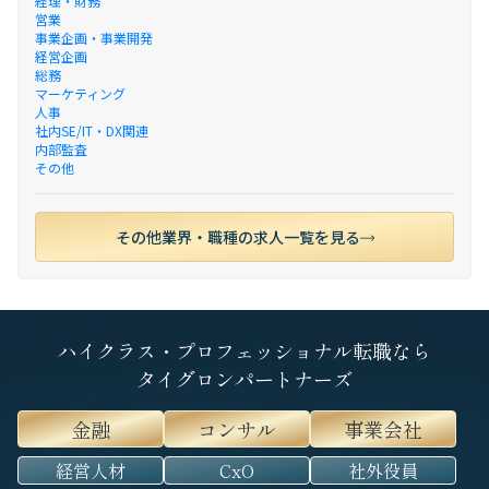
経理・財務
営業
事業企画・事業開発
経営企画
総務
マーケティング
人事
社内SE/IT・DX関連
内部監査
その他
その他業界・職種の求人一覧を見る
ハイクラス・プロフェッショナル転職なら
タイグロンパートナーズ
金融
コンサル
事業会社
経営人材
CxO
社外役員