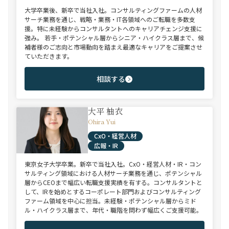
大学卒業後、新卒で当社入社。コンサルティングファームの人材
サーチ業務を通じ、戦略・業務・IT各領域へのご転職を多数支
援。特に未経験からコンサルタントへのキャリアチェンジ支援に
強み。 若手・ポテンシャル層からシニア・ハイクラス層まで、候
補者様のご志向と市場動向を踏まえ最適なキャリアをご提案させ
ていただきます。
相談する
大平 柚衣
Ohira Yui
CxO・経営人材
広報・IR
東京女子大学卒業。新卒で当社入社。CxO・経営人材・IR・コン
サルティング領域における人材サーチ業務を通じ、ポテンシャル
層からCEOまで幅広い転職支援実績を有する。コンサルタントと
して、IRを始めとするコーポレート部門およびコンサルティング
ファーム領域を中心に担当。未経験・ポテンシャル層からミド
ル・ハイクラス層まで、年代・職階を問わず幅広くご支援可能。