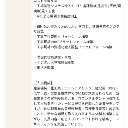
コスト削減支援
・工場製造システム導入やIoTと各種指標(生産性/原価/環
境等)見える化
・AIによる需要予測精度向上
・BIMの活用やi-Constructionを含む、建設事業のデジタ
ル改革
・工事工程管理ソリューション構築
・工事現場のIoTプラットフォーム構築
・工事現場の資機材搬入調整プラットフォーム構築
・次世代役員選抜・育成
・デジタル人材採用&育成
・働き方改革
【人員構成】
産業機械、重工業・エンジニアリング、建設業、素材・
化学、鉄・非鉄金属業界での経験が求められるため、当
該業界での実務経験者、およびコンサルタント(FAS含)と
して当該業界へのサービス提供を経験した要員が多いで
すが、他の製造業の実務経験者・官庁出身者等も含める
ことで、新たな知見も取り入れるような体制を構築しな
がら、支援内容に応じてプロジェクト体制を構築しコン
サルティングを実施しています。