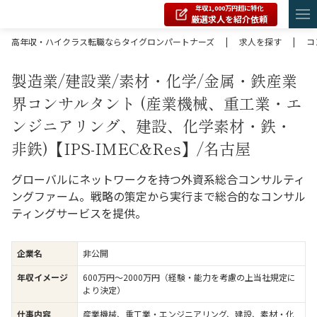
年収1,000万円超に特化
厳選求人を紹介依頼
高年収・ハイクラス転職ならタイグロンパートナーズ
|
求人を探す
|
コ
製造業/建設業/素材・化学/金属・鉄産業
界コンサルタント (産業機械、重工業・エ
ンジニアリング、建設、化学素材・鉄・
非鉄)【IPS-IMEC&Res】/名古屋
グローバルにネットワークを持つ外資系総合コンサルティ
ングファーム。戦略の策定から実行まで総合的なコンサル
ティングサービスを提供。
企業名
非公開
年収イメージ
600万円〜2000万円（経験・能力を考慮の上当社規定に
より決定）
仕事内容
産業機械、重工業・エンジニアリング、建設、素材・化