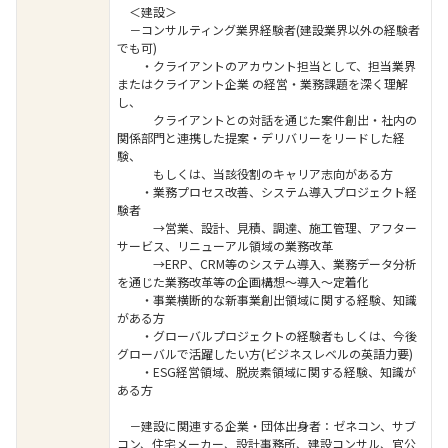
＜建設＞
－コンサルティング業界経験者(建設業界以外の経験者
でも可)
・クライアントのアカウント担当として、担当業界
またはクライアント企業 の経営・業務課題を深く理解
し、
クライアントとの対話を通じた案件創出・社内の
関係部門と連携した提案・デリバリーをリードした経
験、
もしくは、当該役割のキャリア志向がある方
・業務プロセス改善、システム導入プロジェクト経
験者
→営業、設計、見積、調達、施工管理、アフター
サービス、リニューアル領域の業務改革
→ERP、CRM等のシステム導入、業務データ分析
を通じた業務改革等の企画構想～導入～定着化
・事業横断的な新事業創出領域に関する経験、知識
がある方
・グローバルプロジェクトの経験者もしくは、今後
グローバルで活躍したい方(ビジネスレベルの英語力要)
・ESG経営領域、脱炭素領域に関する経験、知識が
ある方
－建設に関連する企業・団体出身者：ゼネコン、サブ
コン、住宅メーカー、設計事務所、建設コンサル、官公