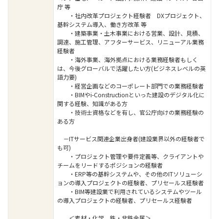
庁 等
・社内改革プロジェクト経験者 DXプロジェクト、
基幹システム導入、働き方改革 等
・建築事業・土木事業における営業、設計、見積、
調達、施工管理、アフターサービス、リニューアル業務
経験者
・海外事業、海外拠点における業務経験者もしく
は、今後グローバルで活躍したい方(ビジネスレベルの英
語力要)
・経営企画などのコーポレート部門での業務経験者
・BIMやi-Constructionといった建設のデジタル化に
関する経験、知識がある方
・技術士資格などを有し、官公庁向けの業務経験の
ある方
－ITサービス関連企業出身者(建設業界以外の経験者で
も可)
・プロジェクト管理や要件定義等、クライアントや
チームをリードするポジションの経験者
・ERP等の基幹システムや、その他のITソリューシ
ョンの導入プロジェクトの経験者、プリセールス経験者
・BIM等建設業で利用されているシステムやツール
の導入プロジェクトの経験者、プリセールス経験者
＜素材・化学、鉄・非鉄金属＞