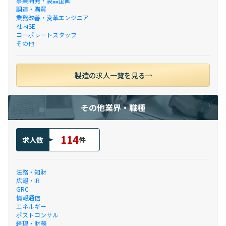
事業開発・製品企画
調達・購買
業務改善・変革エンジニア
社内SE
コーポレートスタッフ
その他
製造の求人一覧を見る
その他業界・職種
114
求人数
件
法務・知財
広報・IR
GRC
情報通信
エネルギー
ポストコンサル
経理・財務