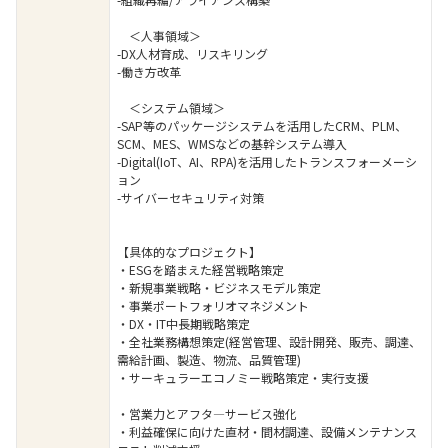
＜人事領域＞
-DX人材育成、リスキリング
-働き方改革
＜システム領域＞
-SAP等のパッケージシステムを活用したCRM、PLM、
SCM、MES、WMSなどの基幹システム導入
-Digital(IoT、AI、RPA)を活用したトランスフォーメーシ
ョン
-サイバーセキュリティ対策
【具体的なプロジェクト】
・ESGを踏まえた経営戦略策定
・新規事業戦略・ビジネスモデル策定
・事業ポートフォリオマネジメント
・DX・IT中長期戦略策定
・全社業務構想策定(経営管理、設計開発、販売、調達、
需給計画、製造、物流、品質管理)
・サーキュラーエコノミー戦略策定・実行支援
・営業力とアフタ―サービス強化
・利益確保に向けた直材・間材調達、設備メンテナンス