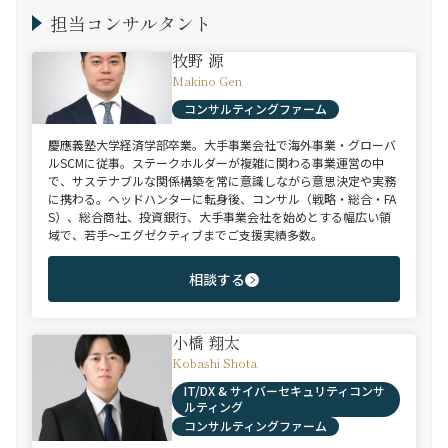
担当コンサルタント
牧野 源
Makino Gen
コンサルティングファーム
慶應義塾大学経済学部卒業。大手事業会社で海外事業・グローバ
ルSCMに従事。ステークホルダーが複雑に関わる事業運営の中
で、サステナブルな関係構築を常に意識しながら意思決定や実務
に携わる。ヘッドハンターに転身後、コンサル（戦略・総合・FA
S）、総合商社、投資銀行、大手事業会社を始めとする幅広い領
域で、若手～エグゼクティブまでご支援実績多数。
相談する
小橋 翔太
Kobashi Shota
IT/DX & サイバーセキュリティコンサ
ルティング
コンサルティングファーム