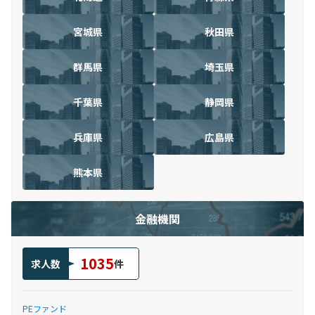
宮城県
秋田県
群馬県
埼玉県
千葉県
静岡県
兵庫県
広島県
熊本県
金融機関
1035
求人数
件
PEファンド