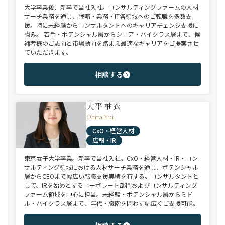
大学卒業後、新卒で当社入社。コンサルティングファームの人材
サーチ業務を通じ、戦略・業務・IT各領域へのご転職を多数支
援。特に未経験からコンサルタントへのキャリアチェンジ支援に
強み。 若手・ポテンシャル層からシニア・ハイクラス層まで、候
補者様のご志向と市場動向を踏まえ最適なキャリアをご提案させ
ていただきます。
相談する
大平 柚衣
Ohira Yui
CxO・経営人材
広報・IR
東京女子大学卒業。新卒で当社入社。CxO・経営人材・IR・コン
サルティング領域における人材サーチ業務を通じ、ポテンシャル
層からCEOまで幅広い転職支援実績を有する。コンサルタントと
して、IRを始めとするコーポレート部門およびコンサルティング
ファーム領域を中心に担当。未経験・ポテンシャル層からミド
ル・ハイクラス層まで、年代・職階を問わず幅広くご支援可能。