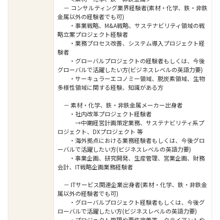
－ コンサルティング業界経験者(素材・化学、鉄・非鉄
金属以外の経験者でも可)
・事業戦略、M&A戦略、サステナビリティ領域の戦
略立案プロジェクト経験者
・業務プロセス改善、システム導入プロジェクト経
験者
・グローバルプロジェクトの経験者もしくは、今後
グローバルで活躍したい方(ビジネスレベルの英語力要)
・サーキュラーエコノミー領域、脱炭素領域、生物
多様性領域に関する経験、知識がある方
－ 素材・化学、鉄・非鉄金属メーカー出身者
・社内改革プロジェクト経験者
→中期経営計画策定業務、サステナビリティ系プ
ロジェクト、DXプロジェクト 等
・海外拠点における業務経験者もしくは、今後グロ
ーバルで活躍したい方(ビジネスレベルの英語力要)
・事業企画、研究開発、生産管理、営業企画、財務
会計、IT戦略企画業務経験者
－ ITサービス関連企業出身者(素材・化学、鉄・非鉄金
属以外の経験者でも可)
・グローバルプロジェクト経験者もしくは、今後グ
ローバルで活躍したい方(ビジネスレベルの英語力要)
・プロジェクト管理や要件定義等、クライアントや