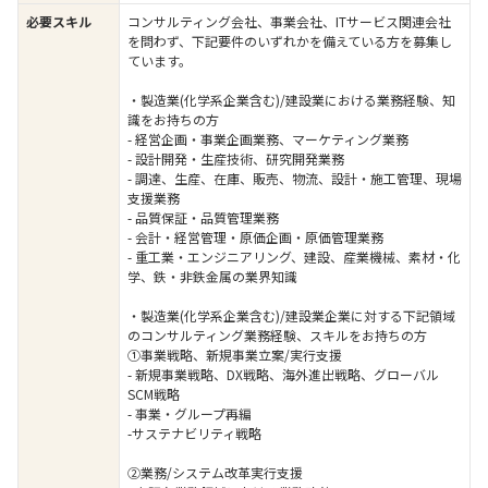
必要スキル
コンサルティング会社、事業会社、ITサービス関連会社
を問わず、下記要件のいずれかを備えている方を募集し
ています。
・製造業(化学系企業含む)/建設業における業務経験、知
識をお持ちの方
- 経営企画・事業企画業務、マーケティング業務
- 設計開発・生産技術、研究開発業務
- 調達、生産、在庫、販売、物流、設計・施工管理、現場
支援業務
- 品質保証・品質管理業務
- 会計・経営管理・原価企画・原価管理業務
- 重工業・エンジニアリング、建設、産業機械、素材・化
学、鉄・非鉄金属の業界知識
・製造業(化学系企業含む)/建設業企業に対する下記領域
のコンサルティング業務経験、スキルをお持ちの方
①事業戦略、新規事業立案/実行支援
- 新規事業戦略、DX戦略、海外進出戦略、グローバル
SCM戦略
- 事業・グループ再編
-サステナビリティ戦略
②業務/システム改革実行支援