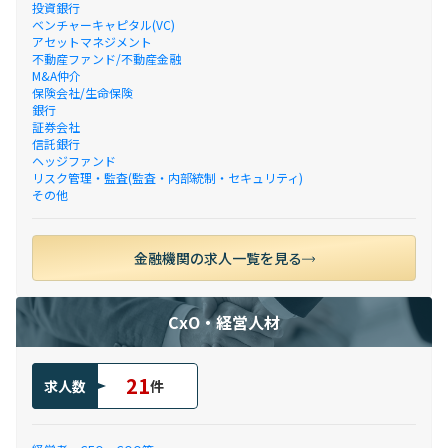
投資銀行
ベンチャーキャピタル(VC)
アセットマネジメント
不動産ファンド/不動産金融
M&A仲介
保険会社/生命保険
銀行
証券会社
信託銀行
ヘッジファンド
リスク管理・監査(監査・内部統制・セキュリティ)
その他
金融機関の求人一覧を見る
CxO・経営人材
21
求人数
件