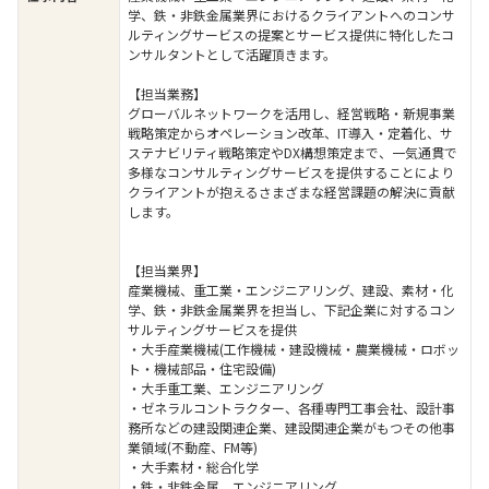
学、鉄・非鉄金属業界におけるクライアントへのコンサ
ルティングサービスの提案とサービス提供に特化したコ
ンサルタントとして活躍頂きます。
【担当業務】
グローバルネットワークを活用し、経営戦略・新規事業
戦略策定からオペレーション改革、IT導入・定着化、サ
ステナビリティ戦略策定やDX構想策定まで、一気通貫で
多様なコンサルティングサービスを提供することにより
クライアントが抱えるさまざまな経営課題の解決に貢献
します。
【担当業界】
産業機械、重工業・エンジニアリング、建設、素材・化
学、鉄・非鉄金属業界を担当し、下記企業に対するコン
サルティングサービスを提供
・大手産業機械(工作機械・建設機械・農業機械・ロボッ
ト・機械部品・住宅設備)
・大手重工業、エンジニアリング
・ゼネラルコントラクター、各種専門工事会社、設計事
務所などの建設関連企業、建設関連企業がもつその他事
業領域(不動産、FM等)
・大手素材・総合化学
・鉄・非鉄金属、エンジニアリング