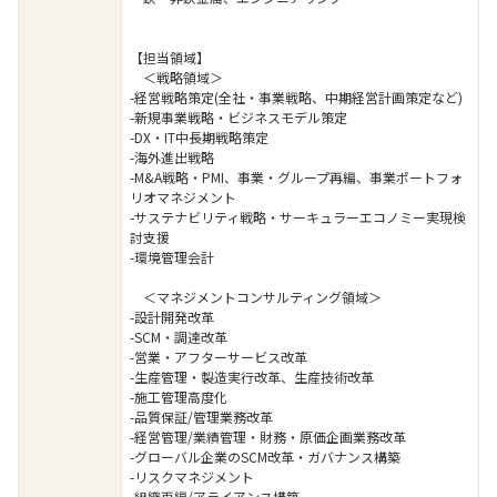
【担当領域】
＜戦略領域＞
-経営戦略策定(全社・事業戦略、中期経営計画策定など)
-新規事業戦略・ビジネスモデル策定
-DX・IT中長期戦略策定
-海外進出戦略
-M&A戦略・PMI、事業・グループ再編、事業ポートフォ
リオマネジメント
-サステナビリティ戦略・サーキュラーエコノミー実現検
討支援
-環境管理会計
＜マネジメントコンサルティング領域＞
-設計開発改革
-SCM・調達改革
-営業・アフターサービス改革
-生産管理・製造実行改革、生産技術改革
-施工管理高度化
-品質保証/管理業務改革
-経営管理/業績管理・財務・原価企画業務改革
-グローバル企業のSCM改革・ガバナンス構築
-リスクマネジメント
-組織再編/アライアンス構築