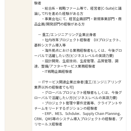
験者
・総合系・戦略ファーム等で、経営者(C-Suite)と議
論してPJを進めた経験がある方
・事業会社にて、経営企画部門・新規事業部門・商
品企画/開発部門の経験がある方
－ 重工/エンジニアリング企業出身者
・社内改革プロジェクト経験者 DXプロジェクト、
基幹システム導入等
・海外拠点における業務経験者もしくは、今後グロ
ーバルで活躍したい方(ビジネスレベルの英語力要)
・設計開発、生産技術、生産管理、品質管理、調
達、整備/アフターサービス業務経験者
・IT戦略企画経験者
－ ITサービス関連企業出身者(重工/エンジニアリング
業界以外の経験者でも可)
・グローバルプロジェクト経験者もしくは、今後グ
ローバルで活躍したい方(ビジネスレベルの英語力要)
・プロジェクト管理や要件定義等、クライアントや
チームをリードするポジションの経験者
・ERP、MES、Schduler、Supply Chain Planning、
CRM、QMS等のシステム導入プロジェクトの経験者、プ
リセールス経験者