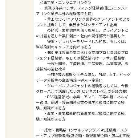
＜重工業・エンジニアリング＞
－ 業務改革系コンサルティング経験者(重工/エンジニ
アリング業界以外の経験者でも可)
・重工/エンジニアリング業界のクライアントのアカ
ウント担当として、業界またはクライアント企業
の経営・業務課題を深く理解し、クライアントと
の対話を通じた案件創出・社内の関係部門と連携した
提案・デリバリーをリードした経験、もしくは、
当該役割のキャリア志向がある方
・個別受注製造企業における業務プロセス改善プロ
ジェクト経験者、もしくは製造業向けコンサル経験者
→設計開発、生産技術、生産管理、品質管理、調
達領域の業務改革
→ERP等の基幹システム導入、PMO、IoT、ビック
データ分析等の企画構想～導入～定着化
・グローバルプロジェクトの経験者もしくは、今後
グローバルで活躍したい方(ビジネスレベルの英語力要)
・ESG経営領域、水素・アンモニア等の新エネルギ
ー領域、輸送・製造関連産業の脱炭素領域に関する経
験、知識がある方
・産業・事業横断的な新事業創出領域に関する経
験、知識がある方
ー 経営・戦略系コンサルティング／FAS経験者／スタ
ートアップ経験者/経営企画・新規事業企画・商品企画経