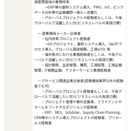
価管理領域の業務改革
→ERP等の基幹システム導入、PMO、IoT、ビック
データ分析等の企画構想～導入～定着化
・グローバルプロジェクトの経験者もしくは、今後
グローバルで活躍したい方(ビジネスレベルの英語力要)
－ 産業機械メーカー出身者
・社内改革プロジェクト経験者
→DXプロジェクト、基幹システム導入、S&OPプ
ロセス導入、グローバル調達戦略、工場IoT化 等
・海外拠点における業務経験者もしくは、今後グロ
ーバルで活躍したい方(ビジネスレベルの英語力要)
・設計開発、生産管理、購買、工場経理、工場企画
管理、IT戦略企画、アフターサービス業務経験者
－ ITサービス関連企業出身者(産業機械業界以外の経験
者でも可)
・グローバルプロジェクト経験者もしくは、今後グ
ローバルで活躍したい方(ビジネスレベルの英語力要)
・プロジェクト管理や要件定義等、クライアントや
チームをリードするポジションの経験者
・ERP、MES、Schduler、Supply Chain Planning、
CRM等のシステム導入プロジェクトの経験者、プリセー
ルス経験者