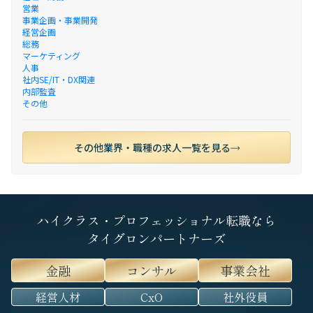
営業
事業企画・事業開発
経営企画
総務
マーケティング
人事
社内SE/IT・DX関連
内部監査
その他
その他業界・職種の求人一覧を見る
ハイクラス・プロフェッショナル転職なら
タイグロンパートナーズ
金融
コンサル
事業会社
経営人材
CxO
社外役員