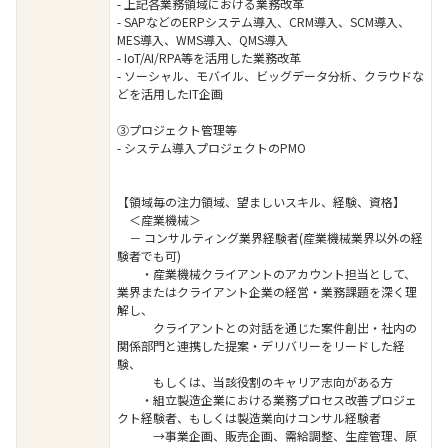
- 上記各業務領域における業務改革
- SAPなどのERPシステム導入、CRM導入、SCM導入、
MES導入、WMS導入、QMS導入
- IoT/AI/RPA等を活用した業務改革
- ソーシャル、モバイル、ビッグデータ分析、クラウドな
どを活用したIT企画
③プロジェクト管理等
- システム導入プロジェクトのPMO
【領域毎の注力領域、望ましいスキル、経験、資格】
＜産業機械＞
－ コンサルティング業界経験者(産業機械業界以外の経
験者でも可)
・産業機械クライアントのアカウント担当として、
業界またはクライアント企業の経営・業務課題を深く理
解し、
クライアントとの対話を通じた案件創出・社内の
関係部門と連携した提案・デリバリーをリードした経
験、
もしくは、当該役割のキャリア志向がある方
・組立製造企業における業務プロセス改善プロジェ
クト経験者、もしくは製造業向けコンサル経験者
→事業企画、販売企画、需給調整、生産管理、原