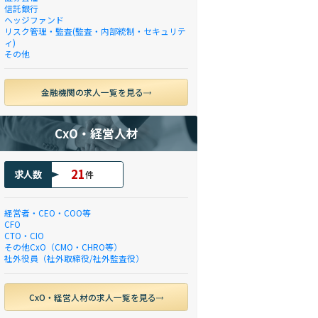
信託銀行
ヘッジファンド
リスク管理・監査(監査・内部統制・セキュリテ
ィ)
その他
金融機関の求人一覧を見る
CxO・経営人材
21
求人数
件
経営者・CEO・COO等
CFO
CTO・CIO
その他CxO（CMO・CHRO等）
社外役員（社外取締役/社外監査役）
CxO・経営人材の求人一覧を見る