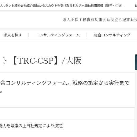
サルタント紹介
会社紹介
当社からスカウトを受け取られた方へ
当社採用情報（新卒・中途）
求人を探す
転職成功事例
お役立ち記事
お
求人を探す
|
コンサルティングファーム
|
総合コンサルティング
【TRC-CSP】/大阪
総合コンサルティングファーム。戦略の策定から実行まで
供。
験・能力を考慮の上当社規定により決定）