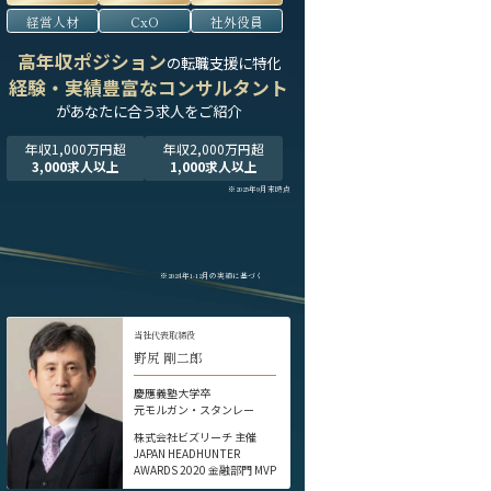
経営人材
CxO
社外役員
高年収ポジション
の転職支援に特化
経験・実績豊富なコンサルタント
が
あなたに合う求人をご紹介
年収1,000万円超
年収2,000万円超
3,000求人以上
1,000求人以上
※2025年9月末時点
※2024年1-12月の実績に基づく
当社代表取締役
野尻 剛二郎
慶應義塾大学卒
元モルガン・スタンレー
株式会社ビズリーチ 主催
JAPAN HEADHUNTER
AWARDS 2020 金融部門 MVP