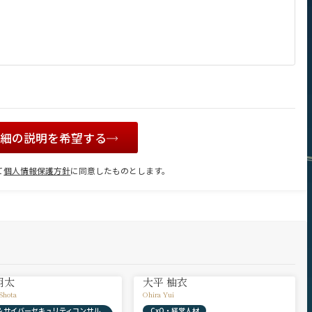
詳細の説明を希望する
て
個人情報保護方針
に同意したものとします。
翔太
大平 柚衣
Shota
Ohira Yui
X & サイバーセキュリティコンサル
CxO・経営人材