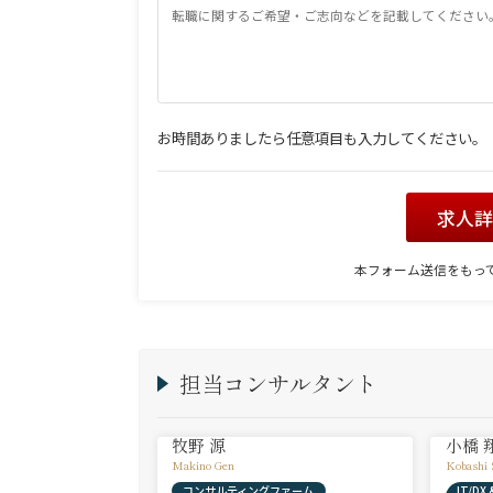
お時間ありましたら任意項目も入力してください。
求人
本フォーム送信をもっ
担当コンサルタント
牧野 源
小橋 
Makino Gen
Kobashi 
コンサルティングファーム
IT/D