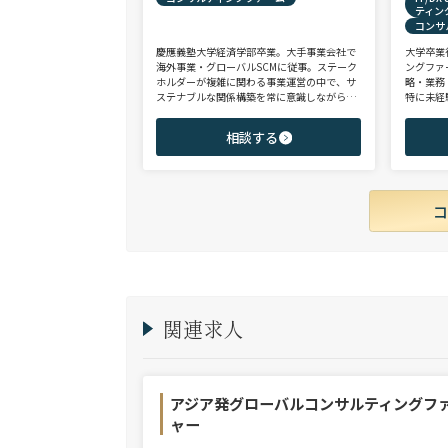
ティン
コンサ
慶應義塾大学経済学部卒業。大手事業会社で
大学卒業
海外事業・グローバルSCMに従事。ステーク
ングファ
ホルダーが複雑に関わる事業運営の中で、サ
略・業務
ステナブルな関係構築を常に意識しながら意
特に未経
思決定や実務に携わる。ヘッドハンターに転
チェンジ
身後、コンサル（戦略・総合・FAS）、総合
からシニ
相談する
商社、投資銀行、大手事業会社を始めとする
ご志向と
幅広い領域で、若手～エグゼクティブまでご
ご提案さ
支援実績多数。
関連求人
アジア発グローバルコンサルティングフ
ャー