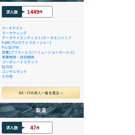
1449
求人数
件
アーキテクト
マーケティング
データサイエンティスト/データエンジニア
PdM(プロダクトマネージャー)
PG/SE/PM
営業(プリセールス/ソリューションセールス)
事業開発・技術開発
コーポレートスタッフ
社内SE
コンサルタント
その他
DX・ITの求人一覧を見る
製造
47
求人数
件