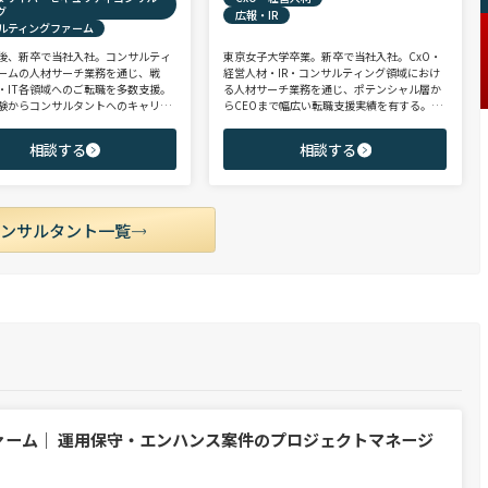
グ
広報・IR
ルティングファーム
後、新卒で当社入社。コンサルティ
東京女子大学卒業。新卒で当社入社。CxO・
ームの人材サーチ業務を通じ、戦
経営人材・IR・コンサルティング領域におけ
・IT各領域へのご転職を多数支援。
る人材サーチ業務を通じ、ポテンシャル層か
験からコンサルタントへのキャリア
らCEOまで幅広い転職支援実績を有する。コ
支援に強み。 若手・ポテンシャル層
ンサルタントとして、IRを始めとするコーポ
ア・ハイクラス層まで、候補者様の
レート部門およびコンサルティングファーム
相談する
相談する
市場動向を踏まえ最適なキャリアを
領域を中心に担当。未経験・ポテンシャル層
せていただきます。
からミドル・ハイクラス層まで、年代・職階
を問わず幅広くご支援可能。
コンサルタント一覧
ァーム｜ 運用保守・エンハンス案件のプロジェクトマネージ