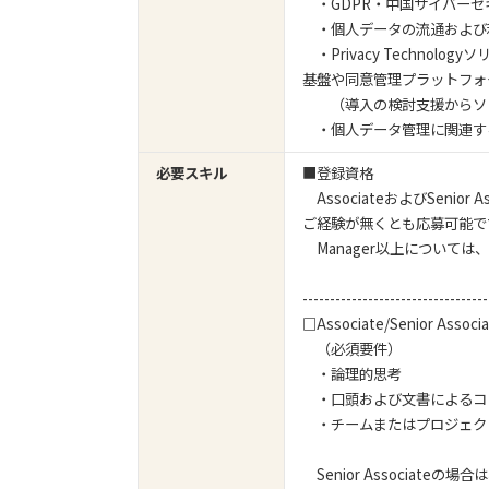
・GDPR・中国サイバーセ
・個人データの流通および
・Privacy Techno
基盤や同意管理プラットフォ
（導入の検討支援からソリ
・個人データ管理に関連す
必要スキル
■登録資格
AssociateおよびSeni
ご経験が無くとも応募可能で
Manager以上について
--------------------------------
□Associate/Senior Associ
（必須要件）
・論理的思考
・口頭および文書によるコ
・チームまたはプロジェク
Senior Associat