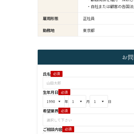
・自社または顧客の各国法
雇用形態
正社員
勤務地
東京都
お問
氏名
必須
生年月日
必須
年
月
日
希望業界
必須
ご相談内容
必須