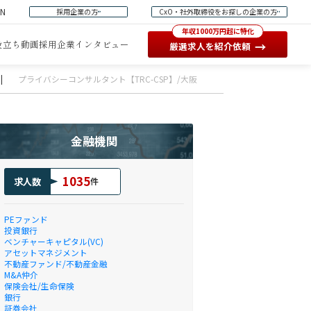
EN
採用企業の方
CxO・社外取締役をお探しの企業の方
年収1000万円超に特化
役立ち動画
採用企業インタビュー
→
厳選求人を紹介依頼
|
プライバシーコンサルタント【TRC-CSP】/大阪
金融機関
1035
求人数
件
PEファンド
投資銀行
ベンチャーキャピタル(VC)
アセットマネジメント
不動産ファンド/不動産金融
M&A仲介
保険会社/生命保険
銀行
証券会社