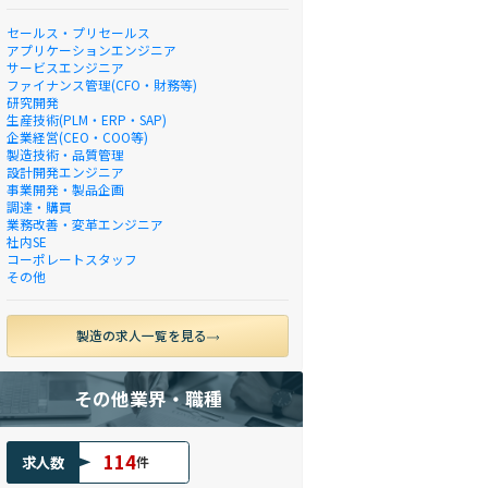
セールス・プリセールス
アプリケーションエンジニア
サービスエンジニア
ファイナンス管理(CFO・財務等)
研究開発
生産技術(PLM・ERP・SAP)
企業経営(CEO・COO等)
製造技術・品質管理
設計開発エンジニア
事業開発・製品企画
調達・購買
業務改善・変革エンジニア
社内SE
コーポレートスタッフ
その他
製造の求人一覧を見る
その他業界・職種
114
求人数
件