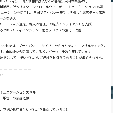
キュリティ法・個人情報保護法などの各種法規制の準拠対応
利活用に伴うリスクコントロールやユーザーコミュニケーションの検討
logyソリューションを活用し、各国プライバシー規制に準拠した顧客データ管理
ームを導入
ューション選定、導入PJ管理まで幅広くクライアントを支援）
るセキュリティインシデント管理プロセスの強化・改善
or Associateは、プライバシー・サイバーセキュリティ・コンサルティングの
す。未経験から活躍しているメンバーも、多数在籍しています。
は、原則として上記いずれかのご経験をお持ちであることが求められます。
----------------------------
ate
ミュニケーションスキル
ト単位での業務経験
eの場合は、下記の歓迎要件いずれかを満たしていること