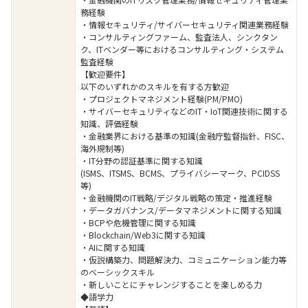
務経験
・情報セキュリティ/サイバーセキュリティ関連業務経験
・コンサルティングファーム、監査法人、シンクタン
ク、ITベンダー等におけるコンサルティング・システム
監査経験
【歓迎要件】
以下のいずれかのスキルを有する方歓迎
・プロジェクトマネジメント経験(PM/PMO)
・サイバーセキュリティなどのIT・IoT関連技術に関する
知識、評価経験
・金融業界における基準の知識(金融庁監督指針、FISC、
海外規制等)
・IT分野の認証基準に関する知識
(ISMS、ITSMS、BCMS、プライバシーマーク、PCIDSS
等)
・金融機関のIT戦略/デジタル戦略の策定・推進経験
・データガバナンス/データマネジメントに関する知識
・BCPや危機管理に関する知識
・Blockchain/Web3に関する知識
・AIに関する知識
・仮説構築力、問題解決力、コミュニケーション能力等
のベーシックスキル
・新しいことにチャレンジすることを楽しめる力
◆語学力