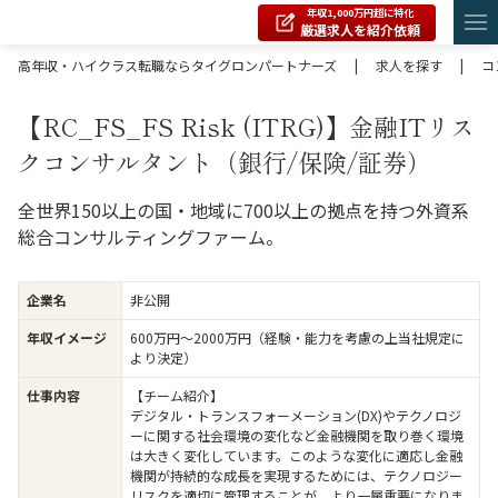
年収1,000万円超に特化
厳選求人を紹介依頼
高年収・ハイクラス転職ならタイグロンパートナーズ
|
求人を探す
|
コ
【RC_FS_FS Risk (ITRG)】金融ITリス
クコンサルタント（銀行/保険/証券）
全世界150以上の国・地域に700以上の拠点を持つ外資系
総合コンサルティングファーム。
企業名
非公開
年収イメージ
600万円〜2000万円（経験・能力を考慮の上当社規定に
より決定）
仕事内容
【チーム紹介】
デジタル・トランスフォーメーション(DX)やテクノロジ
ーに関する社会環境の変化など金融機関を取り巻く環境
は大きく変化しています。このような変化に適応し金融
機関が持続的な成長を実現するためには、テクノロジー
リスクを適切に管理することが、より一層重要になりま