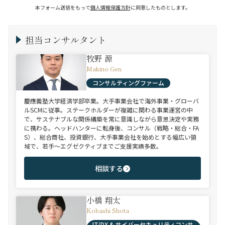
本フォーム送信をもって
個人情報保護方針
に同意したものとします。
担当コンサルタント
牧野 源
Makino Gen
コンサルティングファーム
慶應義塾大学経済学部卒業。大手事業会社で海外事業・グローバ
ルSCMに従事。ステークホルダーが複雑に関わる事業運営の中
で、サステナブルな関係構築を常に意識しながら意思決定や実務
に携わる。ヘッドハンターに転身後、コンサル（戦略・総合・FA
S）、総合商社、投資銀行、大手事業会社を始めとする幅広い領
域で、若手～エグゼクティブまでご支援実績多数。
相談する
小橋 翔太
Kobashi Shota
IT/DX & サイバーセキュリティコンサ