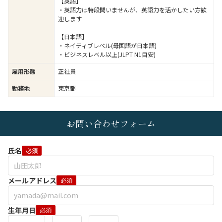
【英語】
・英語力は特段問いませんが、英語力を活かしたい方歓
迎します
【日本語】
・ネイティブレベル(母国語が日本語)
・ビジネスレベル以上(JLPT N1目安)
雇用形態
正社員
勤務地
東京都
お問い合わせフォーム
氏名
必須
メールアドレス
必須
生年月日
必須