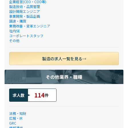
企業経営(CEO・COO等)
製造技術・品質管理
設計開発エンジニア
事業開発・製品企画
調達・購買
業務改善・変革エンジニア
社内SE
コーポレートスタッフ
その他
製造の求人一覧を見る
その他業界・職種
114
求人数
件
法務・知財
広報・IR
GRC
情報通信