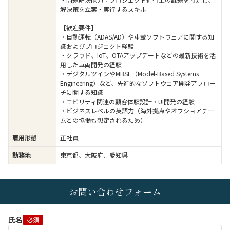
解決策を立案・実行するスキル
【歓迎要件】
・自動運転（ADAS/AD）や車載ソフトウェアに関する知
識およびプロジェクト経験
・クラウド、IoT、OTAアップデートなどの最新技術を活
用した車両開発の経験
・デジタルツインやMBSE（Model-Based Systems
Engineering）など、先進的なソフトウェア開発アプロー
チに関する知識
・モビリティ関連の顧客体験設計・UI開発の経験
・ビジネスレベルの英語力（海外拠点やオフショアチー
ムとの協働も想定されるため）
雇用形態
正社員
勤務地
東京都、大阪府、愛知県
お問い合わせフォーム
氏名
必須