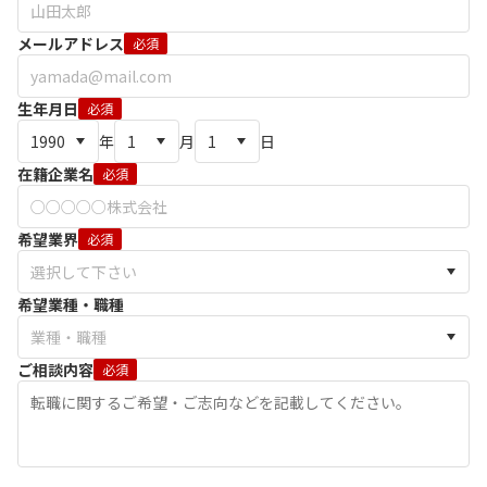
メールアドレス
必須
生年月日
必須
年
月
日
在籍企業名
必須
希望業界
必須
希望業種・職種
ご相談内容
必須