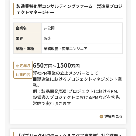
製造業特化型コンサルティングファーム 製造業プロジ
ェクトマネージャー
企業名
非公開
業界
製造
業種・職種
業務改善・変革エンジニア
650
1500
万円〜
万円
想定年収
弊社PM事業の立上メンバーとして
仕事内容
■製造業におけるプロジェクトマネジメント業
務。
例：製品開発/設計プロジェクトにおけるPM、
設備導入プロジェクトにおけるPMなどを客先
常駐で実行頂きます。
詳細を見る
【パブリックセクター・ヘルスケア事業部】社会課題・