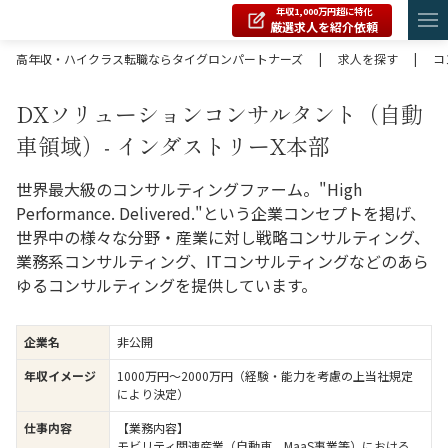
年収1,000万円超に特化
厳選求人を紹介依頼
高年収・ハイクラス転職ならタイグロンパートナーズ
|
求人を探す
|
コ
DXソリューションコンサルタント（自動
車領域）‐ インダストリーX本部
世界最大級のコンサルティングファーム。"High
Performance. Delivered."という企業コンセプトを掲げ、
世界中の様々な分野・産業に対し戦略コンサルティング、
業務系コンサルティング、ITコンサルティングなどのあら
ゆるコンサルティングを提供しています。
企業名
非公開
年収イメージ
1000万円〜2000万円（経験・能力を考慮の上当社規定
により決定）
仕事内容
【業務内容】
モビリティ関連産業（自動車、MaaS事業等）における