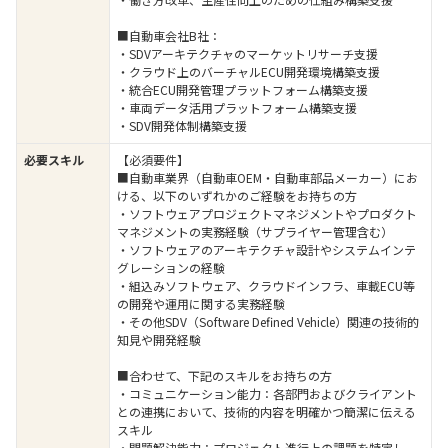
■自動車会社B社：
・SDVアーキテクチャのマーケットリサーチ支援
・クラウド上のバーチャルECU開発環境構築支援
・統合ECU開発管理プラットフォーム構築支援
・車両データ活用プラットフォーム構築支援
・SDV開発体制構築支援
必要スキル
【必須要件】
■自動車業界（自動車OEM・自動車部品メーカー）にお
ける、以下のいずれかのご経験をお持ちの方
・ソフトウェアプロジェクトマネジメントやプロダクト
マネジメントの実務経験（サプライヤー管理含む）
・ソフトウェアのアーキテクチャ設計やシステムインテ
グレーションの経験
・組込みソフトウェア、クラウドインフラ、車載ECU等
の開発や運用に関する実務経験
・その他SDV（Software Defined Vehicle）関連の技術的
知見や開発経験
■合わせて、下記のスキルをお持ちの方
・コミュニケーション能力：各部門およびクライアント
との連携において、技術的内容を明確かつ簡潔に伝える
スキル
・問題解決能力：プロジェクト進行上の課題を特定し、