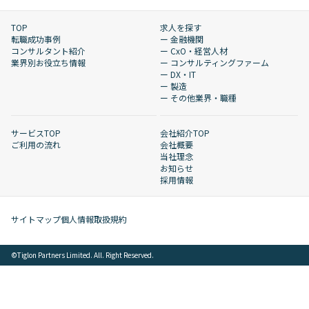
TOP
求人を探す
転職成功事例
ー 金融機関
コンサルタント紹介
ー CxO・経営人材
業界別お役立ち情報
ー コンサルティングファーム
ー DX・IT
ー 製造
ー その他業界・職種
サービスTOP
会社紹介TOP
ご利用の流れ
会社概要
当社理念
お知らせ
採用情報
サイトマップ
個人情報取扱規約
©︎Tiglon Partners Limited. All. Right Reserved.