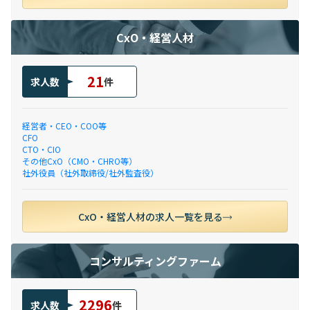
CxO・経営人材
21
求人数
件
経営者・CEO・COO等
CFO
CTO・CIO
その他CxO（CMO・CHRO等）
社外役員（社外取締役/社外監査役）
CxO・経営人材の求人一覧を見る
コンサルティングファーム
2296
求人数
件