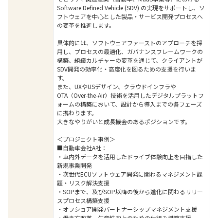
Software Defined Vehicle (SDV) の実現をサポートし、ソ
フトウェアを中心とした製品・サービス開発プロセスへ
の変革を推進します。
具体的には、ソフトウェアファーストのアプローチを採
用し、プロセスの最適化、ガバナンスフレームワークの
構築、組織カルチャーの変革を通じて、クライアントが
SDV開発の効率化・高度化を図るための支援を行いま
す。
また、UXやUSデザイン、クラウドインフラや
OTA（Over-the-Air）技術を活用したデジタルプラットフ
ォームの構築において、設計から導入までの各フェーズ
に携わります。
大きなやりがいと成長機会のあるポジションです。
＜プロジェクト事例＞
■自動車会社A社：
・車内外データを活用したドライブ体験向上を目指した
新規事業開発
・次世代ECUソフトウェア開発に関わるマネジメント課
題・リスク解決支援
・SOPまで、及びSOP以降の後から進化に関わるリリー
スプロセス構築支援
・オフショア開発パートナーシップマネジメント支援
・働き方改革、生産性向上のための仕組み構築支援