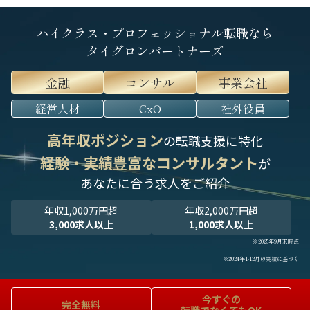
ハイクラス・プロフェッショナル転職なら
タイグロンパートナーズ
金融
コンサル
事業会社
経営人材
CxO
社外役員
高年収ポジション
の転職支援に特化
経験・実績豊富なコンサルタント
が
あなたに合う求人をご紹介
年収1,000万円超
年収2,000万円超
3,000求人以上
1,000求人以上
※2025年9月末時点
※2024年1-12月の実績に基づく
今すぐの
完全無料