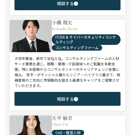
相談する
小橋 翔太
Kobashi Shota
IT/DX & サイバーセキュリティコンサ
ルティング
コンサルティングファーム
大学卒業後、新卒で当社入社。コンサルティングファームの人材
サーチ業務を通じ、戦略・業務・IT各領域へのご転職を多数支
援。特に未経験からコンサルタントへのキャリアチェンジ支援に
強み。 若手・ポテンシャル層からシニア・ハイクラス層まで、候
補者様のご志向と市場動向を踏まえ最適なキャリアをご提案させ
ていただきます。
相談する
大平 柚衣
Ohira Yui
CxO・経営人材