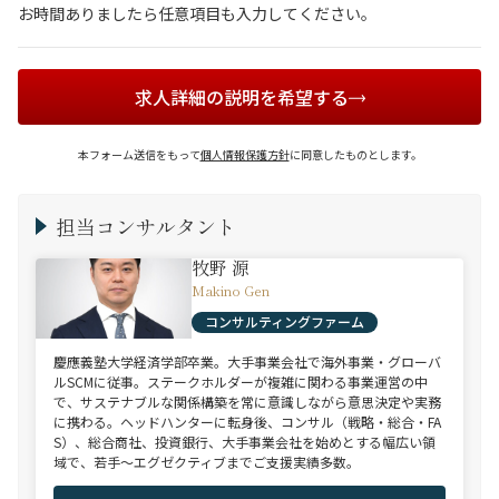
お時間ありましたら任意項目も入力してください。
求人詳細の説明を希望する
本フォーム送信をもって
個人情報保護方針
に同意したものとします。
担当コンサルタント
牧野 源
Makino Gen
コンサルティングファーム
慶應義塾大学経済学部卒業。大手事業会社で海外事業・グローバ
ルSCMに従事。ステークホルダーが複雑に関わる事業運営の中
で、サステナブルな関係構築を常に意識しながら意思決定や実務
に携わる。ヘッドハンターに転身後、コンサル（戦略・総合・FA
S）、総合商社、投資銀行、大手事業会社を始めとする幅広い領
域で、若手～エグゼクティブまでご支援実績多数。