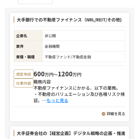
大手銀行での不動産ファイナンス（NRL/REIT/その他)
企業名
非公開
業界
金融機関
業種・職種
不動産ファンド/不動産金融
600
1200
万円〜
万円
想定年収
職務内容
仕事内容
不動産ファイナンスにかかる、以下の業務。
・不動産のバリュエーション及び各種リスク検
証。
⋯
もっと見る
詳細を見る
大手証券会社の【経営企画】デジタル戦略の企画・推進