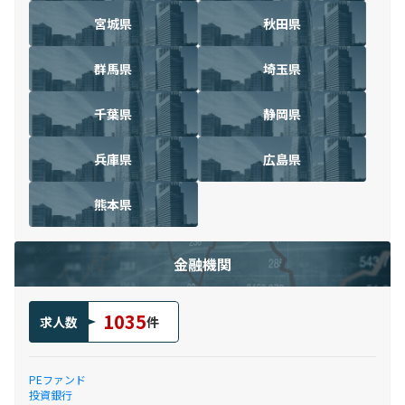
宮城県
秋田県
群馬県
埼玉県
千葉県
静岡県
兵庫県
広島県
熊本県
金融機関
1035
求人数
件
PEファンド
投資銀行