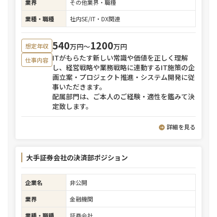
業界
その他業界・職種
業種・職種
社内SE/IT・DX関連
540
1200
万円〜
万円
想定年収
ITがもらたす新しい常識や価値を正しく理解
仕事内容
し、経営戦略や業務戦略に連動するIT施策の企
画立案・プロジェクト推進・システム開発に従
事いただきます。
配属部門は、ご本人のご経験・適性を鑑みて決
定致します。
詳細を見る
大手証券会社の決済部ポジション
企業名
非公開
業界
金融機関
業種・職種
証券会社