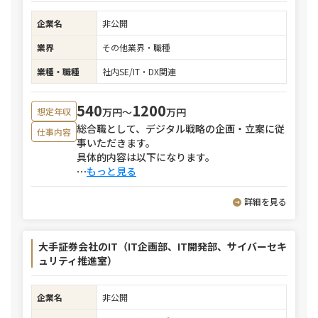
企業名
非公開
業界
その他業界・職種
業種・職種
社内SE/IT・DX関連
540
1200
万円〜
万円
想定年収
総合職として、デジタル戦略の企画・立案に従
仕事内容
事いただきます。
具体的内容は以下になります。
⋯
もっと見る
詳細を見る
大手証券会社のIT（IT企画部、IT開発部、サイバーセキ
ュリティ推進室）
企業名
非公開