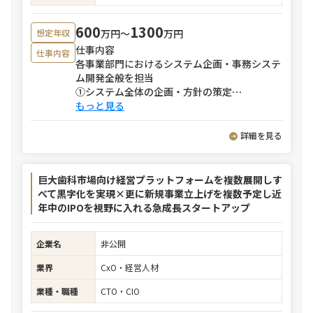
600
1300
万円〜
万円
想定年収
仕事内容
仕事内容
各事業部門におけるシステム企画・事務システ
ム開発全般を担当
①システム全体の企画・方針の策定
⋯
もっと見る
詳細を見る
巨大歯科市場向け経営プラットフォームを複数展開しす
べて黒字化を実現×更に新規事業立上げを複数予定し近
年中のIPOを視野に入れる急成長スタートアップ
企業名
非公開
業界
CxO・経営人材
業種・職種
CTO・CIO