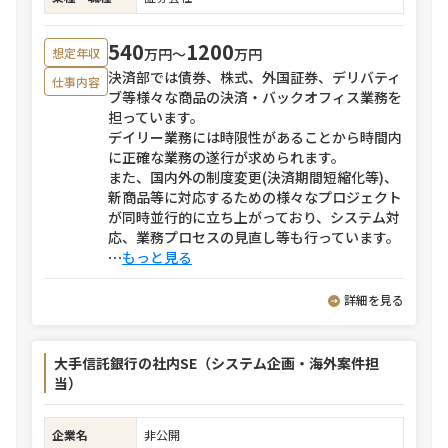
540
1200
万円〜
万円
想定年収
決済部では債券、株式、外国証券、デリバティ
仕事内容
ブ等様々な商品の決済・バックオフィス業務を
担っています。
デイリー業務には時限性があることから時間内
に正確な業務の遂行が求められます。
また、国内外の制度変更(決済期間短縮化等)、
新商品等に対応するための様々なプロジェクト
が同時並行的に立ち上がっており、システム対
応、業務プロセスの見直し等も行っています。
⋯
もっと見る
詳細を見る
大手信託銀行の社内SE（システム企画・海外案件担
当）
企業名
非公開