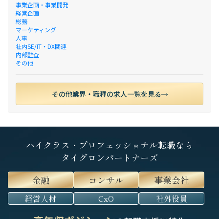
事業企画・事業開発
経営企画
総務
マーケティング
人事
社内SE/IT・DX関連
内部監査
その他
その他業界・職種の求人一覧を見る
ハイクラス・プロフェッショナル転職なら
タイグロンパートナーズ
金融
コンサル
事業会社
経営人材
CxO
社外役員