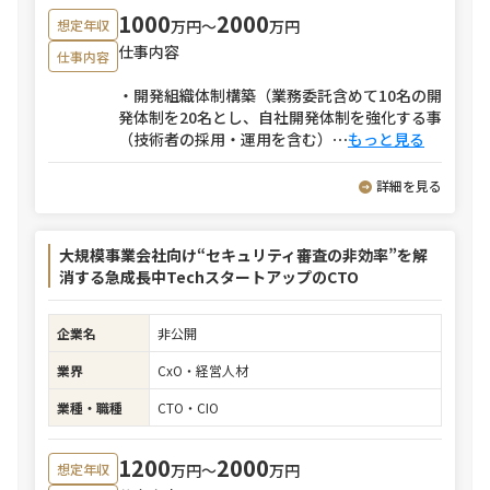
1000
2000
万円〜
万円
想定年収
仕事内容
仕事内容
・開発組織体制構築（業務委託含めて10名の開
発体制を20名とし、自社開発体制を強化する事
（技術者の採用・運用を含む）
⋯
もっと見る
詳細を見る
大規模事業会社向け“セキュリティ審査の非効率”を解
消する急成長中TechスタートアップのCTO
企業名
非公開
業界
CxO・経営人材
業種・職種
CTO・CIO
1200
2000
万円〜
万円
想定年収