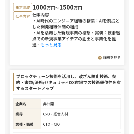
1000
1500
万円〜
万円
想定年収
仕事内容
仕事内容
・AI時代のエンジニア組織の構築：AIを前提と
した開発組織体制の組成
・AIを活用した新規事業の構想・実装：技術起
点での新規事業アイデアの創出と事業化を推
進
⋯
もっと見る
詳細を見る
ブロックチェーン技術を活用し、改ざん防止技術、契
約・書類/法務/セキュリティDX市場での技術優位性を有
するスタートアップ
企業名
非公開
業界
CxO・経営人材
業種・職種
CTO・CIO