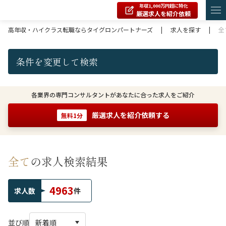
年収1,000万円超に特化
厳選求人を紹介依頼
高年収・ハイクラス転職ならタイグロンパートナーズ
|
求人を探す
|
全
条件を変更して検索
各業界の専門コンサルタントがあなたに合った求人をご紹介
厳選求人を紹介依頼する
無料1分
全て
の求人検索結果
4963
求人数
件
並び順