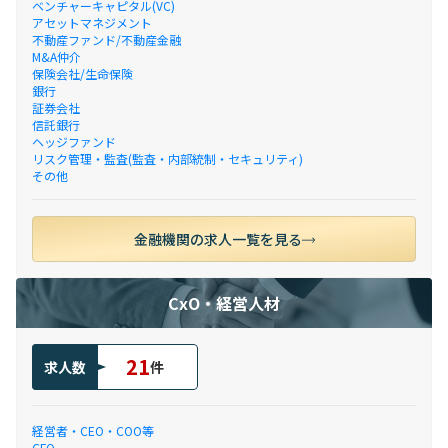
ベンチャーキャピタル(VC)
アセットマネジメント
不動産ファンド/不動産金融
M&A仲介
保険会社/生命保険
銀行
証券会社
信託銀行
ヘッジファンド
リスク管理・監査(監査・内部統制・セキュリティ)
その他
金融機関の求人一覧を見る
CxO・経営人材
21
求人数
件
経営者・CEO・COO等
CFO