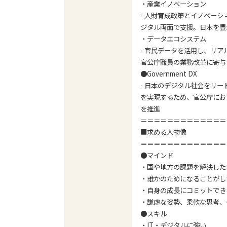
・産業イノベーション
- 人財育成政策とイノベー
ジタル両面で支援。日本を豊
・データエコシステム
- 官民データを活用し、リ
官公庁職員の業務改革に寄与
●Government DX
- 日本のデジタル社会をリ
を実現するため、官公庁にお
を推進
＝＝＝＝＝＝＝＝＝＝＝＝＝
■求める人物像
＝＝＝＝＝＝＝＝＝＝＝＝＝
●マインド
・国や地方の課題を解決した
・誰かのためになることがし
・自身の成長にコミットでき
・謙虚な姿勢、柔軟な思考、
●スキル
・IT・デジタルに強い