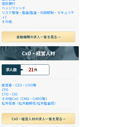
信託銀行
ヘッジファンド
リスク管理・監査(監査・内部統制・セキュリテ
ィ)
その他
金融機関の求人一覧を見る
CxO・経営人材
21
求人数
件
経営者・CEO・COO等
CFO
CTO・CIO
その他CxO（CMO・CHRO等）
社外役員（社外取締役/社外監査役）
CxO・経営人材の求人一覧を見る