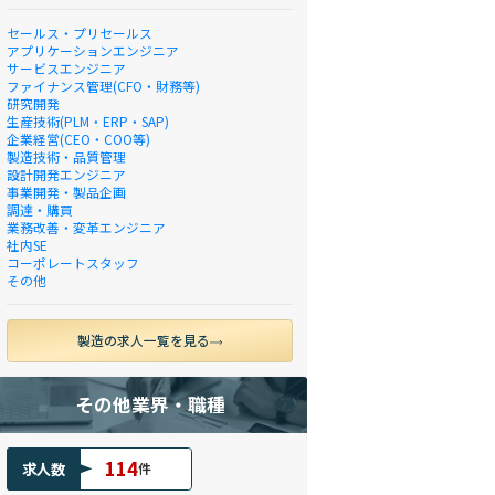
セールス・プリセールス
アプリケーションエンジニア
サービスエンジニア
ファイナンス管理(CFO・財務等)
研究開発
生産技術(PLM・ERP・SAP)
企業経営(CEO・COO等)
製造技術・品質管理
設計開発エンジニア
事業開発・製品企画
調達・購買
業務改善・変革エンジニア
社内SE
コーポレートスタッフ
その他
製造の求人一覧を見る
その他業界・職種
114
求人数
件