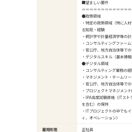
■望ましい要件
＝＝＝＝＝＝＝＝＝＝＝＝＝
●政策領域
・特定の政策領域（特に人材
る知見・経験
・統計学や計量経済学等の計
・コンサルティングファーム
・官公庁、地方自治体等での
・デジタルスキル（基本情報
●デジタル領域
・コンサルティング業務の経
・マネジメント・チームリー
・官公庁、地方自治体等での
・プロジェクトマネジメント
・IPA高度試験資格（ITス
を含む）の保持
・ITプロジェクトの中でも
ィ、オペレーション）
雇用形態
正社員