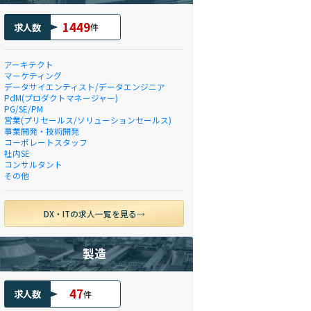
1449
求人数
件
アーキテクト
マーケティング
データサイエンティスト/データエンジニア
PdM(プロダクトマネージャー)
PG/SE/PM
営業(プリセールス/ソリューションセールス)
事業開発・技術開発
コーポレートスタッフ
社内SE
コンサルタント
その他
DX・ITの求人一覧を見る
製造
47
求人数
件