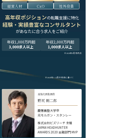
経営人材
CxO
社外役員
高年収ポジション
の転職支援に特化
経験・実績豊富なコンサルタント
が
あなたに合う求人をご紹介
年収1,000万円超
年収2,000万円超
3,000求人以上
1,000求人以上
※2025年9月末時点
※2024年1-12月の実績に基づく
当社代表取締役
野尻 剛二郎
慶應義塾大学卒
元モルガン・スタンレー
株式会社ビズリーチ 主催
JAPAN HEADHUNTER
AWARDS 2020 金融部門 MVP