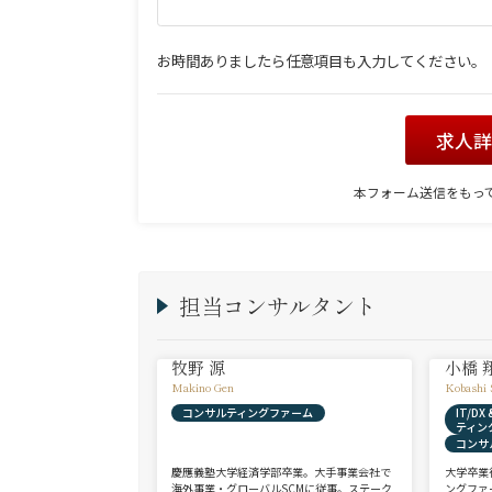
お時間ありましたら任意項目も入力してください。
求人
本フォーム送信をもっ
担当コンサルタント
牧野 源
小橋 
Makino Gen
Kobashi 
コンサルティングファーム
IT/D
ティン
コンサ
慶應義塾大学経済学部卒業。大手事業会社で
大学卒業
海外事業・グローバルSCMに従事。ステーク
ングファ