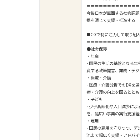
＝＝＝＝＝＝＝＝＝＝＝＝＝
今後日本が直面する社会課題
携を通じて支援・推進する
＝＝＝＝＝＝＝＝＝＝＝＝＝
■CGで特に注力して取り組
＝＝＝＝＝＝＝＝＝＝＝＝＝
●社会保障
・年金
- 国民の生活の基盤となる
資する政策提言、業務・デジ
・医療・介護
- 医療・介護分野でのDX
療・介護の向上を図るととも
・子ども
- 少子高齢化や人口減少に
を、幅広い事業の実行支援経
・雇用
- 国民の雇用を守りつつ、
流まで幅広く支援・アドバイ