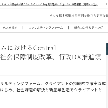
サルタント紹介
会社紹介
当社からスカウトを受け取られた方へ
当社採用情報（新卒・中途）
求人を探す
転職成功事例
お役立ち記事
お
求人を探す
|
コンサルティングファーム
|
総合コンサルティング
におけるCentral
省庁、社会保障制度改革、行政DX推進領
サルティングファーム。クライアントの持続的で確実な成
をはじめ、社会課題の解決と新産業創造でクライアントと