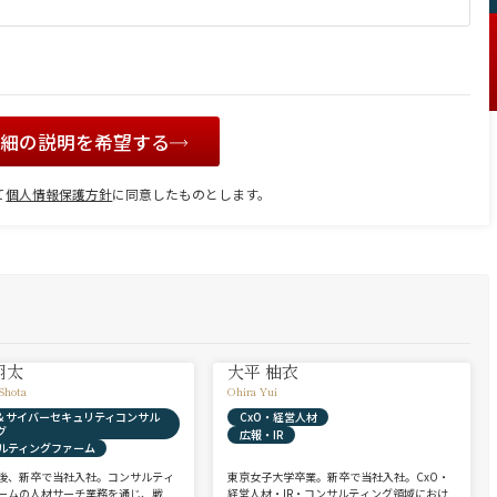
詳細の説明を希望する
て
個人情報保護方針
に同意したものとします。
翔太
大平 柚衣
Shota
Ohira Yui
X & サイバーセキュリティコンサル
CxO・経営人材
グ
広報・IR
ルティングファーム
後、新卒で当社入社。コンサルティ
東京女子大学卒業。新卒で当社入社。CxO・
ームの人材サーチ業務を通じ、戦
経営人材・IR・コンサルティング領域におけ