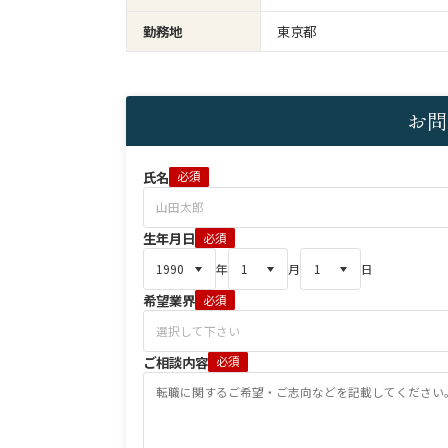
勤務地
東京都
お問
氏名
必須
生年月日
必須
年
月
日
希望業界
必須
ご相談内容
必須