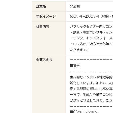
企業名
非公開
年収イメージ
600万円〜2000万円（経
仕事内容
パブリックセクター向けコン
・調査・検討コンサルティン
・デジタルトランスフォーメ
・中央省庁・地方自治体等へ
ただきます。
必要スキル
＝＝＝＝＝＝＝＝＝＝＝＝＝
■背景
＝＝＝＝＝＝＝＝＝＝＝＝＝
世界的なインフレや地政学的
雑化しています。加えて、人
面する問題の解決には高い専
一方で、生成AIや量子コン
が次々と登場しており、こう
＝＝＝＝＝＝＝＝＝＝＝＝＝
■CGのミッション