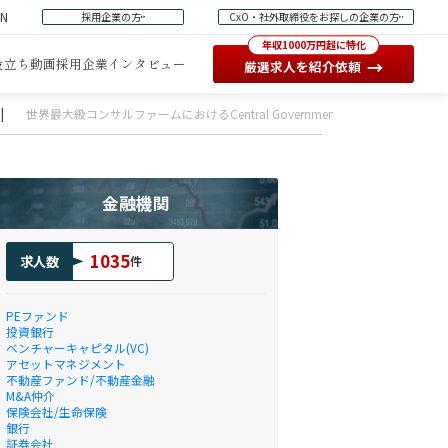
EN
採用企業の方
CxO・社外取締役をお探しの企業の方
年収1000万円超に特化
役立ち動画
採用企業インタビュー
→
厳選求人を紹介依頼
|
世界最大級コンサルファームにおけるCentral Government（中央省庁、社
金融機関
1035
求人数
件
PEファンド
投資銀行
ベンチャーキャピタル(VC)
アセットマネジメント
不動産ファンド/不動産金融
M&A仲介
保険会社/生命保険
銀行
証券会社