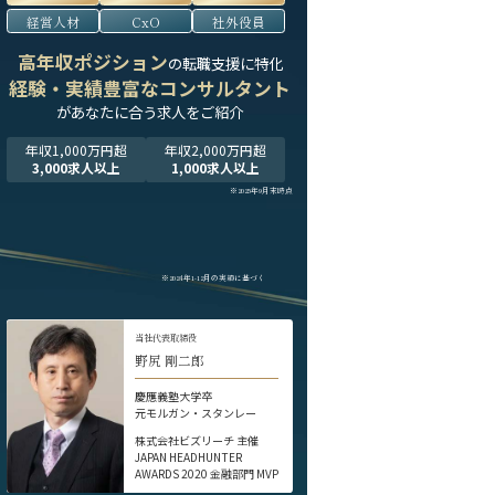
経営人材
CxO
社外役員
高年収ポジション
の転職支援に特化
経験・実績豊富なコンサルタント
が
あなたに合う求人をご紹介
年収1,000万円超
年収2,000万円超
3,000求人以上
1,000求人以上
※2025年9月末時点
※2024年1-12月の実績に基づく
当社代表取締役
野尻 剛二郎
慶應義塾大学卒
元モルガン・スタンレー
株式会社ビズリーチ 主催
JAPAN HEADHUNTER
AWARDS 2020 金融部門 MVP