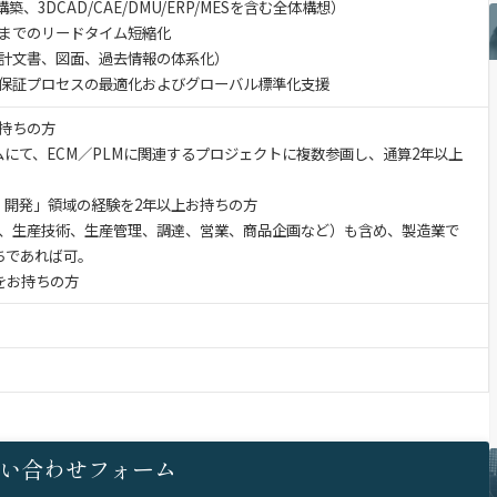
、3DCAD/CAE/DMU/ERP/MESを含む全体構想）
までのリードタイム短縮化
計文書、図面、過去情報の体系化）
保証プロセスの最適化およびグローバル標準化支援
持ちの方
ムにて、ECM／PLMに関連するプロジェクトに複数参画し、通算2年以上
・開発」領域の経験を2年以上お持ちの方
、生産技術、生産管理、調達、営業、商品企画など）も含め、製造業で
ちであれば可。
をお持ちの方
い合わせフォーム