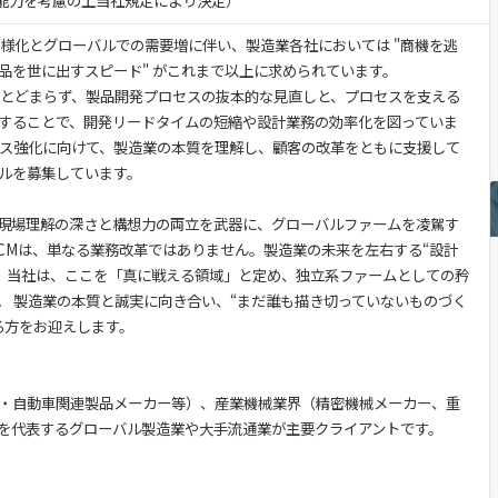
験・能力を考慮の上当社規定により決定）
多様化とグローバルでの需要増に伴い、製造業各社においては "商機を逃
品を世に出すスピード" がこれまで以上に求められています。
にとどまらず、製品開発プロセスの抜本的な見直しと、プロセスを支える
することで、開発リードタイムの短縮や設計業務の効率化を図っていま
ビス強化に向けて、製造業の本質を理解し、顧客の改革をともに支援して
ルを募集しています。
現場理解の深さと構想力の両立を武器に、グローバルファームを凌駕す
ECMは、単なる業務改革ではありません。製造業の未来を左右する“設計
。 当社は、ここを「真に戦える領域」と定め、独立系ファームとしての矜
。 製造業の本質と誠実に向き合い、“まだ誰も描き切っていないものづく
る方をお迎えします。
・自動車関連製品メーカー等）、産業機械業界（精密機械メーカー、重
を代表するグローバル製造業や大手流通業が主要クライアントです。