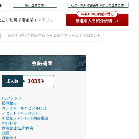
EN
採用企業の方
CxO・社外取締役をお探しの企業の方
年収1000万円超に特化
役立ち動画
採用企業インタビュー
→
厳選求人を紹介依頼
|
戦略と実行に強みを持つ日系総合ファーム｜ECMコンサルタント（コンサルタ
金融機関
1035
求人数
件
PEファンド
投資銀行
ベンチャーキャピタル(VC)
アセットマネジメント
不動産ファンド/不動産金融
M&A仲介
保険会社/生命保険
銀行
証券会社