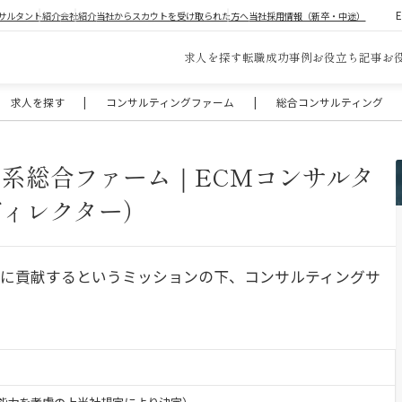
サルタント紹介
会社紹介
当社からスカウトを受け取られた方へ
当社採用情報（新卒・中途）
求人を探す
転職成功事例
お役立ち記事
お
求人を探す
|
コンサルティングファーム
|
総合コンサルティング
系総合ファーム｜ECMコンサルタ
ディレクター）
展に貢献するというミッションの下、コンサルティングサ