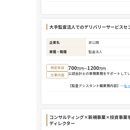
大手監査法人でのデリバリーサービスセ
企業名
非公開
業種・職種
監査法人
700
1200
想定年収
万円〜
万円
公認会計士の事務業務をサポートして
仕事内容
【監査アシスタント職業務内容】
⋯
も
コンサルティング×新規事業×投資事業
ディレクター