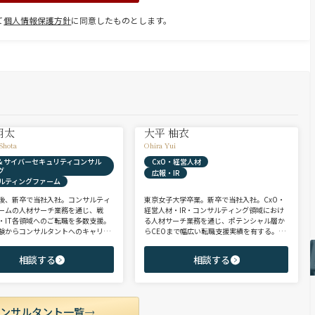
て
個人情報保護方針
に同意したものとします。
翔太
大平 柚衣
Shota
Ohira Yui
X & サイバーセキュリティコンサル
CxO・経営人材
グ
広報・IR
ルティングファーム
後、新卒で当社入社。コンサルティ
東京女子大学卒業。新卒で当社入社。CxO・
ームの人材サーチ業務を通じ、戦
経営人材・IR・コンサルティング領域におけ
・IT各領域へのご転職を多数支援。
る人材サーチ業務を通じ、ポテンシャル層か
験からコンサルタントへのキャリア
らCEOまで幅広い転職支援実績を有する。コ
支援に強み。 若手・ポテンシャル層
ンサルタントとして、IRを始めとするコーポ
ア・ハイクラス層まで、候補者様の
レート部門およびコンサルティングファーム
相談する
相談する
市場動向を踏まえ最適なキャリアを
領域を中心に担当。未経験・ポテンシャル層
せていただきます。
からミドル・ハイクラス層まで、年代・職階
を問わず幅広くご支援可能。
コンサルタント一覧