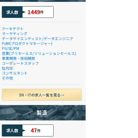
1449
求人数
件
アーキテクト
マーケティング
データサイエンティスト/データエンジニア
PdM(プロダクトマネージャー)
PG/SE/PM
営業(プリセールス/ソリューションセールス)
事業開発・技術開発
コーポレートスタッフ
社内SE
コンサルタント
その他
DX・ITの求人一覧を見る
製造
47
求人数
件