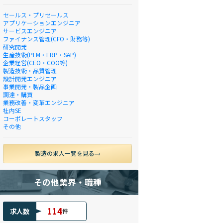
セールス・プリセールス
アプリケーションエンジニア
サービスエンジニア
ファイナンス管理(CFO・財務等)
研究開発
生産技術(PLM・ERP・SAP)
企業経営(CEO・COO等)
製造技術・品質管理
設計開発エンジニア
事業開発・製品企画
調達・購買
業務改善・変革エンジニア
社内SE
コーポレートスタッフ
その他
製造の求人一覧を見る
その他業界・職種
114
求人数
件