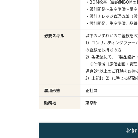
・BOM改革（目的別BOMの構築
・設計開発～生産準備～量産
・設計ナレッジ管理改革（設
・設計開発、生産準備、品質
必要スキル
以下のいずれかのご経験をお
1）コンサルティングファー
の経験をお持ちの方
2）製造業にて、「製品設計
※他領域（原価企画・管理
通算2年以上のご経験をお持
3）上記1）2）に準じる経験
雇用形態
正社員
勤務地
東京都
お問