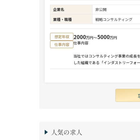
企業名
非公開
業種・職種
戦略コンサルティング
2000
5000
想定年収
万円〜
万円
仕事内容
仕事内容
当社ではコンサルティング事業の成長
した組織である「インダストリーフォ
人気の求人