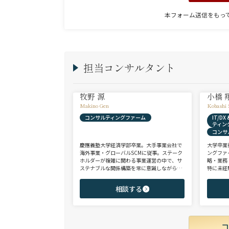
本フォーム送信をもっ
担当コンサルタント
牧野 源
小橋 
Makino Gen
Kobashi 
コンサルティングファーム
IT/D
ティン
コンサ
慶應義塾大学経済学部卒業。大手事業会社で
大学卒業
海外事業・グローバルSCMに従事。ステーク
ングファ
ホルダーが複雑に関わる事業運営の中で、サ
略・業務
ステナブルな関係構築を常に意識しながら意
特に未経
思決定や実務に携わる。ヘッドハンターに転
チェンジ
身後、コンサル（戦略・総合・FAS）、総合
からシニ
相談する
商社、投資銀行、大手事業会社を始めとする
ご志向と
幅広い領域で、若手～エグゼクティブまでご
ご提案さ
支援実績多数。