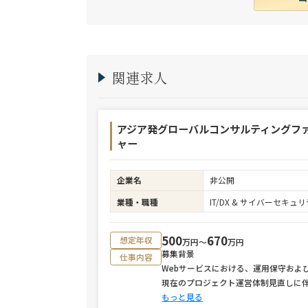
関連求人
アジア発グローバルコンサルティングフ
ャー
企業名
非公開
業種・職種
IT/DX & サイバーセキ
500
670
想定年収
万円〜
万円
募集背景
仕事内容
Webサービスにおける、運用保守およ
現在のプロジェクト運営体制見直しに
もっと見る