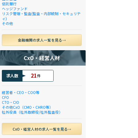
信託銀行
ヘッジファンド
リスク管理・監査(監査・内部統制・セキュリテ
ィ)
その他
金融機関の求人一覧を見る
CxO・経営人材
21
求人数
件
経営者・CEO・COO等
CFO
CTO・CIO
その他CxO（CMO・CHRO等）
社外役員（社外取締役/社外監査役）
CxO・経営人材の求人一覧を見る