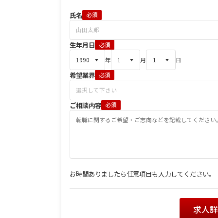
氏名
必須
生年月日
必須
年
月
日
希望業界
必須
ご相談内容
必須
お時間ありましたら任意項目も入力してください。
求人