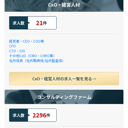
CxO・経営人材
21
求人数
件
経営者・CEO・COO等
CFO
CTO・CIO
その他CxO（CMO・CHRO等）
社外役員（社外取締役/社外監査役）
CxO・経営人材の求人一覧を見る
コンサルティングファーム
2296
求人数
件