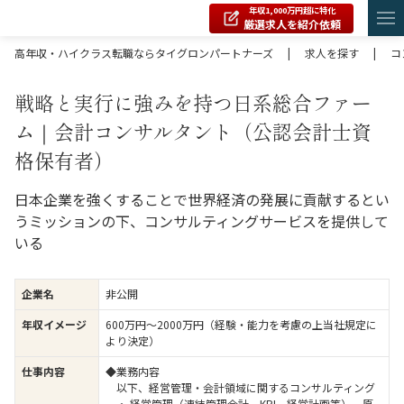
年収1,000万円超に特化
厳選求人を紹介依頼
高年収・ハイクラス転職ならタイグロンパートナーズ
|
求人を探す
|
コ
戦略と実行に強みを持つ日系総合ファー
ム｜会計コンサルタント（公認会計士資
格保有者）
日本企業を強くすることで世界経済の発展に貢献するとい
うミッションの下、コンサルティングサービスを提供して
いる
企業名
非公開
年収イメージ
600万円〜2000万円（経験・能力を考慮の上当社規定に
より決定）
仕事内容
◆業務内容
以下、経営管理・会計領域に関するコンサルティング
・ 経営管理（連結管理会計、KPI、経営計画等）、原