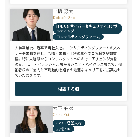
小橋 翔太
Kobashi Shota
IT/DX & サイバーセキュリティコンサ
ルティング
コンサルティングファーム
大学卒業後、新卒で当社入社。コンサルティングファームの人材
サーチ業務を通じ、戦略・業務・IT各領域へのご転職を多数支
援。特に未経験からコンサルタントへのキャリアチェンジ支援に
強み。 若手・ポテンシャル層からシニア・ハイクラス層まで、候
補者様のご志向と市場動向を踏まえ最適なキャリアをご提案させ
ていただきます。
相談する
大平 柚衣
Ohira Yui
CxO・経営人材
広報・IR