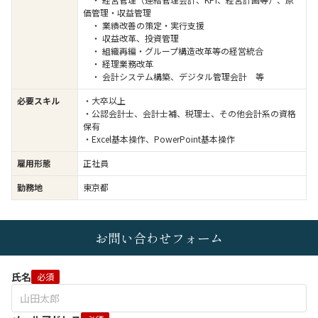
価管理・収益管理
・ 業績改善の策定・実行支援
・ 収益改革、投資管理
・ 組織再編・グループ構造改革等の経営統合
・ 経理業務改革
・ 会計システム構築、デジタル管理会計 等
必要スキル
・大卒以上
・公認会計士、会計士補、税理士、その他会計系の資格
保有
・Excel基本操作、PowerPoint基本操作
雇用形態
正社員
勤務地
東京都
お問い合わせフォーム
氏名
必須