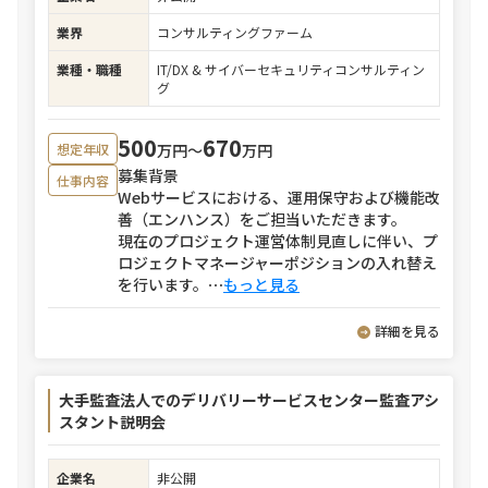
業界
コンサルティングファーム
業種・職種
IT/DX & サイバーセキュリティコンサルティン
グ
500
670
万円〜
万円
想定年収
募集背景
仕事内容
Webサービスにおける、運用保守および機能改
善（エンハンス）をご担当いただきます。
現在のプロジェクト運営体制見直しに伴い、プ
ロジェクトマネージャーポジションの入れ替え
を行います。
⋯
もっと見る
詳細を見る
大手監査法人でのデリバリーサービスセンター監査アシ
スタント説明会
企業名
非公開