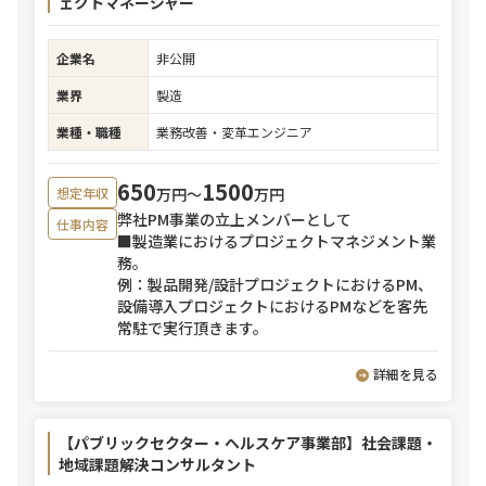
ェクトマネージャー
企業名
非公開
業界
製造
業種・職種
業務改善・変革エンジニア
650
1500
万円〜
万円
想定年収
弊社PM事業の立上メンバーとして
仕事内容
■製造業におけるプロジェクトマネジメント業
務。
例：製品開発/設計プロジェクトにおけるPM、
設備導入プロジェクトにおけるPMなどを客先
常駐で実行頂きます。
詳細を見る
【パブリックセクター・ヘルスケア事業部】社会課題・
地域課題解決コンサルタント