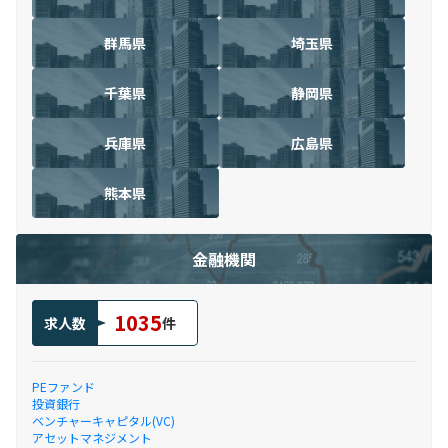
群馬県
埼玉県
千葉県
静岡県
兵庫県
広島県
熊本県
金融機関
1035
求人数
件
PEファンド
投資銀行
ベンチャーキャピタル(VC)
アセットマネジメント