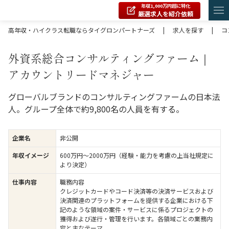
年収1,000万円超に特化
厳選求人を紹介依頼
高年収・ハイクラス転職ならタイグロンパートナーズ
|
求人を探す
|
コ
外資系総合コンサルティングファーム｜
アカウントリードマネジャー
グローバルブランドのコンサルティングファームの日本法
人。グループ全体で約9,800名の人員を有する。
企業名
非公開
年収イメージ
600万円〜2000万円（経験・能力を考慮の上当社規定に
より決定）
仕事内容
職務内容
クレジットカードやコード決済等の決済サービスおよび
決済関連のプラットフォームを提供する企業における下
記のような領域の案件・サービスに係るプロジェクトの
獲得および遂行・管理を行います。各領域ごとの業務内
容と主なテーマ