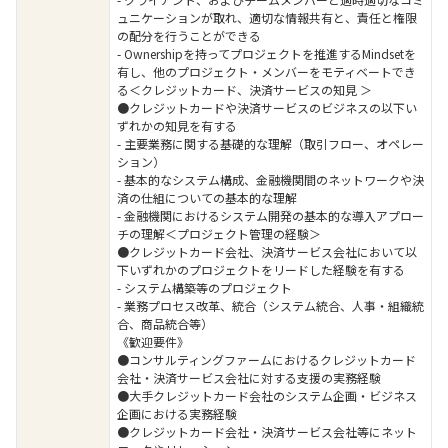
ュニケーションが取れ、適切な情報共有と、責任と権限
の配分を行うことができる
- Ownershipを持ってプロジェクトを推進するMindsetを
有し、他のプロジェクト・メンバーをモティベートでき
る＜クレジットカード、決済サービスの知見 ＞
●クレジットカードや決済サービスのビジネスの以下い
ずれかの知見を有する
- 主要業務に関する基礎的な理解（取引フロー、オペレー
ション）
- 基本的なシステム構成、金融機関間のネットワークや決
済の仕組についての基本的な理解
- 金融機関におけるシステム開発の基本的な導入アプロー
チの理解＜プロジェクト管理の経験＞
●クレジットカード会社、決済サービス会社において以
下いずれかのプロジェクトをリードした経験を有する
- システム構築等のプロジェクト
- 業務プロセス改革、統合（システム統合、人事・組織統
合、商品統合等）
《歓迎要件》
●コンサルティングファームにおけるクレジットカード
会社・決済サービス会社に対する支援の実務経験
●大手クレジットカード会社のシステム企画・ビジネス
企画における実務経験
●クレジットカード会社・決済サービス会社等にネット