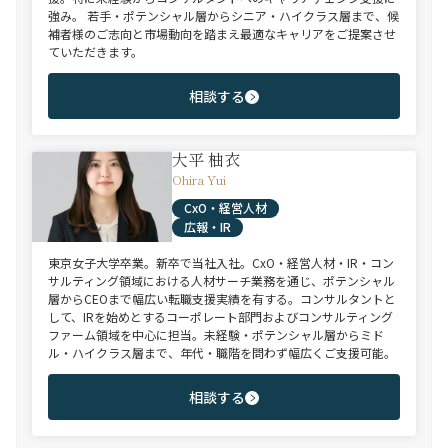
強み。 若手・ポテンシャル層からシニア・ハイクラス層まで、候
補者様のご志向と市場動向を踏まえ最適なキャリアをご提案させ
ていただきます。
相談する
大平 柚衣
Ohira Yui
CxO・経営人材
広報・IR
東京女子大学卒業。新卒で当社入社。CxO・経営人材・IR・コン
サルティング領域における人材サーチ業務を通じ、ポテンシャル
層からCEOまで幅広い転職支援実績を有する。コンサルタントと
して、IRを始めとするコーポレート部門およびコンサルティング
ファーム領域を中心に担当。未経験・ポテンシャル層からミド
ル・ハイクラス層まで、年代・職階を問わず幅広くご支援可能。
相談する