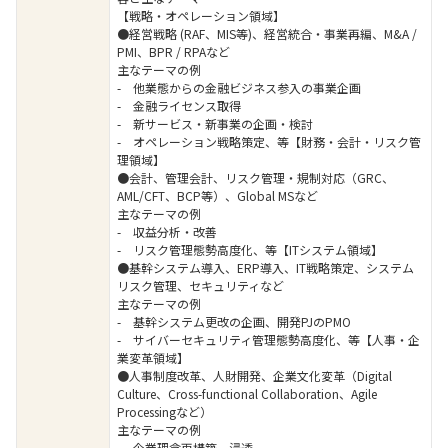
【戦略・オペレーション領域】
●経営戦略 (RAF、MIS等)、経営統合・事業再編、M&A /
PMI、BPR / RPAなど
主なテーマの例
- 他業態からの金融ビジネス参入の事業企画
- 金融ライセンス取得
- 新サービス・新事業の企画・検討
- オペレーション戦略策定、等【財務・会計・リスク管
理領域】
●会計、管理会計、リスク管理・規制対応（GRC、
AML/CFT、BCP等）、Global MSなど
主なテーマの例
- 収益分析・改善
- リスク管理態勢高度化、等【ITシステム領域】
●基幹システム導入、ERP導入、IT戦略策定、システム
リスク管理、セキュリティなど
主なテーマの例
- 基幹システム更改の企画、開発PJのPMO
- サイバーセキュリティ管理態勢高度化、等【人事・企
業変革領域】
●人事制度改革、人財開発、企業文化変革（Digital
Culture、Cross-functional Collaboration、Agile
Processingなど）
主なテーマの例
- 企業理念再構築、浸透