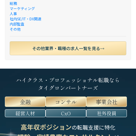
総務
マーケティング
人事
社内SE/IT・DX関連
内部監査
その他
その他業界・職種の求人一覧を見る
ハイクラス・プロフェッショナル転職なら
タイグロンパートナーズ
金融
コンサル
事業会社
経営人材
CxO
社外役員
高年収ポジション
の転職支援に特化