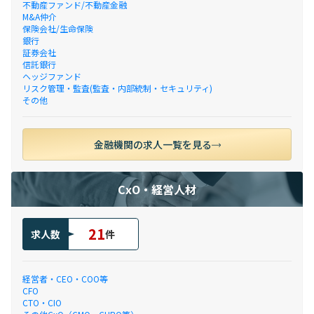
不動産ファンド/不動産金融
M&A仲介
保険会社/生命保険
銀行
証券会社
信託銀行
ヘッジファンド
リスク管理・監査(監査・内部統制・セキュリティ)
その他
金融機関の求人一覧を見る
CxO・経営人材
21
求人数
件
経営者・CEO・COO等
CFO
CTO・CIO