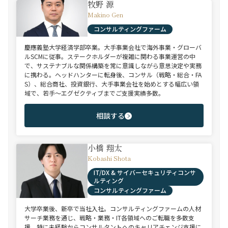
牧野 源
Makino Gen
コンサルティングファーム
慶應義塾大学経済学部卒業。大手事業会社で海外事業・グローバ
ルSCMに従事。ステークホルダーが複雑に関わる事業運営の中
で、サステナブルな関係構築を常に意識しながら意思決定や実務
に携わる。ヘッドハンターに転身後、コンサル（戦略・総合・FA
S）、総合商社、投資銀行、大手事業会社を始めとする幅広い領
域で、若手～エグゼクティブまでご支援実績多数。
相談する
小橋 翔太
Kobashi Shota
IT/DX & サイバーセキュリティコンサ
ルティング
コンサルティングファーム
大学卒業後、新卒で当社入社。コンサルティングファームの人材
サーチ業務を通じ、戦略・業務・IT各領域へのご転職を多数支
援。特に未経験からコンサルタントへのキャリアチェンジ支援に