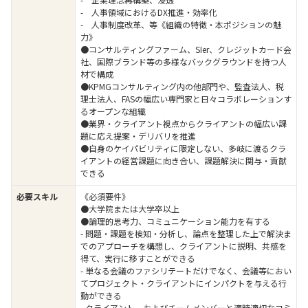
- 人事領域におけるDX推進・効率化
- 人事制度改革、等《組織の特徴・本ポジションの魅
力》
●コンサルティングファーム、SIer、クレジットカード会
社、国際ブランド等の多様なバックグラウンドを持つ人
材で構成
●KPMGコンサルティング内の他部門や、監査法人、税
理士法人、FASの幅広い専門家と日々コラボレーションす
るオープンな組織
●業界・クライアント視点からクライアントの幅広い課
題に応え提案・デリバリを推進
●自身のケイパビリティに限定しない、多岐に渡るクラ
イアントの経営課題に向き合い、課題解決に関与・貢献
できる
必要スキル
《必須要件》
●大学院または大学卒以上
●論理的思考力、コミュニケーション能力を有する
- 問題・課題を検知・分析し、論点を整理した上で解決ま
でのアプローチを構想し、クライアントに説明、共感を
得て、実行に移すことができる
- 単なる会議のファシリテートだけでなく、会議等におい
てプロジェクト・クライアントにインパクトを与える行
動ができる
- クライアント、およびチームメンバーと適時適切なコミ