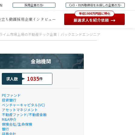
EN
採用企業の方
CxO・社外取締役をお探しの企業の方
年収1000万円超に特化
役立ち動画
採用企業インタビュー
→
厳選求人を紹介依頼
ライム市場上場の不動産テック企業｜バックエンドエンジニア(Webアプリ開発・運
金融機関
1035
求人数
件
PEファンド
投資銀行
ベンチャーキャピタル(VC)
アセットマネジメント
不動産ファンド/不動産金融
M&A仲介
保険会社/生命保険
銀行
証券会社