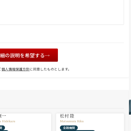
詳細の説明を希望する
て
個人情報保護方針
に同意したものとします。
豪一
松村 陸
a Hidekazu
Matsumura Riku
関
金融機関