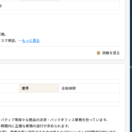
融
業務。
リスク検証。
⋯
もっと見る
詳細を見る
業界
金融機関
リバティブ等様々な商品の決済・バックオフィス業務を担っています。
ら時間内に正確な業務の遂行が求められます。
化等)、新商品等に対応するための様々なプロジェクトが同時並行的に立ち