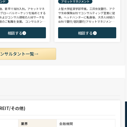
ァンド
アセットマネジメント
後、新卒で当社入社。アセットマネ
上智大学経済学部卒業。三井住友銀行、アク
/グローバルマーケッツを始めとする
サ生命保険会社でコンサルティング営業に従
およびコンサル領域の人材サーチを
事。ヘッドハンターに転身後、大手人材紹介
数のご転職を支援。 コンサルタント
会社で銀行/信託銀行/アセットマネジメント
PEファンド/投資銀行/不動産金融領
領域を担当し全社表彰歴あり。リテール部門
に、異業種からの転身を目指す未経
の営業職・企画職から運用部門の専門職まで
相談する
相談する
ポテンシャル層やさらなるキャリア
豊富な転職支援実績。日系/外資系、経験者/
うミドル～ハイクラス層をご支援。
未経験者を問わず幅広いポジションでご支援
可能。
コンサルタント一覧
EIT/その他)
業界
金融機関