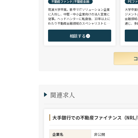
不動産ファンド/不動産金融
PEフ
筑波大学卒業。新卒でITソリューション企業
大学卒業
に入社し、中堅・中小企業向けの法人営業に
ジメント
従事。ヘッドハンターに転身後、10年以上に
金融領域
わたり不動産金融領域のスペシャリストとし
通じ、多
て、アクイジション/アセットマネジメント/
として、
財務/経理/IRなど、フロントからミドル・バ
域を中心
相談する
ックまで、幅広いポジションで100名以上の
験のハイ
ご支援実績を誇る。また、首都圏に加え、関
ップを狙
西・九州・北海道を始めとする地方都市を拠
点とする企業から外資系まで、100社を超え
るクライアント企業様とのリレーションを保
持。業界に精通した深い知見と広範なネット
ワークを活かし、候補者様の可能性を最大限
に引き出すマッチングをご支援可能。
関連求人
大手銀行での不動産ファイナンス（NRL/R
企業名
非公開