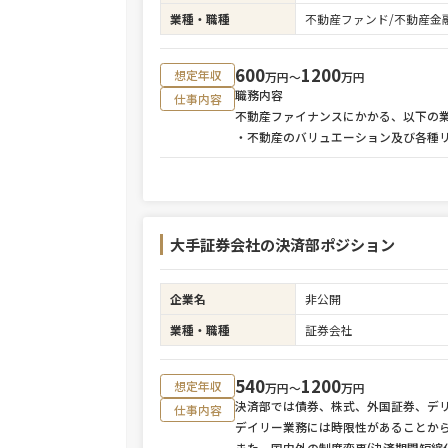
業種・職種
不動産ファンド/不動産金
600
1200
想定年収
万円〜
万円
職務内容
仕事内容
不動産ファイナンスにかかる、以下の
・不動産のバリュエーション及び各種
大手証券会社の決済部ポジション
企業名
非公開
業種・職種
証券会社
540
1200
想定年収
万円〜
万円
決済部では債券、株式、外国証券、デ
仕事内容
デイリー業務には時限性があることか
また、国内外の制度変更(決済期間短縮