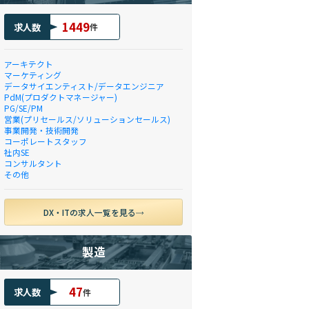
1449
求人数
件
アーキテクト
マーケティング
データサイエンティスト/データエンジニア
PdM(プロダクトマネージャー)
PG/SE/PM
営業(プリセールス/ソリューションセールス)
事業開発・技術開発
コーポレートスタッフ
社内SE
コンサルタント
その他
DX・ITの求人一覧を見る
製造
47
求人数
件