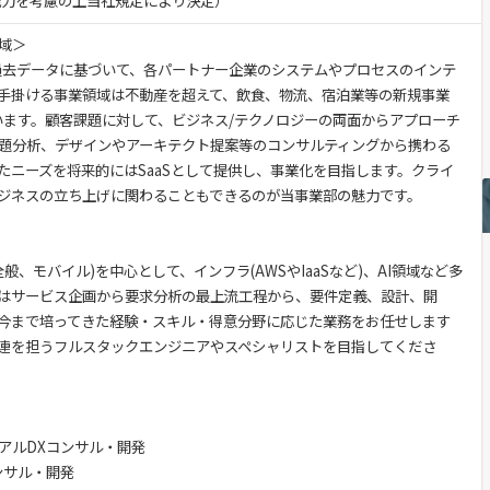
・能力を考慮の上当社規定により決定）
域＞
の過去データに基づいて、各パートナー企業のシステムやプロセスのインテ
手掛ける事業領域は不動産を超えて、飲食、物流、宿泊業等の新規事業
います。顧客課題に対して、ビジネス/テクノロジーの両面からアプローチ
題分析、デザインやアーキテクト提案等のコンサルティングから携わる
たニーズを将来的にはSaaSとして提供し、事業化を目指します。クライ
ジネスの立ち上げに関わることもできるのが当事業部の魅力です。
般、モバイル)を中心として、インフラ(AWSやIaaSなど)、AI領域など多
はサービス企画から要求分析の最上流工程から、要件定義、設計、開
今まで培ってきた経験・スキル・得意分野に応じた業務をお任せします
連を担うフルスタックエンジニアやスペシャリストを目指してくださ
アルDXコンサル・開発
ンサル・開発