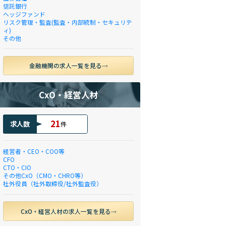
信託銀行
ヘッジファンド
リスク管理・監査(監査・内部統制・セキュリテ
ィ)
その他
金融機関の求人一覧を見る
CxO・経営人材
21
求人数
件
経営者・CEO・COO等
CFO
CTO・CIO
その他CxO（CMO・CHRO等）
社外役員（社外取締役/社外監査役）
CxO・経営人材の求人一覧を見る