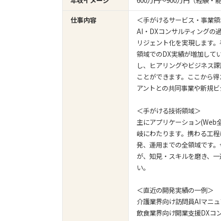
年収イメージ
600万円〜900万円（経験
仕事内容
＜手がけるサービス・事業領
AI・DXコンサルティング
リジェント化を実現します。
領域でのDX実績が増加して
し、ヒアリングやビジネス課
ことができます。ここから得
アントとの共同事業や新規ビ
＜手がける技術領域＞
主にアプリケーション(Web全
岐にわたります。携わる工程
発、運用までの全領域です。
が、知見・スキルを磨き、一
い。
＜直近の開発実績の一例＞
介護業界向け訪問員AIマニュ
飲食業界向け開業支援DXコ