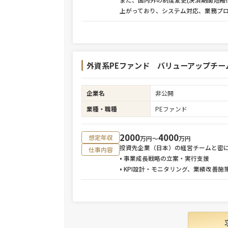
上がっており、システム対応、業務プ
外資系PEファンド バリューアップチー
企業名
非公開
業種・職種
PEファンド
2000
4000
想定年収
万円〜
万円
投資先企業（日本）の経営チームと密
仕事内容
• 事業成長戦略の立案・実行支援
• KPI設計・モニタリング、業績改善施