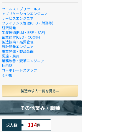
セールス・プリセールス
アプリケーションエンジニア
サービスエンジニア
ファイナンス管理(CFO・財務等)
研究開発
生産技術(PLM・ERP・SAP)
企業経営(CEO・COO等)
製造技術・品質管理
設計開発エンジニア
事業開発・製品企画
調達・購買
業務改善・変革エンジニア
社内SE
コーポレートスタッフ
その他
製造の求人一覧を見る
その他業界・職種
114
求人数
件