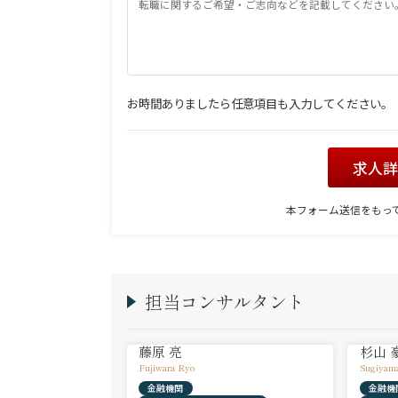
お時間ありましたら任意項目も入力してください。
求人
本フォーム送信をもっ
担当コンサルタント
藤原 亮
杉山 
Fujiwara Ryo
Sugiyam
金融機関
金融機