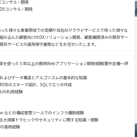
Xコンサル・開発
DXコンサル・開発
で培った様々な事業領域での実績や当社AIクラウドサービスで培った様々な
に組み込んだ顧客向けのDXソリューション開発、顧客展開済みの既存サー
既存サービスの運用保守業務などをお任せいたします。
等の言語を使った５年以上の商用Webアプリケーション開発経験(要件定義〜評
およびデータ構造とアルゴリズムの基本的な知識
RDBのスキーマ設計、SQLクエリの作成
等)の利用経験
ormation などの構成管理ツールでのインフラ構築経験
る大規模トラヒックやセキュリティに関する知識・経験
ンの運用経験