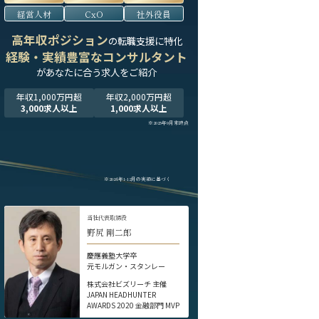
経営人材
CxO
社外役員
高年収ポジション
の転職支援に特化
経験・実績豊富なコンサルタント
が
あなたに合う求人をご紹介
年収1,000万円超
年収2,000万円超
3,000求人以上
1,000求人以上
※2025年9月末時点
※2024年1-12月の実績に基づく
当社代表取締役
野尻 剛二郎
慶應義塾大学卒
元モルガン・スタンレー
株式会社ビズリーチ 主催
JAPAN HEADHUNTER
AWARDS 2020 金融部門 MVP