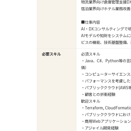
物流業界向け倉庫管理支援D
宿泊業界向けホテル業務改善
■仕事内容
AI・DXコンサルティング
AIモデルや知財をシステム
ビスの機能、技術基盤整備、
必要スキル
必須スキル
・Java、C#、Python
価）
・コンピューターサイエンス
・パフォーマンスを考慮した
・パブリッククラウド(AWS
・顧客との折衝経験
歓迎スキル
・Terraform, CloudF
・パブリッククラウドにおけ
・商用Webアプリケーショ
・アジャイル開発経験