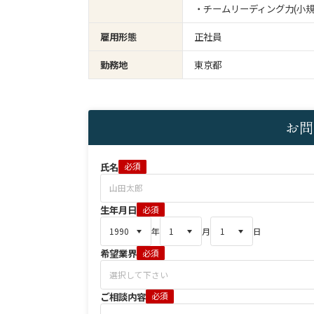
・チームリーディング力(小
雇用形態
正社員
勤務地
東京都
お問
氏名
必須
生年月日
必須
年
月
日
希望業界
必須
ご相談内容
必須