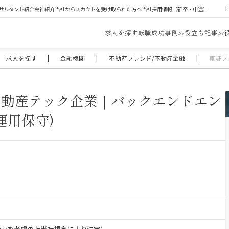
サルタント紹介
会社紹介
当社からスカウトを受け取られた方へ
当社採用情報（新卒・中途）
求人を探す
転職成功事例
お役立ち記事
お
求人を探す
|
金融機関
|
不動産ファンド/不動産金融
|
東証プ
不動産テック企業｜バックエンドエン
運用保守)
業