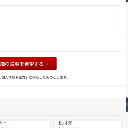
詳細の説明を希望する
て
個人情報保護方針
に同意したものとします。
豪一
松村 陸
a Hidekazu
Matsumura Riku