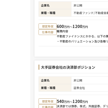
企業名
非公開
業種・職種
不動産ファンド/不動産金
600
1200
想定年収
万円〜
万円
職務内容
仕事内容
不動産ファイナンスにかかる、以下の
・不動産のバリュエーション及び各種
大手証券会社の決済部ポジション
企業名
非公開
業種・職種
証券会社
540
1200
想定年収
万円〜
万円
決済部では債券、株式、外国証券、デ
仕事内容