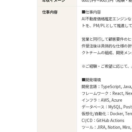
年収イメージ
600万円〜900万円（経験
仕事内容
■仕事内容
AI不動産価格推定エンジン
トを、PM/PLとして推進し
営業と同行して顧客要件のヒ
件受注後は具体的な仕様の折
クトチームの組成、開発メン
※ご経験・ご希望に応じて、
■開発環境
開発言語：TypeScript, Java,
フレームワーク：React, Next.js,
インフラ：AWS, Azure
データベース：MySQL, Postgr
仮想化/自動化：Docker, Terraf
CI/CD：GitHub Actions
ツール：JIRA, Notion, Miro, 