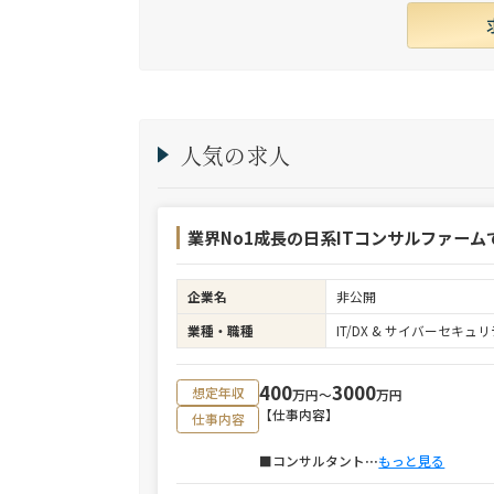
人気の求人
業界No1成長の日系ITコンサルファーム
企業名
非公開
業種・職種
IT/DX & サイバーセキ
400
3000
想定年収
万円〜
万円
【仕事内容】
仕事内容
■コンサルタント
⋯
もっと見る