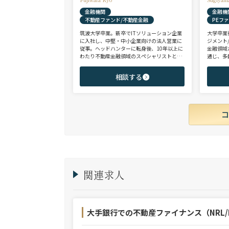
金融機関
金融機
不動産ファンド/不動産金融
PEフ
筑波大学卒業。新卒でITソリューション企業
大学卒業
に入社し、中堅・中小企業向けの法人営業に
ジメント
従事。ヘッドハンターに転身後、10年以上に
金融領域
わたり不動産金融領域のスペシャリストとし
通じ、多
て、アクイジション/アセットマネジメント/
として、
財務/経理/IRなど、フロントからミドル・バ
域を中心
相談する
ックまで、幅広いポジションで100名以上の
験のハイ
ご支援実績を誇る。また、首都圏に加え、関
ップを狙
西・九州・北海道を始めとする地方都市を拠
点とする企業から外資系まで、100社を超え
るクライアント企業様とのリレーションを保
持。業界に精通した深い知見と広範なネット
ワークを活かし、候補者様の可能性を最大限
に引き出すマッチングをご支援可能。
関連求人
大手銀行での不動産ファイナンス（NRL/R