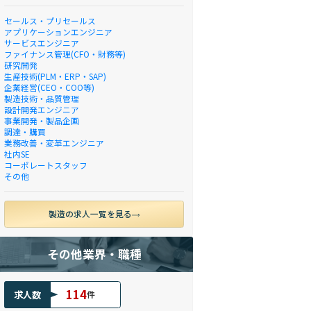
セールス・プリセールス
アプリケーションエンジニア
サービスエンジニア
ファイナンス管理(CFO・財務等)
研究開発
生産技術(PLM・ERP・SAP)
企業経営(CEO・COO等)
製造技術・品質管理
設計開発エンジニア
事業開発・製品企画
調達・購買
業務改善・変革エンジニア
社内SE
コーポレートスタッフ
その他
製造の求人一覧を見る
その他業界・職種
114
求人数
件