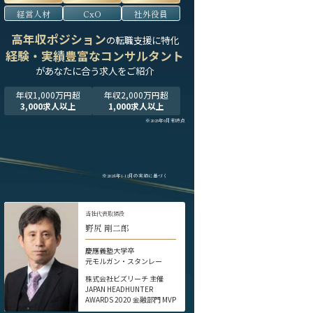
経営人材
CxO
社外役員
高年収ポジション
の転職支援に特化
経験・実績豊富なコンサルタント
が
あなたに合う求人をご紹介
年収1,000万円超
年収2,000万円超
3,000求人以上
1,000求人以上
※2025年9月末時点
※2024年1-12月の実績に基づく
当社代表取締役
野尻 剛二郎
慶應義塾大学卒
元モルガン・スタンレー
株式会社ビズリーチ 主催
JAPAN HEADHUNTER
AWARDS 2020 金融部門 MVP