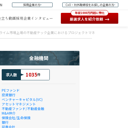
EN
採用企業の方
CxO・社外取締役をお探しの企業の方
年収1000万円超に特化
役立ち動画
採用企業インタビュー
→
厳選求人を紹介依頼
ライム市場上場の不動産テック企業におけるプロジェクトマネージャー （不動産領
金融機関
1035
求人数
件
PEファンド
投資銀行
ベンチャーキャピタル(VC)
アセットマネジメント
不動産ファンド/不動産金融
M&A仲介
保険会社/生命保険
銀行
証券会社