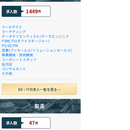
1449
求人数
件
アーキテクト
マーケティング
データサイエンティスト/データエンジニア
PdM(プロダクトマネージャー)
PG/SE/PM
営業(プリセールス/ソリューションセールス)
事業開発・技術開発
コーポレートスタッフ
社内SE
コンサルタント
その他
DX・ITの求人一覧を見る
製造
47
求人数
件