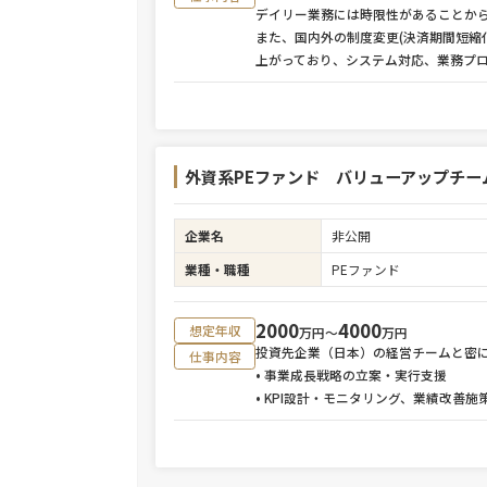
デイリー業務には時限性があることか
また、国内外の制度変更(決済期間短縮
上がっており、システム対応、業務プ
外資系PEファンド バリューアップチー
企業名
非公開
業種・職種
PEファンド
2000
4000
想定年収
万円〜
万円
投資先企業（日本）の経営チームと密
仕事内容
• 事業成長戦略の立案・実行支援
• KPI設計・モニタリング、業績改善施