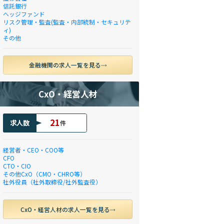
信託銀行
ヘッジファンド
リスク管理・監査(監査・内部統制・セキュリテ
ィ)
その他
金融機関の求人一覧を見る
CxO・経営人材
21
求人数
件
経営者・CEO・COO等
CFO
CTO・CIO
その他CxO（CMO・CHRO等）
社外役員（社外取締役/社外監査役）
CxO・経営人材の求人一覧を見る