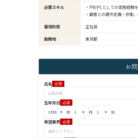
必要スキル
・PM/PLとしての実務経験
・顧客との要件定義・折衝、
雇用形態
正社員
勤務地
東京都
お問
氏名
必須
生年月日
必須
年
月
日
希望業界
必須