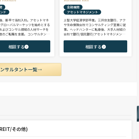
関
金融機関
ァンド
アセットマネジメント
後、新卒で当社入社。アセットマネ
上智大学経済学部卒業。三井住友銀行、アク
/グローバルマーケッツを始めとする
サ生命保険会社でコンサルティング営業に従
およびコンサル領域の人材サーチを
事。ヘッドハンターに転身後、大手人材紹介
数のご転職を支援。 コンサルタント
会社で銀行/信託銀行/アセットマネジメント
PEファンド/投資銀行/不動産金融領
領域を担当し全社表彰歴あり。リテール部門
に、異業種からの転身を目指す未経
の営業職・企画職から運用部門の専門職まで
相談する
相談する
ポテンシャル層やさらなるキャリア
豊富な転職支援実績。日系/外資系、経験者/
うミドル～ハイクラス層をご支援。
未経験者を問わず幅広いポジションでご支援
可能。
コンサルタント一覧
EIT/その他)