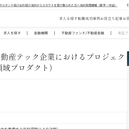
サルタント紹介
会社紹介
当社からスカウトを受け取られた方へ
当社採用情報（新卒・中途）
求人を探す
転職成功事例
お役立ち記事
お
求人を探す
|
金融機関
|
不動産ファンド/不動産金融
|
東証プ
不動産テック企業におけるプロジェク
領域プロダクト）
業