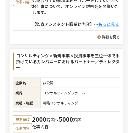
公認会計士の事務業務をサポートしていただく
仕事内容
お仕事について、オンライン説明会を開催いた
します。
【監査アシスタント職業務内容】
⋯
もっと見る
詳細を見る
コンサルティング×新規事業×投資事業を三位一体で手
掛けているカンパニーにおけるパートナー／ディレクタ
ー
企業名
非公開
業界
コンサルティングファーム
業種・職種
戦略コンサルティング
2000
5000
万円〜
万円
想定年収
仕事内容
仕事内容