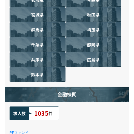
宮城県
秋田県
群馬県
埼玉県
千葉県
静岡県
兵庫県
広島県
熊本県
金融機関
1035
求人数
件
PEファンド