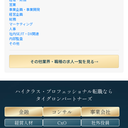
営業
事業企画・事業開発
経営企画
総務
マーケティング
人事
社内SE/IT・DX関連
内部監査
その他
その他業界・職種の求人一覧を見る
ハイクラス・プロフェッショナル転職なら
タイグロンパートナーズ
金融
コンサル
事業会社
経営人材
CxO
社外役員