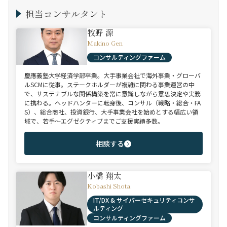
担当コンサルタント
牧野 源
Makino Gen
コンサルティングファーム
慶應義塾大学経済学部卒業。大手事業会社で海外事業・グローバ
ルSCMに従事。ステークホルダーが複雑に関わる事業運営の中
で、サステナブルな関係構築を常に意識しながら意思決定や実務
に携わる。ヘッドハンターに転身後、コンサル（戦略・総合・FA
S）、総合商社、投資銀行、大手事業会社を始めとする幅広い領
域で、若手～エグゼクティブまでご支援実績多数。
相談する
小橋 翔太
Kobashi Shota
IT/DX & サイバーセキュリティコンサ
ルティング
コンサルティングファーム