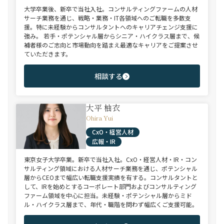
大学卒業後、新卒で当社入社。コンサルティングファームの人材
サーチ業務を通じ、戦略・業務・IT各領域へのご転職を多数支
援。特に未経験からコンサルタントへのキャリアチェンジ支援に
強み。 若手・ポテンシャル層からシニア・ハイクラス層まで、候
補者様のご志向と市場動向を踏まえ最適なキャリアをご提案させ
ていただきます。
相談する
大平 柚衣
Ohira Yui
CxO・経営人材
広報・IR
東京女子大学卒業。新卒で当社入社。CxO・経営人材・IR・コン
サルティング領域における人材サーチ業務を通じ、ポテンシャル
層からCEOまで幅広い転職支援実績を有する。コンサルタントと
して、IRを始めとするコーポレート部門およびコンサルティング
ファーム領域を中心に担当。未経験・ポテンシャル層からミド
ル・ハイクラス層まで、年代・職階を問わず幅広くご支援可能。