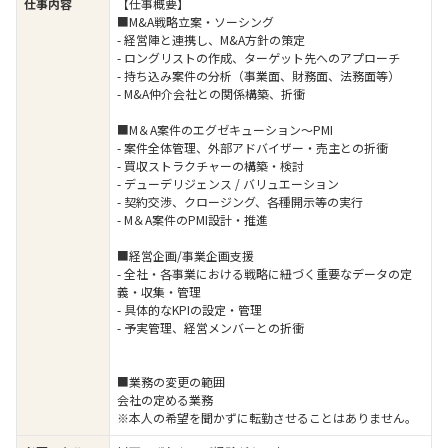
仕事内容
【仕事概要】
■M&A戦略立案・ソーシング
- 経営陣と連携し、M&A方針の策定
- ロングリストの作成、ターゲット先へのアプローチ
- 持ち込み案件の分析（事業面、財務面、法務面等）
- M&A仲介会社との関係構築、折衝
■M＆A案件のエグゼキューション〜PMI
- 案件全体管理、外部アドバイザー・売主との折衝
- 買収ストラクチャーの構築・検討
- デューデリジェンス / バリュエーション
- 契約交渉、クロージング、各種開示等の実行
- M＆A案件のPMI設計・推進
■経営企画/事業企画支援
- 全社・各事業における戦略に紐づく重要なデータの定
義・収集・管理
- 具体的なKPIの設定・管理
- 予実管理、経営メンバーとの折衝
■業務の変更の範囲
会社の定める業務
※本人の希望を聞かずに転勤させることはありません。