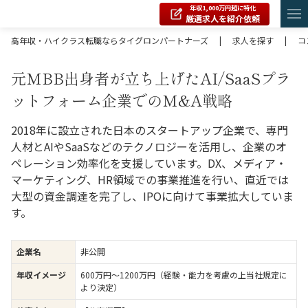
年収1,000万円超に特化
厳選求人を紹介依頼
高年収・ハイクラス転職ならタイグロンパートナーズ
|
求人を探す
|
コ
元MBB出身者が立ち上げたAI/SaaSプラ
ットフォーム企業でのM&A戦略
2018年に設立された日本のスタートアップ企業で、専門
人材とAIやSaaSなどのテクノロジーを活用し、企業のオ
ペレーション効率化を支援しています。DX、メディア・
マーケティング、HR領域での事業推進を行い、直近では
大型の資金調達を完了し、IPOに向けて事業拡大していま
す。
企業名
非公開
年収イメージ
600万円〜1200万円（経験・能力を考慮の上当社規定に
より決定）