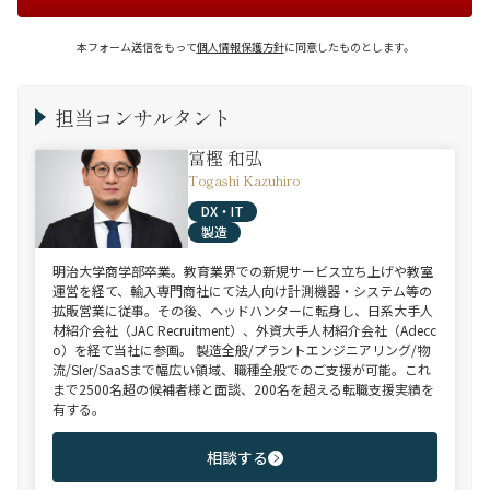
本フォーム送信をもって
個人情報保護方針
に同意したものとします。
担当コンサルタント
富樫 和弘
Togashi Kazuhiro
DX・IT
製造
明治大学商学部卒業。教育業界での新規サービス立ち上げや教室
運営を経て、輸入専門商社にて法人向け計測機器・システム等の
拡販営業に従事。その後、ヘッドハンターに転身し、日系大手人
材紹介会社（JAC Recruitment）、外資大手人材紹介会社（Adecc
o）を経て当社に参画。 製造全般/プラントエンジニアリング/物
流/SIer/SaaSまで幅広い領域、職種全般でのご支援が可能。これ
まで2500名超の候補者様と面談、200名を超える転職支援実績を
有する。
相談する