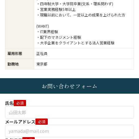
・四年制大学・大学院卒業(文系・理系問わず)
・営業実務経験5年以上
・現職以前において、一定以上の成果を上げられた方
(WANT)
・IT業界経験
・配下のマネジメント経験
・大手企業をクライアントとする法人営業経験
雇用形態
正社員
勤務地
東京都
お問い合わせフォーム
氏名
必須
メールアドレス
必須