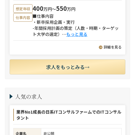
400
550
万円〜
万円
想定年収
■仕事内容
仕事内容
・新卒採用企画・実行
-年間採用計画の策定（人数・時期・ターゲッ
ト大学の選定）
⋯
もっと見る
詳細を見る
求人をもっとみる
人気の求人
業界No1成長の日系ITコンサルファームでのITコンサル
タント
企業名
非公開