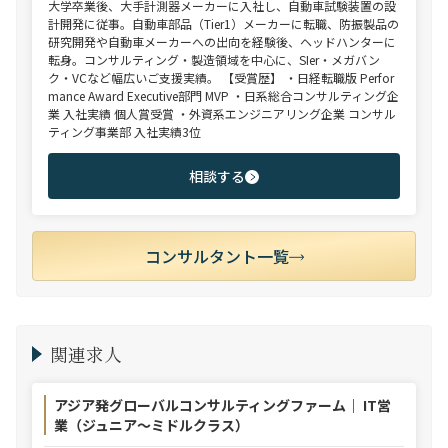
大学卒業後、大手計測器メーカーに入社し、自動車試験装置の設
計開発に従事。自動車部品（Tier1）メーカーに転職、防振製品の
研究開発や自動車メーカーへの出向を経験後、ヘッドハンターに
転身。コンサルティング・製造領域を中心に、SIer・メガバン
ク・VCなど幅広いご支援実績。 【受賞歴】 ・日経転職版 Perfor
mance Award Executive部門 MVP ・日系総合コンサルティング企
業 入社実績 個人賞受賞 ・外資系エンジニアリング企業 コンサル
ティング事業部 入社実績3位
相談する
コンサルタント一覧
関連求人
アジア発グローバルコンサルティングファーム｜ IT営
業（ジュニア～ミドルクラス）