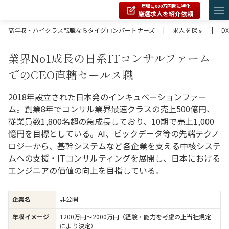
年収1,000万円超に特化
厳選求人を紹介依頼
高年収・ハイクラス転職ならタイグロンパートナーズ
|
求人を探す
|
DX
業界No1成長の日系ITコンサルファーム
でのCEO直轄セールス職
2018年設立された⽇本発のインキュベーションファー
ム。創業8年でコンサル業界最速クラスの売上500億円、
従業員数1,800名超の急成長しており、10期で売上1,000
憶円を目標としている。AI、ビックデータ等の先端テクノ
ロジーから、基幹システムなど各企業を支える中核システ
ムへの支援・ITコンサルティングを展開し、⽇本における
エンジニアの価値の向上を目指している。
企業名
非公開
年収イメージ
1200万円〜2000万円（経験・能力を考慮の上当社規定
により決定）