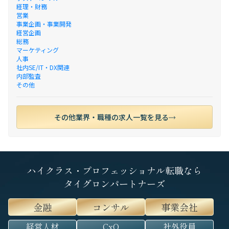
経理・財務
営業
事業企画・事業開発
経営企画
総務
マーケティング
人事
社内SE/IT・DX関連
内部監査
その他
その他業界・職種の求人一覧を見る
ハイクラス・プロフェッショナル転職なら
タイグロンパートナーズ
金融
コンサル
事業会社
経営人材
CxO
社外役員