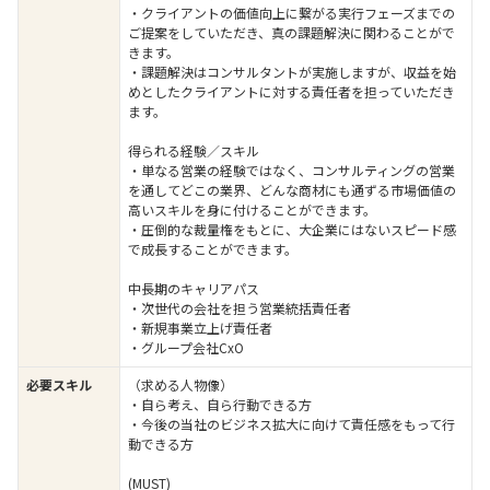
・クライアントの価値向上に繋がる実行フェーズまでの
ご提案をしていただき、真の課題解決に関わることがで
きます。
・課題解決はコンサルタントが実施しますが、収益を始
めとしたクライアントに対する責任者を担っていただき
ます。
得られる経験／スキル
・単なる営業の経験ではなく、コンサルティングの営業
を通してどこの業界、どんな商材にも通ずる市場価値の
高いスキルを身に付けることができます。
・圧倒的な裁量権をもとに、大企業にはないスピード感
で成長することができます。
中長期のキャリアパス
・次世代の会社を担う営業統括責任者
・新規事業立上げ責任者
・グループ会社CxO
必要スキル
（求める人物像）
・自ら考え、自ら行動できる方
・今後の当社のビジネス拡大に向けて責任感をもって行
動できる方
(MUST)