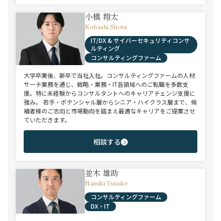
小橋 翔太
Kobashi Shota
IT/DX & サイバーセキュリティコンサ
ルティング
コンサルティングファーム
大学卒業後、新卒で当社入社。コンサルティングファームの人材
サーチ業務を通じ、戦略・業務・IT各領域へのご転職を多数支
援。特に未経験からコンサルタントへのキャリアチェンジ支援に
強み。 若手・ポテンシャル層からシニア・ハイクラス層まで、候
補者様のご志向と市場動向を踏まえ最適なキャリアをご提案させ
ていただきます。
相談する
並木 雄助
Namiki Yusuke
コンサルティングファーム
DX・IT