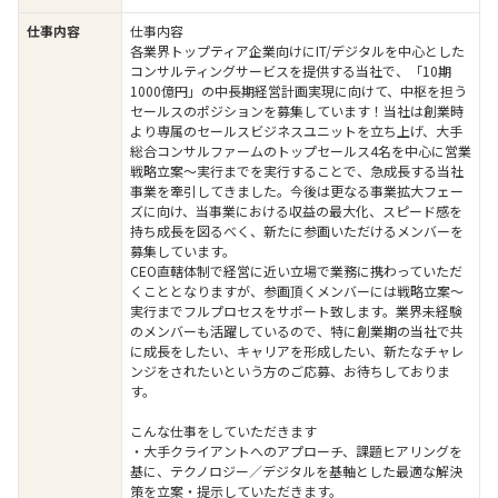
仕事内容
仕事内容
各業界トップティア企業向けにIT/デジタルを中心とした
コンサルティングサービスを提供する当社で、「10期
1000億円」の中長期経営計画実現に向けて、中枢を担う
セールスのポジションを募集しています！当社は創業時
より専属のセールスビジネスユニットを立ち上げ、大手
総合コンサルファームのトップセールス4名を中心に営業
戦略立案～実行までを実行することで、急成長する当社
事業を牽引してきました。今後は更なる事業拡大フェー
ズに向け、当事業における収益の最大化、スピード感を
持ち成長を図るべく、新たに参画いただけるメンバーを
募集しています。
CEO直轄体制で経営に近い立場で業務に携わっていただ
くこととなりますが、参画頂くメンバーには戦略立案～
実行までフルプロセスをサポート致します。業界未経験
のメンバーも活躍しているので、特に創業期の当社で共
に成長をしたい、キャリアを形成したい、新たなチャレ
ンジをされたいという方のご応募、お待ちしておりま
す。
こんな仕事をしていただきます
・大手クライアントへのアプローチ、課題ヒアリングを
基に、テクノロジー／デジタルを基軸とした最適な解決
策を立案・提示していただきます。