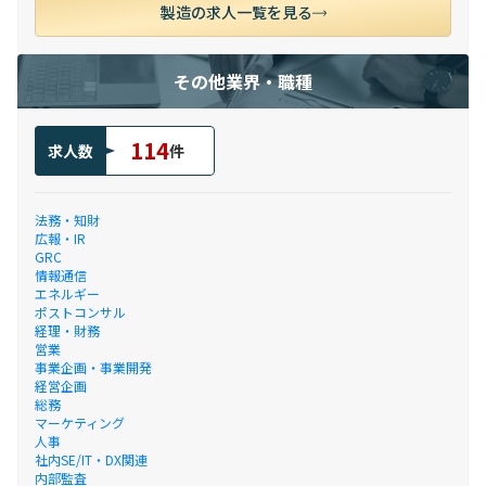
製造の求人一覧を見る
その他業界・職種
114
求人数
件
法務・知財
広報・IR
GRC
情報通信
エネルギー
ポストコンサル
経理・財務
営業
事業企画・事業開発
経営企画
総務
マーケティング
人事
社内SE/IT・DX関連
内部監査