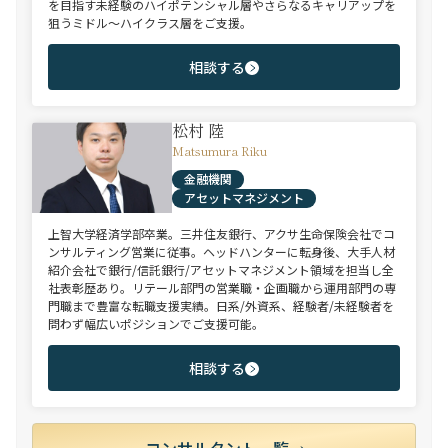
を目指す未経験のハイポテンシャル層やさらなるキャリアップを
狙うミドル～ハイクラス層をご支援。
相談する
松村 陸
Matsumura Riku
金融機関
アセットマネジメント
上智大学経済学部卒業。三井住友銀行、アクサ生命保険会社でコ
ンサルティング営業に従事。ヘッドハンターに転身後、大手人材
紹介会社で銀行/信託銀行/アセットマネジメント領域を担当し全
社表彰歴あり。リテール部門の営業職・企画職から運用部門の専
門職まで豊富な転職支援実績。日系/外資系、経験者/未経験者を
問わず幅広いポジションでご支援可能。
相談する