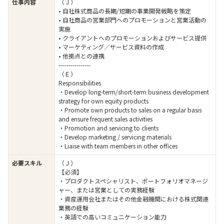
仕事内容
（Ｊ）
• 自社株式商品の長期/短期の事業開発戦略を策定
• 自社商品の営業部門へのプロモーションと営業活動の
実施
• クライアントへのプロモーションおよびサービス提供
• マーケティング／サービス資料の作成
• 他拠点との連携
----------------
（Ｅ）
Responsibilities
・Develop long-term/short-term business development
strategy for own equity products
・Promote own products to sales on a regular basis
and ensure frequent sales activities
・Promotion and servicing to clients
・Develop marketing / servicing materials
・Liaise with team members in other offices
必要スキル
（Ｊ）
【必須】
・プロダクトスペシャリスト、ポートフォリオマネージ
ャー、または営業としての実務経験
・資産運用会社またはその他金融機関における株式関連
業務の経験
・英語での高いコミュニケーション能力