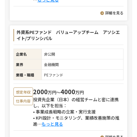
詳細を見る
外資系PEファンド バリューアップチーム アソシエ
イト/プリンシパル
企業名
非公開
業界
金融機関
業種・職種
PEファンド
2000
4000
万円〜
万円
想定年収
投資先企業（日本）の経営チームと密に連携
仕事内容
し、以下を担当：
• 事業成長戦略の立案・実行支援
• KPI設計・モニタリング、業績改善施策の推
進
⋯
もっと見る
詳細を見る