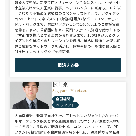
筑波大学卒業。新卒でITソリューション企業に入社し、中堅・中
小企業向けの法人営業に従事。ヘッドハンターに転身後、10年以
上にわたり不動産金融領域のスペシャリストとして、アクイジシ
ョン/アセットマネジメント/財務/経理/IRなど、フロントからミ
ドル・バックまで、幅広いポジションで100名以上のご支援実績
を誇る。また、首都圏に加え、関西・九州・北海道を始めとする
地方都市を拠点とする企業から外資系まで、100社を超えるクラ
イアント企業様とのリレーションを保持。業界に精通した深い知
見と広範なネットワークを活かし、候補者様の可能性を最大限に
引き出すマッチングをご支援可能。
相談する
杉山 豪一
Sugiyama Hidekazu
金融機関
PEファンド
大学卒業後、新卒で当社入社。アセットマネジメント/グローバ
ルマーケッツを始めとする金融領域およびコンサル領域の人材サ
ーチを通じ、多数のご転職を支援。 コンサルタントとして、PE
ファンド/投資銀行/不動産金融領域を中心に、異業種からの転身