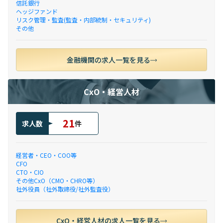
信託銀行
ヘッジファンド
リスク管理・監査(監査・内部統制・セキュリティ)
その他
金融機関の求人一覧を見る
CxO・経営人材
21
求人数
件
経営者・CEO・COO等
CFO
CTO・CIO
その他CxO（CMO・CHRO等）
社外役員（社外取締役/社外監査役）
CxO・経営人材の求人一覧を見る