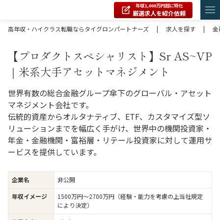
年収1,000万円超に特化
厳選求人を紹介依頼
高年収・ハイクラス転職ならタイグロンパートナーズ
|
求人を探す
|
金
【プロダクトスペシャリスト】Sr AS~VP
｜米系大手アセットマネジメント
世界有数の総合金融グループ傘下のグローバル・アセット
マネジメント会社です。
伝統的資産からオルタナティブ、ETF、カスタマイズ型ソ
リューションまでを幅広く手がけ、世界中の機関投資家・
年金・金融機関・富裕層・リテール投資家に対して運用サ
ービスを提供しています。
企業名
非公開
年収イメージ
1500万円〜2700万円（経験・能力を考慮の上当社規定
により決定）