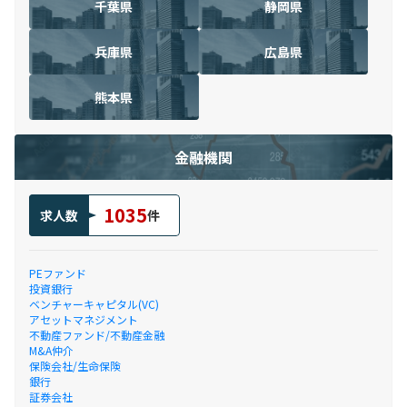
千葉県
静岡県
兵庫県
広島県
熊本県
金融機関
1035
求人数
件
PEファンド
投資銀行
ベンチャーキャピタル(VC)
アセットマネジメント
不動産ファンド/不動産金融
M&A仲介
保険会社/生命保険
銀行
証券会社