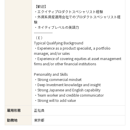
【歓迎】
・エクイティプロダクトスペシャリスト経験
・外資系資産運用会社でのプロダクトスペシャリスト経
験
・ネイティブレベルの英語力
----------------
（Ｅ）
Typical Qualifying Background
・Experience as a product specialist, a portfolio
manager, and/or sales
・Experience of covering equities at asset management
firms and/or other financial institutions
Personality and Skills
・Strong commercial mindset
・Deep Investment knowledge and insight
・Strong Japanese and English capability
・Team worker and credible communicator
・Strong will to add value
雇用形態
正社員
勤務地
東京都