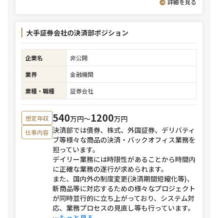
詳細を見る
大手証券会社の決済部ポジション
企業名
非公開
業界
金融機関
業種・職種
証券会社
540
1200
万円〜
万円
想定年収
決済部では債券、株式、外国証券、デリバティ
仕事内容
ブ等様々な商品の決済・バックオフィス業務を
担っています。
デイリー業務には時限性があることから時間内
に正確な業務の遂行が求められます。
また、国内外の制度変更(決済期間短縮化等)、
新商品等に対応するための様々なプロジェクト
が同時並行的に立ち上がっており、システム対
応、業務プロセスの見直し等も行っています。
⋯
もっと見る