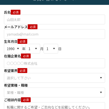
氏名
必須
メールアドレス
必須
生年月日
必須
年
月
日
在籍企業名
必須
希望業界
必須
希望業種・職種
ご相談内容
必須