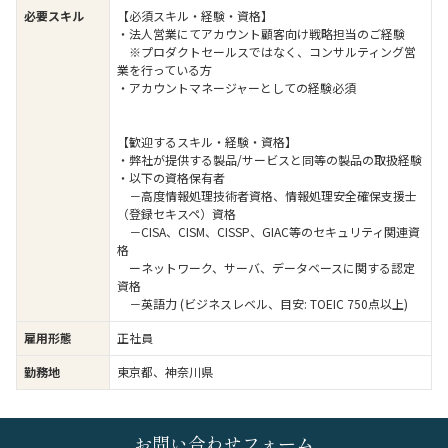
必要スキル
【必須スキル・経験・資格】
・法人営業にてアカウント顧客向け戦略担当のご経験
※プロダクトセールスではなく、コンサルティング営
業を行っている方
・アカウントマネージャーとしての経験必須
【歓迎するスキル・経験・資格】
・弊社が提供する製品/サービスと同等の製品の取扱経験
・以下の資格保有者
－高度情報処理技術者資格、情報処理安全確保支援士
（登録セキスペ）資格
－CISA、CISM、CISSP、GIAC等のセキュリティ関連資
格
ーネットワーク、サーバ、データベースに関する認定
資格
－英語力 (ビジネスレベル、目安: TOEIC 750点以上)
雇用形態
正社員
勤務地
東京都、神奈川県
お問い合わせフォーム