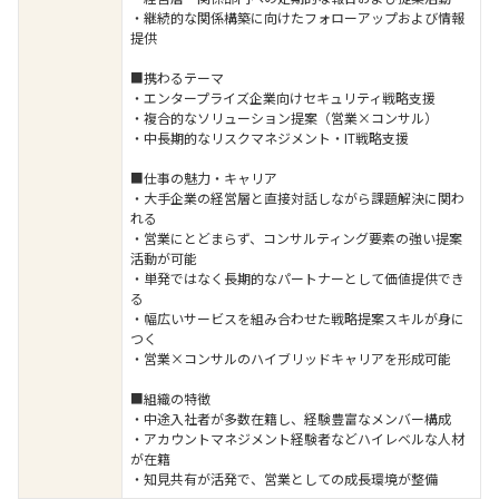
・継続的な関係構築に向けたフォローアップおよび情報
提供
■携わるテーマ
・エンタープライズ企業向けセキュリティ戦略支援
・複合的なソリューション提案（営業×コンサル）
・中長期的なリスクマネジメント・IT戦略支援
■仕事の魅力・キャリア
・大手企業の経営層と直接対話しながら課題解決に関わ
れる
・営業にとどまらず、コンサルティング要素の強い提案
活動が可能
・単発ではなく長期的なパートナーとして価値提供でき
る
・幅広いサービスを組み合わせた戦略提案スキルが身に
つく
・営業×コンサルのハイブリッドキャリアを形成可能
■組織の特徴
・中途入社者が多数在籍し、経験豊富なメンバー構成
・アカウントマネジメント経験者などハイレベルな人材
が在籍
・知見共有が活発で、営業としての成長環境が整備