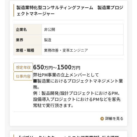
製造業特化型コンサルティングファーム 製造業プロジ
ェクトマネージャー
企業名
非公開
業界
製造
業種・職種
業務改善・変革エンジニア
650
1500
万円〜
万円
想定年収
弊社PM事業の立上メンバーとして
仕事内容
■製造業におけるプロジェクトマネジメント業
務。
例：製品開発/設計プロジェクトにおけるPM、
設備導入プロジェクトにおけるPMなどを客先
常駐で実行頂きます。
詳細を見る