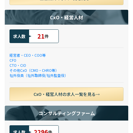
CxO・経営人材
21
求人数
件
経営者・CEO・COO等
CFO
CTO・CIO
その他CxO（CMO・CHRO等）
社外役員（社外取締役/社外監査役）
CxO・経営人材の求人一覧を見る
コンサルティングファーム
2296
求人数
件