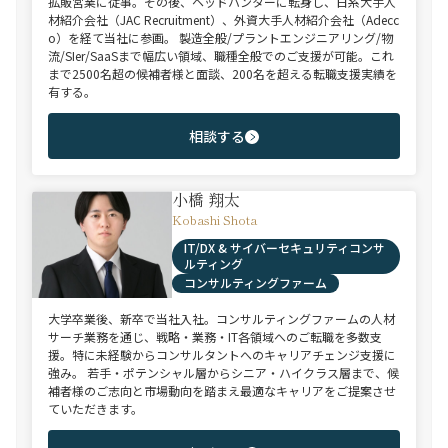
拡販営業に従事。その後、ヘッドハンターに転身し、日系大手人
材紹介会社（JAC Recruitment）、外資大手人材紹介会社（Adecc
o）を経て当社に参画。 製造全般/プラントエンジニアリング/物
流/SIer/SaaSまで幅広い領域、職種全般でのご支援が可能。これ
まで2500名超の候補者様と面談、200名を超える転職支援実績を
有する。
相談する
小橋 翔太
Kobashi Shota
IT/DX & サイバーセキュリティコンサ
ルティング
コンサルティングファーム
大学卒業後、新卒で当社入社。コンサルティングファームの人材
サーチ業務を通じ、戦略・業務・IT各領域へのご転職を多数支
援。特に未経験からコンサルタントへのキャリアチェンジ支援に
強み。 若手・ポテンシャル層からシニア・ハイクラス層まで、候
補者様のご志向と市場動向を踏まえ最適なキャリアをご提案させ
ていただきます。