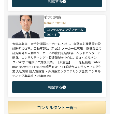
相談する
並木 雄助
Namiki Yusuke
コンサルティングファーム
DX・IT
大学卒業後、大手計測器メーカーに入社し、自動車試験装置の設
計開発に従事。自動車部品（Tier1）メーカーに転職、防振製品の
研究開発や自動車メーカーへの出向を経験後、ヘッドハンターに
転身。コンサルティング・製造領域を中心に、SIer・メガバン
ク・VCなど幅広いご支援実績。 【受賞歴】 ・日経転職版 Perfor
mance Award Executive部門 MVP ・日系総合コンサルティング企
業 入社実績 個人賞受賞 ・外資系エンジニアリング企業 コンサル
ティング事業部 入社実績3位
相談する
コンサルタント一覧