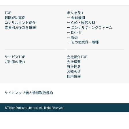
TOP
求人を探す
転職成功事例
ー 金融機関
コンサルタント紹介
ー CxO・経営人材
業界別お役立ち情報
ー コンサルティングファーム
ー DX・IT
ー 製造
ー その他業界・職種
サービスTOP
会社紹介TOP
ご利用の流れ
会社概要
当社理念
お知らせ
採用情報
サイトマップ
個人情報取扱規約
©︎Tiglon Partners Limited. All. Right Reserved.