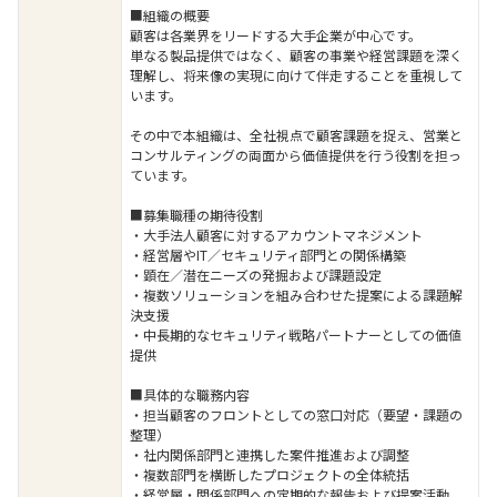
■組織の概要
顧客は各業界をリードする大手企業が中心です。
単なる製品提供ではなく、顧客の事業や経営課題を深く
理解し、将来像の実現に向けて伴走することを重視して
います。
その中で本組織は、全社視点で顧客課題を捉え、営業と
コンサルティングの両面から価値提供を行う役割を担っ
ています。
■募集職種の期待役割
・大手法人顧客に対するアカウントマネジメント
・経営層やIT／セキュリティ部門との関係構築
・顕在／潜在ニーズの発掘および課題設定
・複数ソリューションを組み合わせた提案による課題解
決支援
・中長期的なセキュリティ戦略パートナーとしての価値
提供
■具体的な職務内容
・担当顧客のフロントとしての窓口対応（要望・課題の
整理）
・社内関係部門と連携した案件推進および調整
・複数部門を横断したプロジェクトの全体統括
・経営層・関係部門への定期的な報告および提案活動