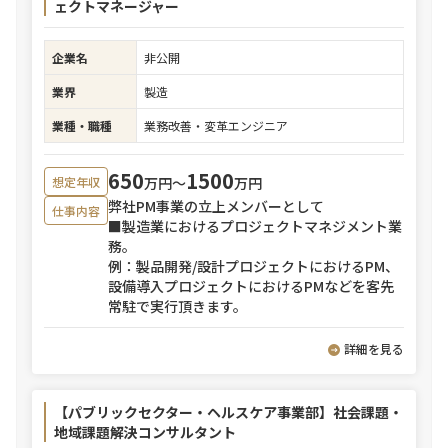
ェクトマネージャー
企業名
非公開
業界
製造
業種・職種
業務改善・変革エンジニア
650
1500
万円〜
万円
想定年収
弊社PM事業の立上メンバーとして
仕事内容
■製造業におけるプロジェクトマネジメント業
務。
例：製品開発/設計プロジェクトにおけるPM、
設備導入プロジェクトにおけるPMなどを客先
常駐で実行頂きます。
詳細を見る
【パブリックセクター・ヘルスケア事業部】社会課題・
地域課題解決コンサルタント