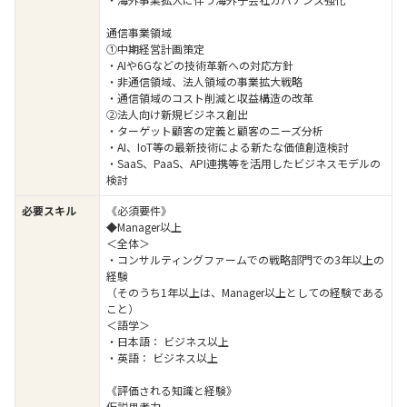
通信事業領域
①中期経営計画策定
・AIや6Gなどの技術革新への対応方針
・非通信領域、法人領域の事業拡大戦略
・通信領域のコスト削減と収益構造の改革
②法人向け新規ビジネス創出
・ターゲット顧客の定義と顧客のニーズ分析
・AI、IoT等の最新技術による新たな価値創造検討
・SaaS、PaaS、API連携等を活用したビジネスモデルの
検討
必要スキル
《必須要件》
◆Manager以上
＜全体＞
・コンサルティングファームでの戦略部門での3年以上の
経験
（そのうち1年以上は、Manager以上としての経験である
こと）
＜語学＞
・日本語： ビジネス以上
・英語： ビジネス以上
《評価される知識と経験》
仮説思考力