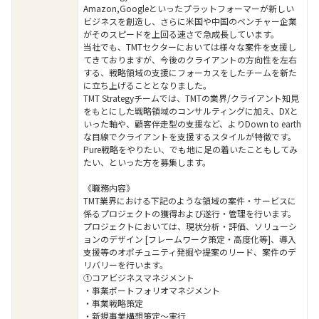
Amazon,Googleといったプラットフォーマーが新しい
ビジネスを創造し、さらに米国や中国のベンチャー企業
がそのスピードを上回る速さで急成長しています。
当社でも、TMTセクターにおいては様々な案件を支援し
てきておりますが、今後のクライアントの方向性を左右
する、戦略領域の支援にフォーカスをしたチームを新た
に立ち上げることとなりました。
TMT Strategyチームでは、TMTの業界/クライアント知見
をもとにした戦略領域のコンサルティングに加え、DXと
いった軸や、顧客伴走型の支援など、よりDown to earth
な目線でクライアントを支援するスタイルが特徴です。
Pure戦略をやりたい、でも地に足の着いたこともしてみ
たい、といった方を募集します。
《職務内容》
TMT業界における下記のような領域の案件・サービスに
係るプロジェクトの獲得および遂行・管理を行います。
プロジェクトにおいては、現状分析・評価、ソリューシ
ョンのデザイン [フレームワーク策定・高度化等]、導入
支援等のオポチュニティ発掘や提案のリード、案件のデ
リバリーを行います。
①コアビジネスマネジメント
・事業ポートフォリオマネジメント
・事業戦略策定
・新規事業構想策定～実行