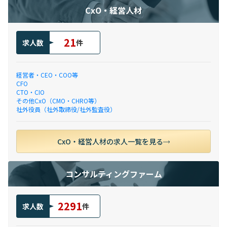
CxO・経営人材
21
求人数
件
経営者・CEO・COO等
CFO
CTO・CIO
その他CxO（CMO・CHRO等）
社外役員（社外取締役/社外監査役）
CxO・経営人材の求人一覧を見る
コンサルティングファーム
2291
求人数
件