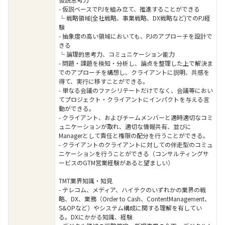
- 仮説ベースでPJを組み立て、推進することができる
└ 戦略領域(全社戦略、事業戦略、DX戦略など)でのPJ経
験
- 抽象度の高い領域においても、PJのアプローチを設計で
きる
└ 論理的思考力、コミュニケーション能力
- 問題・課題を検知・分析し、論点を整理した上で解決ま
でのアプローチを構想し、クライアントに説明、共感を
得て、実行に移すことができる。
- 単なる会議のファシリテートだけでなく、会議等におい
てプロジェクト・クライアントにインパクトを与える言
動ができる。
- クライアント、およびチームメンバーと適時適切なコミ
ュニケーションが取れ、適切な情報共有、並びに
Managerとして責任と権限の配分を行うことができる。
- クライアントのクライアントに対しての伴走型のコミュ
ニケーションを行うことができる（コンサルティングサ
ービスのGTM営業経験があると望ましい）
TMT業界知識・知見
- テレコム、メディア、ハイテクのいずれかの業界の戦
略、DX、業務（Order to Cash、ContentManagement、
S&OPなど）やシステム構成に関する理解を有してい
る。DXにかかる知識、経験