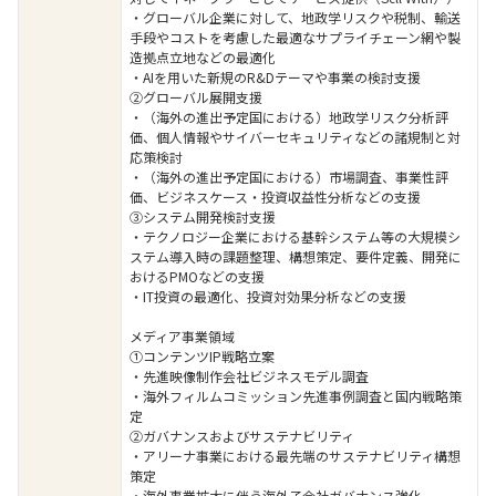
・グローバル企業に対して、地政学リスクや税制、輸送
手段やコストを考慮した最適なサプライチェーン網や製
造拠点立地などの最適化
・AIを用いた新規のR&Dテーマや事業の検討支援
②グローバル展開支援
・（海外の進出予定国における）地政学リスク分析評
価、個人情報やサイバーセキュリティなどの諸規制と対
応策検討
・（海外の進出予定国における）市場調査、事業性評
価、ビジネスケース・投資収益性分析などの支援
③システム開発検討支援
・テクノロジー企業における基幹システム等の大規模シ
ステム導入時の課題整理、構想策定、要件定義、開発に
おけるPMOなどの支援
・IT投資の最適化、投資対効果分析などの支援
メディア事業領域
①コンテンツIP戦略立案
・先進映像制作会社ビジネスモデル調査
・海外フィルムコミッション先進事例調査と国内戦略策
定
②ガバナンスおよびサステナビリティ
・アリーナ事業における最先端のサステナビリティ構想
策定
・海外事業拡大に伴う海外子会社ガバナンス強化