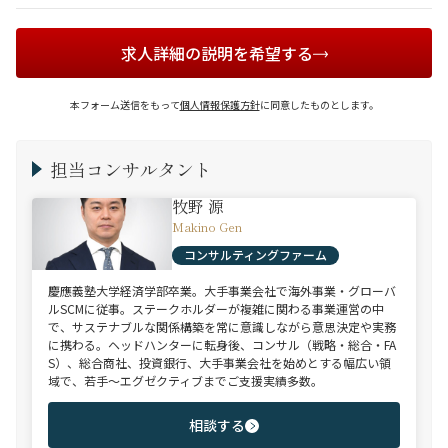
求人詳細の説明を希望する
本フォーム送信をもって
個人情報保護方針
に同意したものとします。
担当コンサルタント
牧野 源
Makino Gen
コンサルティングファーム
慶應義塾大学経済学部卒業。大手事業会社で海外事業・グローバ
ルSCMに従事。ステークホルダーが複雑に関わる事業運営の中
で、サステナブルな関係構築を常に意識しながら意思決定や実務
に携わる。ヘッドハンターに転身後、コンサル（戦略・総合・FA
S）、総合商社、投資銀行、大手事業会社を始めとする幅広い領
域で、若手～エグゼクティブまでご支援実績多数。
相談する