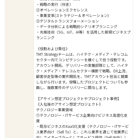
・戦略の実行（伴走）
②オペレーションエクセレンス
・事業変革(ストラテジー＆オペレーション)
③デジタルトランスフォーメーション
・データ分析による戦略的シナリオプランニング
・先端技術（5G、IoT、AI等）を活用した新規ビジネスプ
ランニング
《役割および責任》
TMT Strategyチームは、ハイテク・メディア・テレコム
セクター内でコンピテンシーを横ぐしで担う役割です。
アカウント開拓、デリバリーの実働部隊として、ハイテ
ク・メディア・テレコムセクター横断で戦略、DX上流、
顧客伴走型等の案件開拓を、TMTアカウント担当と競業
しながら行います。受嘱したプロジェクトについても参
画し、複数案件のデリバリーに関与します。
【アサイン想定プロジェクトやプロジェクト事例】
《入社後のアサイン想定プロジェクト》
テクノロジー事業領域
①テクノロジー・ITサービス企業向けビジネス高度化支
援
・既存ビジネスのXaaS化支援（テクノロジー・ITサービ
ス業界向け（Sell To）と、これら業界を通じて他業界に
対してイネーブラーとしてサービス提供（Sell With））