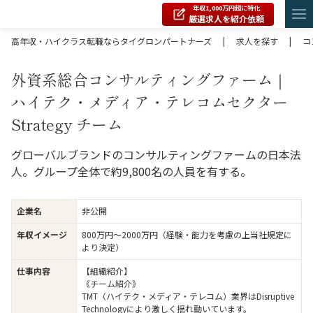
年収1,000万円超に特化
厳選求人を紹介依頼
高年収・ハイクラス転職ならタイグロンパートナーズ
|
求人を探す
|
コ
外資系総合コンサルティングファーム｜
ハイテク・メディア・テレコムセクター
Strategy チーム
グローバルブランドのコンサルティングファームの日本法
人。グループ全体で約9,800名の人員を有する。
企業名
非公開
年収イメージ
800万円〜2000万円（経験・能力を考慮の上当社規定に
より決定）
仕事内容
【組織紹介】
《チーム紹介》
TMT（ハイテク・メディア・テレコム）業界はDisruptive
Technologyにより激しく揺れ動いています。