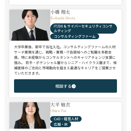
小橋 翔太
Kobashi Shota
IT/DX & サイバーセキュリティコンサ
ルティング
コンサルティングファーム
大学卒業後、新卒で当社入社。コンサルティングファームの人材
サーチ業務を通じ、戦略・業務・IT各領域へのご転職を多数支
援。特に未経験からコンサルタントへのキャリアチェンジ支援に
強み。 若手・ポテンシャル層からシニア・ハイクラス層まで、候
補者様のご志向と市場動向を踏まえ最適なキャリアをご提案させ
ていただきます。
相談する
大平 柚衣
Ohira Yui
CxO・経営人材
広報・IR