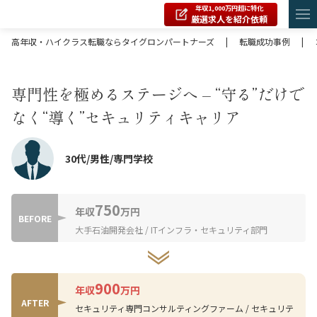
年収1,000万円超に特化
厳選求人を紹介依頼
高年収・ハイクラス転職ならタイグロンパートナーズ
|
転職成功事例
|
専門性を極めるステージへ – “守る”だけで
なく“導く”セキュリティキャリア
30代/男性/専門学校
750
年収
万円
BEFORE
大手石油開発会社 / ITインフラ・セキュリティ部門
900
年収
万円
AFTER
セキュリティ専門コンサルティングファーム / セキュリテ