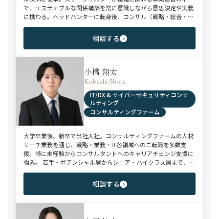
で、サステナブルな関係構築を常に意識しながら意思決定や実務
に携わる。ヘッドハンターに転身後、コンサル（戦略・総合・
FAS）、総合商社、投資銀行、大手事業会社を始めとする幅広い
領域で、若手～エグゼクティブまでご支援実績多数。
相談する
小橋 翔太
Kobashi Shota
IT/DX & サイバーセキュリティコンサ
ルティング
コンサルティングファーム
大学卒業後、新卒で当社入社。コンサルティングファームの人材
サーチ業務を通じ、戦略・業務・IT各領域へのご転職を多数支
援。特に未経験からコンサルタントへのキャリアチェンジ支援に
強み。 若手・ポテンシャル層からシニア・ハイクラス層まで、候
補者様のご志向と市場動向を踏まえ最適なキャリアをご提案させ
ていただきます。
相談する