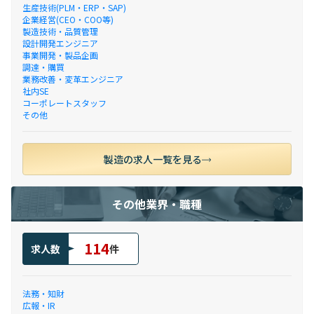
生産技術(PLM・ERP・SAP)
企業経営(CEO・COO等)
製造技術・品質管理
設計開発エンジニア
事業開発・製品企画
調達・購買
業務改善・変革エンジニア
社内SE
コーポレートスタッフ
その他
製造の求人一覧を見る
その他業界・職種
114
求人数
件
法務・知財
広報・IR