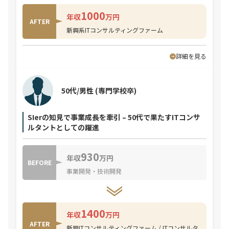
1000
年収
万円
AFTER
新興系ITコンサルティングファーム
詳細を見る
50代/男性
(専門学校卒)
SIerの知見で事業成長を牽引 – 50代で果たすITコンサ
ルタントとしての躍進
930
年収
万円
BEFORE
事業開発・技術開発
1400
年収
万円
AFTER
新興ITコンサルティングファーム / ITコンサルタ