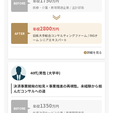
1750
年収
万円
BEFORE
医療・介護・教育関連企業 / 主計部長
2800
年収
万円
AFTER
日系大手総合コンサルティングファーム / FASチ
ーム シニアエキスパート
詳細を見る
40代/男性
(大学卒)
決済事業開発の知見×事業推進の再現性。未経験から掴
んだコンサルへの道
1350
年収
万円
BEFORE
外資決済サービス企業 / 事業開発室長