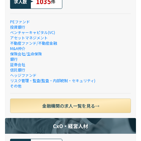
1035
求人数
件
PEファンド
投資銀行
ベンチャーキャピタル(VC)
アセットマネジメント
不動産ファンド/不動産金融
M&A仲介
保険会社/生命保険
銀行
証券会社
信託銀行
ヘッジファンド
リスク管理・監査(監査・内部統制・セキュリティ)
その他
金融機関の求人一覧を見る
CxO・経営人材