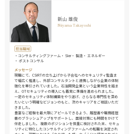
新山 雄俊
Niiyama Takayoshi
担当職域
・コンサルティングファーム
・ SIer
・ 製造
・ エネルギー
・ ポストコンサル
メッセージ
現職にて、CSIRTの立ち上げから子会社へのセキュリティ監査ま
で幅広く推進し、外部コンサルタントと連携しながら企業の体制
強化を牽引されていました。石油開発企業という企業特性を踏ま
え、OTセキュリティの導入にも着実に準備を進められました。
一定のセキュリティ体制構築をやり遂げ、さらなる専門性を深め
たいという明確なビジョンのもと、次のキャリアをご相談いただ
きました。
豊富なご経験を最大限にアピールできるよう、履歴書や職務経歴
書のブラッシュアップをサポートし、面接対策にも時間をかけて
伴走しました。 複数のポジションを慎重に検討された末、セキュ
リティに特化したコンサルティングファームへの転職を決定され