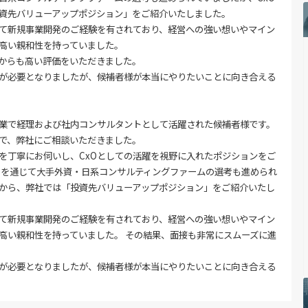
資先バリューアップポジション」をご紹介いたしました。
て新規事業開発のご経験を有されており、経営への強い想いやマイン
高い親和性を持っていました。
からも高い評価をいただきました。
が必要となりましたが、候補者様が本当にやりたいことに向き合える
業で経理および社内コンサルタントとして活躍された候補者様です。
で、弊社にご相談いただきました。
を丁寧にお伺いし、CxOとしての活躍を視野に入れたポジションをご
トを通じて大手外資・日系コンサルティングファームの選考も進められ
点から、弊社では「投資先バリューアップポジション」をご紹介いたし
て新規事業開発のご経験を有されており、経営への強い想いやマイン
高い親和性を持っていました。 その結果、面接も非常にスムーズに進
が必要となりましたが、候補者様が本当にやりたいことに向き合える