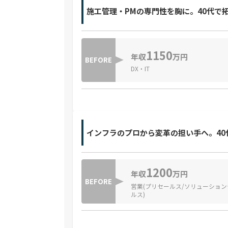
施工管理・PMの専門性を胸に。40代で
1150
年収
万円
BEFORE
DX・IT
インフラのプロから変革の担い手へ。40
1200
年収
万円
BEFORE
営業(プリセールス/ソリューション
ルス)