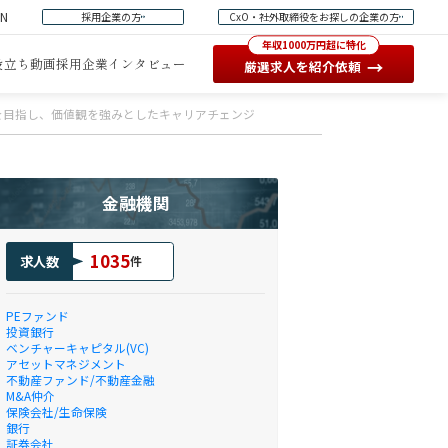
EN
採用企業の方
CxO・社外取締役をお探しの企業の方
年収1000万円超に特化
役立ち動画
採用企業インタビュー
→
厳選求人を紹介依頼
を目指し、価値観を強みとしたキャリアチェンジ
金融機関
1035
求人数
件
PEファンド
投資銀行
ベンチャーキャピタル(VC)
アセットマネジメント
不動産ファンド/不動産金融
M&A仲介
保険会社/生命保険
銀行
証券会社