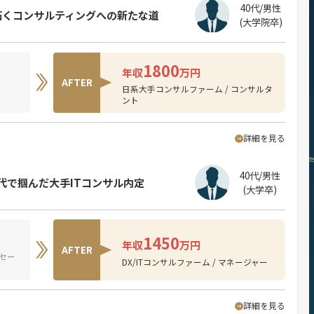
40代/男性
拓くコンサルティングへの新たな道
(大学院卒)
1800
年収
万円
AFTER
日系大手コンサルファーム / コンサルタ
ント
詳細を見る
40代/男性
代で掴んだ大手ITコンサル内定
(大学卒)
1450
年収
万円
AFTER
セー
DX/ITコンサルファーム / マネージャー
詳細を見る