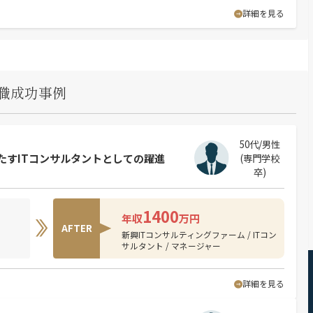
詳細を見る
職成功事例
50代/男性
で果たすITコンサルタントとしての躍進
(専門学校
卒)
1400
年収
万円
AFTER
新興ITコンサルティングファーム / ITコン
サルタント / マネージャー
詳細を見る