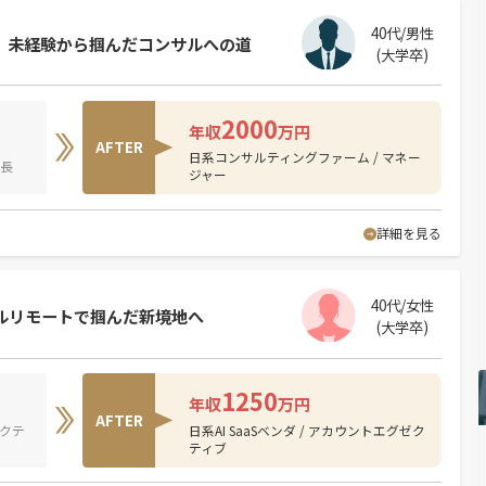
40代/男性
。未経験から掴んだコンサルへの道
(大学卒)
2000
年収
万円
AFTER
日系コンサルティングファーム / マネー
室長
ジャー
詳細を見る
40代/女性
方フルリモートで掴んだ新境地へ
(大学卒)
1250
年収
万円
AFTER
ゼクテ
日系AI SaaSベンダ / アカウントエグゼク
ティブ