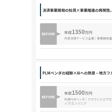
決済事業開発の知見×事業推進の再現性
1350
年収
万円
BEFORE
外資決済サービス企業 / 事業開発
PLMベンダの経験×AIへの熱意 – 地
1500
年収
万円
BEFORE
外資PLMベンダ / アカウントエグ
ィブ/エンジニア