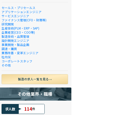
セールス・プリセールス
アプリケーションエンジニア
サービスエンジニア
ファイナンス管理(CFO・財務等)
研究開発
生産技術(PLM・ERP・SAP)
企業経営(CEO・COO等)
製造技術・品質管理
設計開発エンジニア
事業開発・製品企画
調達・購買
業務改善・変革エンジニア
社内SE
コーポレートスタッフ
その他
製造の求人一覧を見る
その他業界・職種
114
求人数
件