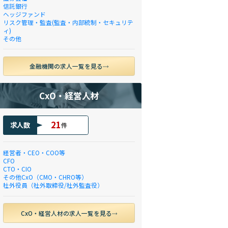
信託銀行
ヘッジファンド
リスク管理・監査(監査・内部統制・セキュリテ
ィ)
その他
金融機関の求人一覧を見る
CxO・経営人材
21
求人数
件
経営者・CEO・COO等
CFO
CTO・CIO
その他CxO（CMO・CHRO等）
社外役員（社外取締役/社外監査役）
CxO・経営人材の求人一覧を見る