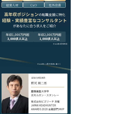
経営人材
CxO
社外役員
高年収ポジション
の転職支援に特化
経験・実績豊富なコンサルタント
が
あなたに合う求人をご紹介
年収1,000万円超
年収2,000万円超
3,000求人以上
1,000求人以上
※2025年9月末時点
※2024年1-12月の実績に基づく
当社代表取締役
野尻 剛二郎
慶應義塾大学卒
元モルガン・スタンレー
株式会社ビズリーチ 主催
JAPAN HEADHUNTER
AWARDS 2020 金融部門 MVP