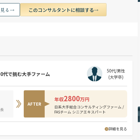
このコンサルタントに相談する
く見る
50代/男性
50代で挑む大手ファーム
(大学卒)
2800
年収
万円
AFTER
日系大手総合コンサルティングファーム /
部長
FASチーム シニアエキスパート
詳細を見る