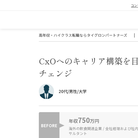
コン
高年収・ハイクラス転職ならタイグロンパートナーズ
|
CxOへのキャリア構築を
チェンジ
20代/男性/大学
750
年収
万円
BEFORE
海外の飲食関連企業 / 全社経理および社
サルタント