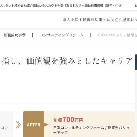
サルタント紹介
会社紹介
当社からスカウトを受け取られた方へ
当社採用情報（新卒・中途）
求人を探す
転職成功事例
お役立ち記事
お
転職成功事例
|
コンサルティングファーム
|
CxOへのキャリア構築
目指し、価値観を強みとしたキャリア
700
年収
万円
AFTER
内コン
日系コンサルティングファーム / 投資先バリュ
ーアップ