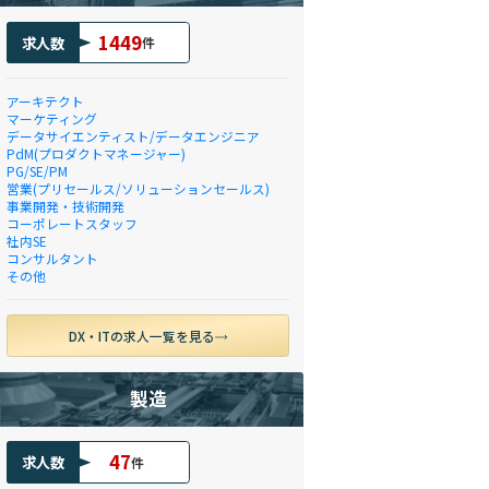
1449
求人数
件
アーキテクト
マーケティング
データサイエンティスト/データエンジニア
PdM(プロダクトマネージャー)
PG/SE/PM
営業(プリセールス/ソリューションセールス)
事業開発・技術開発
コーポレートスタッフ
社内SE
コンサルタント
その他
DX・ITの求人一覧を見る
製造
47
求人数
件