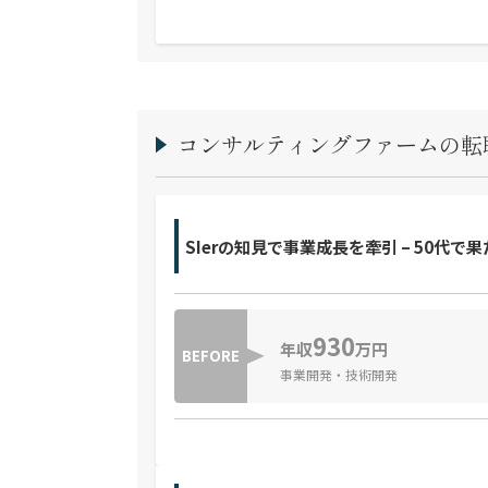
コンサルティングファームの転
SIerの知見で事業成長を牽引 – 50代
930
年収
万円
BEFORE
事業開発・技術開発