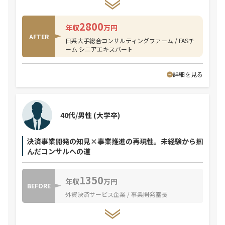
2800
年収
万円
AFTER
日系大手総合コンサルティングファーム / FASチ
ーム シニアエキスパート
詳細を見る
40代/男性
(大学卒)
決済事業開発の知見×事業推進の再現性。未経験から掴
んだコンサルへの道
1350
年収
万円
BEFORE
外資決済サービス企業 / 事業開発室長