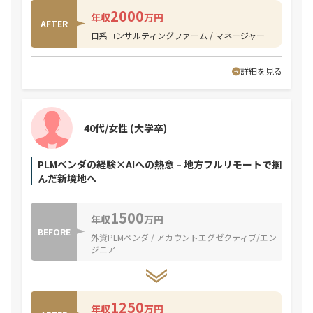
2000
年収
万円
AFTER
日系コンサルティングファーム / マネージャー
詳細を見る
40代/女性
(大学卒)
PLMベンダの経験×AIへの熱意 – 地方フルリモートで掴
んだ新境地へ
1500
年収
万円
BEFORE
外資PLMベンダ / アカウントエグゼクティブ/エン
ジニア
1250
年収
万円