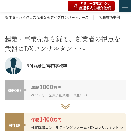
年収1,000万円超に特化
厳選求人を紹介依頼
高年収・ハイクラス転職ならタイグロンパートナーズ
|
転職成功事例
|
起業・事業売却を経て、創業者の視点を
武器にDXコンサルタントへ
30代/男性/専門学校卒
1800
年収
万円
BEFORE
ベンチャー企業 / 創業者CEO兼CTO
1400
年収
万円
AFTER
外資戦略コンサルティングファーム / DXコンサルタント マ