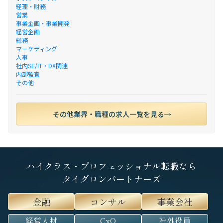
経理・財務
営業
事業企画・事業開発
経営企画
総務
マーケティング
人事
社内SE/IT・DX関連
内部監査
その他
その他業界・職種の求人一覧を見る
ハイクラス・プロフェッショナル転職なら
タイグロンパートナーズ
金融
コンサル
事業会社
経営人材
CxO
社外役員