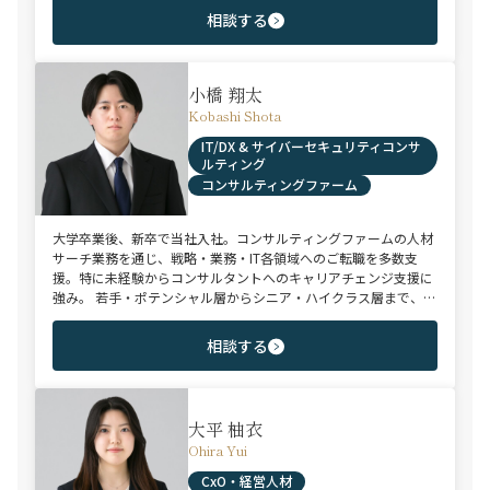
領域で、若手～エグゼクティブまでご支援実績多数。
相談する
小橋 翔太
Kobashi Shota
IT/DX & サイバーセキュリティコンサ
ルティング
コンサルティングファーム
大学卒業後、新卒で当社入社。コンサルティングファームの人材
サーチ業務を通じ、戦略・業務・IT各領域へのご転職を多数支
援。特に未経験からコンサルタントへのキャリアチェンジ支援に
強み。 若手・ポテンシャル層からシニア・ハイクラス層まで、候
補者様のご志向と市場動向を踏まえ最適なキャリアをご提案させ
ていただきます。
相談する
大平 柚衣
Ohira Yui
CxO・経営人材