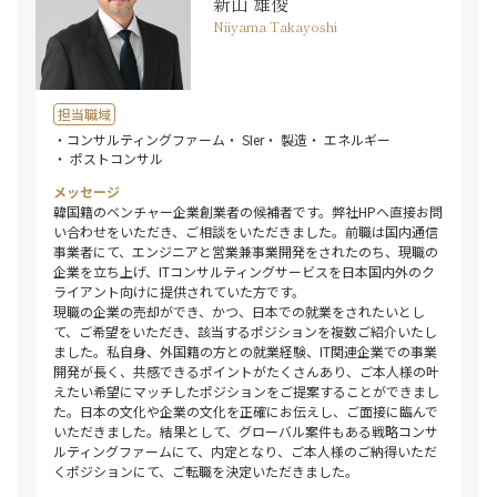
新山 雄俊
Niiyama Takayoshi
担当職域
・コンサルティングファーム
・ SIer
・ 製造
・ エネルギー
・ ポストコンサル
メッセージ
韓国籍のベンチャー企業創業者の候補者です。弊社HPへ直接お問
い合わせをいただき、ご相談をいただきました。前職は国内通信
事業者にて、エンジニアと営業兼事業開発をされたのち、現職の
企業を立ち上げ、ITコンサルティングサービスを日本国内外のク
ライアント向けに提供されていた方です。
現職の企業の売却ができ、かつ、日本での就業をされたいとし
て、ご希望をいただき、該当するポジションを複数ご紹介いたし
ました。私自身、外国籍の方との就業経験、IT関連企業での事業
開発が長く、共感できるポイントがたくさんあり、ご本人様の叶
えたい希望にマッチしたポジションをご提案することができまし
た。日本の文化や企業の文化を正確にお伝えし、ご面接に臨んで
いただきました。結果として、グローバル案件もある戦略コンサ
ルティングファームにて、内定となり、ご本人様のご納得いただ
くポジションにて、ご転職を決定いただきました。