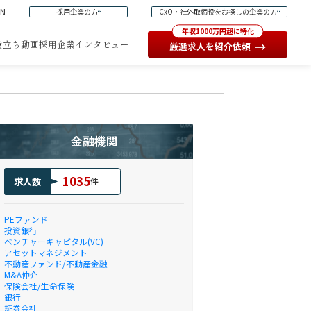
EN
採用企業の方
CxO・社外取締役をお探しの企業の方
年収1000万円超に特化
役立ち動画
採用企業インタビュー
→
厳選求人を紹介依頼
金融機関
1035
求人数
件
PEファンド
投資銀行
ベンチャーキャピタル(VC)
アセットマネジメント
不動産ファンド/不動産金融
M&A仲介
保険会社/生命保険
銀行
証券会社