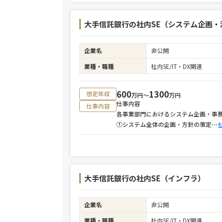
大手信託銀行の社内SE（システム企画・
企業名
非公開
業種・職種
社内SE/IT・DX関連
600
1300
想定年収
万円〜
万円
仕事内容
仕事内容
各事業部門におけるシステム企画・事
①システム全体の企画・方針の策定
⋯
大手信託銀行の社内SE（インフラ）
企業名
非公開
業種・職種
社内SE/IT・DX関連