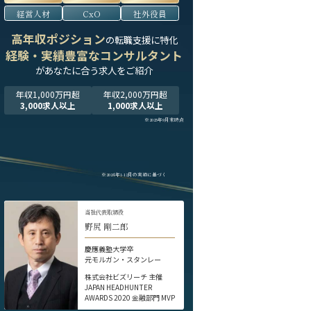
経営人材
CxO
社外役員
高年収ポジション
の転職支援に特化
経験・実績豊富なコンサルタント
が
あなたに合う求人をご紹介
年収1,000万円超
年収2,000万円超
3,000求人以上
1,000求人以上
※2025年9月末時点
※2024年1-12月の実績に基づく
当社代表取締役
野尻 剛二郎
慶應義塾大学卒
元モルガン・スタンレー
株式会社ビズリーチ 主催
JAPAN HEADHUNTER
AWARDS 2020 金融部門 MVP