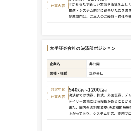
ITがもらたす新しい常識や価値を正し
仕事内容
推進・システム開発に従事いただきま
配属部門は、ご本人のご経験・適性を
大手証券会社の決済部ポジション
企業名
非公開
業種・職種
証券会社
540
1200
想定年収
万円〜
万円
決済部では債券、株式、外国証券、デ
仕事内容
デイリー業務には時限性があることか
また、国内外の制度変更(決済期間短縮
上がっており、システム対応、業務プ