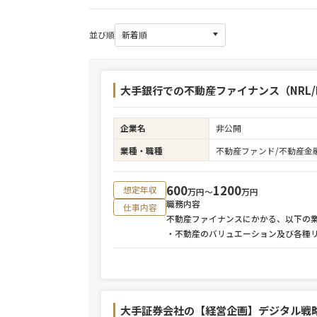
並び順
大手銀行での不動産ファイナンス（NRL/R
企業名
非公開
業種・職種
不動産ファンド/不動産金
600
1200
想定年収
万円〜
万円
職務内容
仕事内容
不動産ファイナンスにかかる、以下の
・不動産のバリュエーション及び各種
大手証券会社の【経営企画】デジタル戦