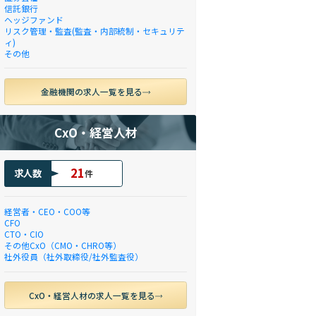
信託銀行
ヘッジファンド
リスク管理・監査(監査・内部統制・セキュリテ
ィ)
その他
金融機関の求人一覧を見る
CxO・経営人材
21
求人数
件
経営者・CEO・COO等
CFO
CTO・CIO
その他CxO（CMO・CHRO等）
社外役員（社外取締役/社外監査役）
CxO・経営人材の求人一覧を見る