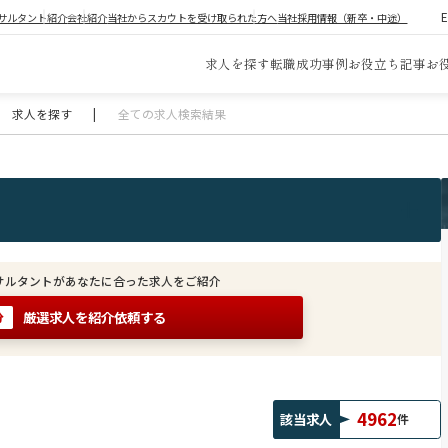
サルタント紹介
会社紹介
当社からスカウトを受け取られた方へ
当社採用情報（新卒・中途）
求人を探す
転職成功事例
お役立ち記事
お
求人を探す
|
全ての求人検索結果
サルタントがあなたに合った求人をご紹介
厳選求人を紹介依頼する
分
4962
該当求人
件