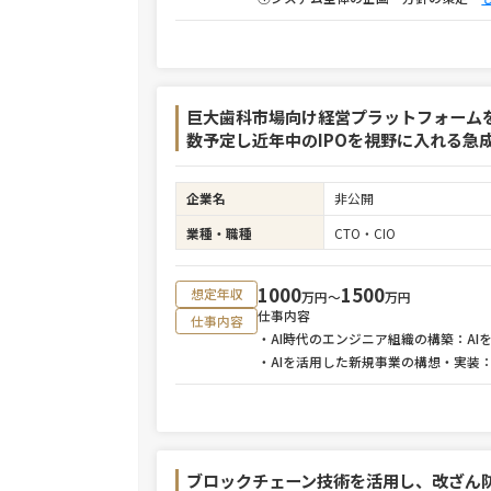
巨大歯科市場向け経営プラットフォーム
数予定し近年中のIPOを視野に入れる急
企業名
非公開
業種・職種
CTO・CIO
1000
1500
想定年収
万円〜
万円
仕事内容
仕事内容
・AI時代のエンジニア組織の構築：A
・AIを活用した新規事業の構想・実装
ブロックチェーン技術を活用し、改ざん防