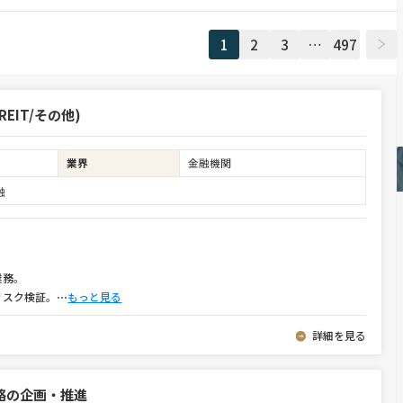
1
2
3
…
497
EIT/その他)
業界
金融機関
融
業務。
リスク検証。
⋯
もっと見る
詳細を見る
略の企画・推進