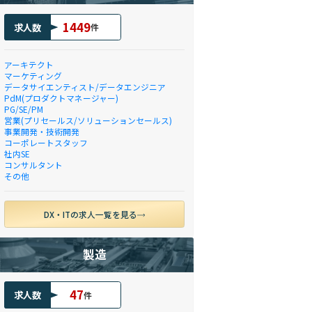
1449
求人数
件
アーキテクト
マーケティング
データサイエンティスト/データエンジニア
PdM(プロダクトマネージャー)
PG/SE/PM
営業(プリセールス/ソリューションセールス)
事業開発・技術開発
コーポレートスタッフ
社内SE
コンサルタント
その他
DX・ITの求人一覧を見る
製造
47
求人数
件