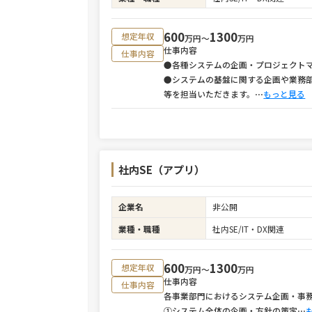
600
1300
想定年収
万円〜
万円
仕事内容
仕事内容
●各種システムの企画・プロジェクト
●システムの基盤に関する企画や業務
等を担当いただきます。
⋯
もっと見る
社内SE（アプリ）
企業名
非公開
業種・職種
社内SE/IT・DX関連
600
1300
想定年収
万円〜
万円
仕事内容
仕事内容
各事業部門におけるシステム企画・事
①システム全体の企画・方針の策定
⋯