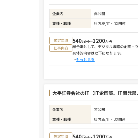
企業名
非公開
業種・職種
社内SE/IT・DX関連
540
1200
想定年収
万円〜
万円
総合職として、デジタル戦略の企画・
仕事内容
具体的内容は以下になります。
⋯
もっと見る
大手証券会社のIT（IT企画部、IT開発
企業名
非公開
業種・職種
社内SE/IT・DX関連
540
1200
想定年収
万円〜
万円