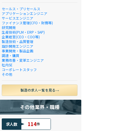
セールス・プリセールス
アプリケーションエンジニア
サービスエンジニア
ファイナンス管理(CFO・財務等)
研究開発
生産技術(PLM・ERP・SAP)
企業経営(CEO・COO等)
製造技術・品質管理
設計開発エンジニア
事業開発・製品企画
調達・購買
業務改善・変革エンジニア
社内SE
コーポレートスタッフ
その他
製造の求人一覧を見る
その他業界・職種
114
求人数
件