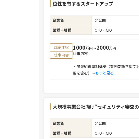
位性を有するスタートアップ
企業名
非公開
業種・職種
CTO・CIO
1000
2000
想定年収
万円〜
万円
仕事内容
仕事内容
・開発組織体制構築（業務委託含めて1
用を含む）
⋯
もっと見る
大規模事業会社向け“セキュリティ審査の
企業名
非公開
業種・職種
CTO・CIO