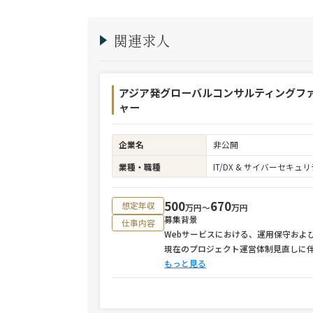
関連求人
アジア発グローバルコンサルティングフ
ャー
企業名
非公開
業種・職種
IT/DX & サイバーセキ
500
670
想定年収
万円〜
万円
募集背景
仕事内容
Webサービスにおける、運用保守およ
現在のプロジェクト運営体制見直しに
もっと見る