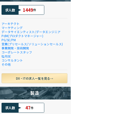
1449
求人数
件
アーキテクト
マーケティング
データサイエンティスト/データエンジニア
PdM(プロダクトマネージャー)
PG/SE/PM
営業(プリセールス/ソリューションセールス)
事業開発・技術開発
コーポレートスタッフ
社内SE
コンサルタント
その他
DX・ITの求人一覧を見る
製造
47
求人数
件