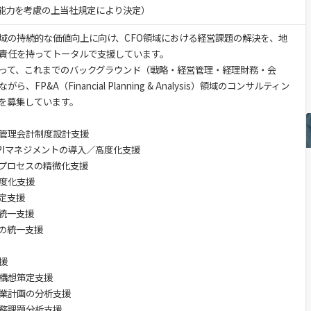
験・能力を考慮の上当社規定により決定）
域の持続的な価値向上に向け、CFO領域における経営課題の解決を、地
責任を持ってトータルで支援しています。
って、これまでのバックグラウンド（戦略・経営管理・経理財務・会
FP&A（Financial Planning & Analysis）領域のコンサルティン
を募集しています。
管理会計制度設計支援
Iマネジメントの導入／高度化支援
プロセスの精微化支援
度化支援
定支援
統一支援
の統一支援
援
構想策定支援
業計画の分析支援
務課題分析支援