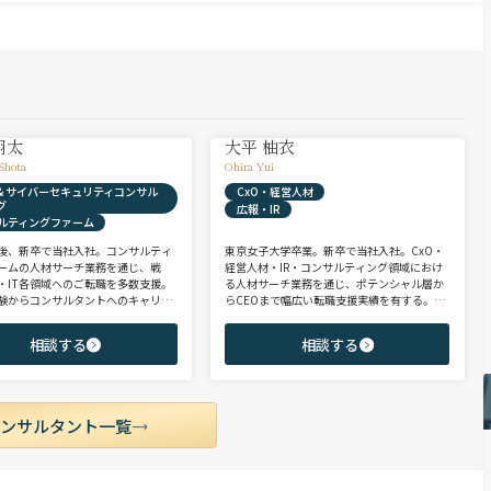
翔太
大平 柚衣
Shota
Ohira Yui
X & サイバーセキュリティコンサル
CxO・経営人材
グ
広報・IR
ルティングファーム
後、新卒で当社入社。コンサルティ
東京女子大学卒業。新卒で当社入社。CxO・
ームの人材サーチ業務を通じ、戦
経営人材・IR・コンサルティング領域におけ
・IT各領域へのご転職を多数支援。
る人材サーチ業務を通じ、ポテンシャル層か
験からコンサルタントへのキャリア
らCEOまで幅広い転職支援実績を有する。コ
支援に強み。 若手・ポテンシャル層
ンサルタントとして、IRを始めとするコーポ
ア・ハイクラス層まで、候補者様の
レート部門およびコンサルティングファーム
相談する
相談する
市場動向を踏まえ最適なキャリアを
領域を中心に担当。未経験・ポテンシャル層
せていただきます。
からミドル・ハイクラス層まで、年代・職階
を問わず幅広くご支援可能。
コンサルタント一覧