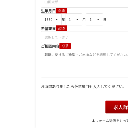
生年月日
必須
年
月
日
希望業界
必須
ご相談内容
必須
お時間ありましたら任意項目も入力してください。
求人
本フォーム送信をもっ