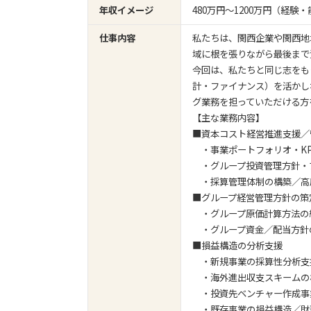
年収イメージ
480万円〜1200万円（経
仕事内容
私たちは、関西企業や関西地
域に根を張りながら最後まで
今回は、私たちと同じ志をも
計・ファイナンス）を活かしながら、
グ業務を担っていただける方
【主な業務内容】
■資本コスト経営推進支援／
・事業ポートフォリオ・KP
・グループ投資管理方針・
・採算管理体制の構築／高
■グループ経営管理方針の策
・グループ原価計算方法の
・グループ資金／配当方針
■損益構造の分析支援
・新規事業の採算性分析支
・海外進出収支スキームの
・投資先ベンチャー作成事
・既存事業の損益構造／財