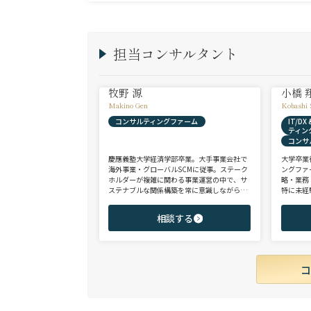
担当コンサルタント
牧野 源
小橋 
Makino Gen
Kobashi 
コンサルティングファーム
IT/D
ティン
コンサ
慶應義塾大学経済学部卒業。大手事業会社で
大学卒業
海外事業・グローバルSCMに従事。ステーク
ングファ
ホルダーが複雑に関わる事業運営の中で、サ
略・業務
ステナブルな関係構築を常に意識しながら意
特に未経
思決定や実務に携わる。ヘッドハンターに転
チェンジ
身後、コンサル（戦略・総合・FAS）、総合
からシニ
相談する
商社、投資銀行、大手事業会社を始めとする
ご志向と
幅広い領域で、若手～エグゼクティブまでご
ご提案さ
支援実績多数。