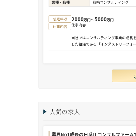
業種・職種
戦略コンサルティング
2000
5000
想定年収
万円〜
万円
仕事内容
仕事内容
当社ではコンサルティング事業の成長
した組織である「インダストリーフォ
人気の求人
業界No1成長の日系ITコンサルファーム