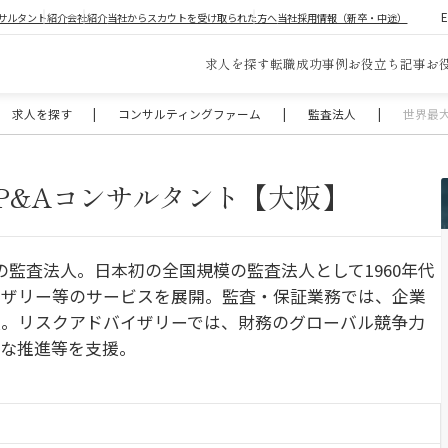
サルタント紹介
会社紹介
当社からスカウトを受け取られた方へ
当社採用情報（新卒・中途）
求人を探す
転職成功事例
お役立ち記事
お
求人を探す
|
コンサルティングファーム
|
監査法人
|
世界最大
P&Aコンサルタント【大阪】
の監査法人。日本初の全国規模の監査法人として1960年代
イザリー等のサービスを展開。監査・保証業務では、企業
援。リスクアドバイザリーでは、財務のグローバル競争力
切な推進等を支援。