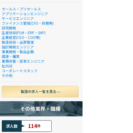
セールス・プリセールス
アプリケーションエンジニア
サービスエンジニア
ファイナンス管理(CFO・財務等)
研究開発
生産技術(PLM・ERP・SAP)
企業経営(CEO・COO等)
製造技術・品質管理
設計開発エンジニア
事業開発・製品企画
調達・購買
業務改善・変革エンジニア
社内SE
コーポレートスタッフ
その他
製造の求人一覧を見る
その他業界・職種
114
求人数
件