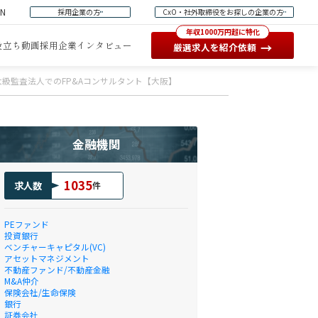
EN
採用企業の方
CxO・社外取締役をお探しの企業の方
年収1000万円超に特化
役立ち動画
採用企業インタビュー
→
厳選求人を紹介依頼
級監査法人でのFP&Aコンサルタント【大阪】
金融機関
1035
求人数
件
PEファンド
投資銀行
ベンチャーキャピタル(VC)
アセットマネジメント
不動産ファンド/不動産金融
M&A仲介
保険会社/生命保険
銀行
証券会社