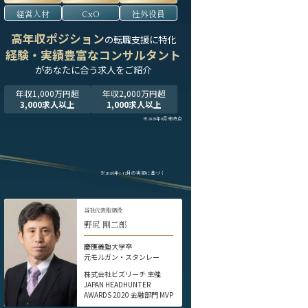
経営人材
CxO
社外役員
高年収ポジション
の転職支援に特化
経験・実績豊富なコンサルタント
が
あなたに合う求人をご紹介
年収1,000万円超
年収2,000万円超
3,000求人以上
1,000求人以上
※2025年9月末時点
※2024年1-12月の実績に基づく
当社代表取締役
野尻 剛二郎
慶應義塾大学卒
元モルガン・スタンレー
株式会社ビズリーチ 主催
JAPAN HEADHUNTER
AWARDS 2020 金融部門 MVP