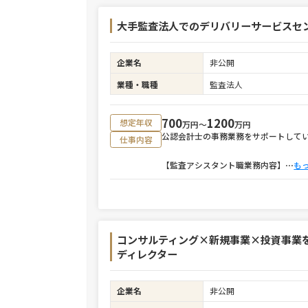
大手監査法人でのデリバリーサービスセ
企業名
非公開
業種・職種
監査法人
700
1200
想定年収
万円〜
万円
公認会計士の事務業務をサポートして
仕事内容
【監査アシスタント職業務内容】
⋯
も
コンサルティング×新規事業×投資事業
ディレクター
企業名
非公開