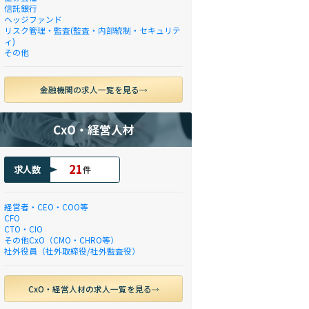
信託銀行
ヘッジファンド
リスク管理・監査(監査・内部統制・セキュリテ
ィ)
その他
金融機関の求人一覧を見る
CxO・経営人材
21
求人数
件
経営者・CEO・COO等
CFO
CTO・CIO
その他CxO（CMO・CHRO等）
社外役員（社外取締役/社外監査役）
CxO・経営人材の求人一覧を見る