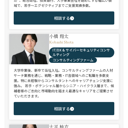
S）、総合商社、投資銀行、大手事業会社を始めとする幅広い領
域で、若手～エグゼクティブまでご支援実績多数。
相談する
小橋 翔太
Kobashi Shota
IT/DX & サイバーセキュリティコンサ
ルティング
コンサルティングファーム
大学卒業後、新卒で当社入社。コンサルティングファームの人材
サーチ業務を通じ、戦略・業務・IT各領域へのご転職を多数支
援。特に未経験からコンサルタントへのキャリアチェンジ支援に
強み。 若手・ポテンシャル層からシニア・ハイクラス層まで、候
補者様のご志向と市場動向を踏まえ最適なキャリアをご提案させ
ていただきます。
相談する
大平 柚衣