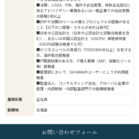
■決算、J-SOX、PMI、海外子会社管理、持株会社設立に
係るアドバイザリー業務あるいは一般企業での当該実務
の経験5年以上
■ERPや決算DXツールの導入プロジェクトの経験がある
こと【以下のご経験・スキルがあれば尚可】
■日本の公認会計士（日本の公認会計士試験合格者を含
む）、あるいは米国公認会計士（USCPA）資格保持者
（USCPA試験合格者でも可）
■ビジネスレベルの英語力（TOEIC800点以上）を有する
方、海外駐在経験者
■IT関連知識のある方、IT導入業務（SAP、自動化ツール
等）経験者
■経理部において、S4 HANAのユーザーとしての利用経
験者
■監査法人、コンサルティング会社、グローバル企業の
経理・内部統制・内部監査部門での勤務経験者
雇用形態
正社員
勤務地
北海道
お問い合わせフォーム