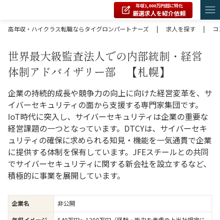
年収1,000万円超に特化
厳選求人を紹介依頼
高年収・ハイクラス転職ならタイグロンパートナーズ
|
求人を探す
|
コ
世界最大級監査法人での内部統制・経営
体制アドバイザリー部 【札幌】
企業の持続的成長や競争力の向上に向けた経営変革を、サ
イバーセキュリティの面から支援する専門家集団です。
IoT時代に突入し、サイバーセキュリティは企業の重要な
経営課題の一つとなっています。DTCYは、サイバーセキ
ュリティの確保に求められる知見・機能を一気通貫で企業
に提供する体制を保有しています。JFEスチールとの共同
でサイバーセキュリティに関する新会社を設立するなど、
積極的に事業を展開しています。
企業名
非公開
年収イメージ
540万円〜1200万円（経験・能力を考慮の上当社規定に