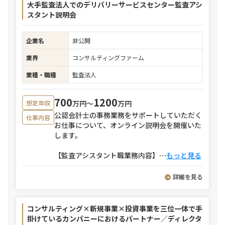
大手監査法人でのデリバリーサービスセンター監査アシ
スタント説明会
企業名
非公開
業界
コンサルティングファーム
業種・職種
監査法人
700
1200
万円〜
万円
想定年収
公認会計士の事務業務をサポートしていただく
仕事内容
お仕事について、オンライン説明会を開催いた
します。
【監査アシスタント職業務内容】
⋯
もっと見る
詳細を見る
コンサルティング×新規事業×投資事業を三位一体で手
掛けているカンパニーにおけるパートナー／ディレクタ