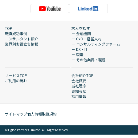
TOP
求人を探す
転職成功事例
ー 金融機関
コンサルタント紹介
ー CxO・経営人材
業界別お役立ち情報
ー コンサルティングファーム
ー DX・IT
ー 製造
ー その他業界・職種
サービスTOP
会社紹介TOP
ご利用の流れ
会社概要
当社理念
お知らせ
採用情報
サイトマップ
個人情報取扱規約
©︎Tiglon Partners Limited. All. Right Reserved.