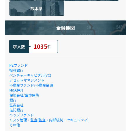
熊本県
金融機関
1035
求人数
件
PEファンド
投資銀行
ベンチャーキャピタル(VC)
アセットマネジメント
不動産ファンド/不動産金融
M&A仲介
保険会社/生命保険
銀行
証券会社
信託銀行
ヘッジファンド
リスク管理・監査(監査・内部統制・セキュリティ)
その他