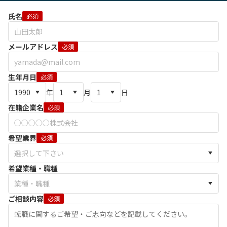
氏名
必須
メールアドレス
必須
生年月日
必須
年
月
日
在籍企業名
必須
希望業界
必須
希望業種・職種
ご相談内容
必須