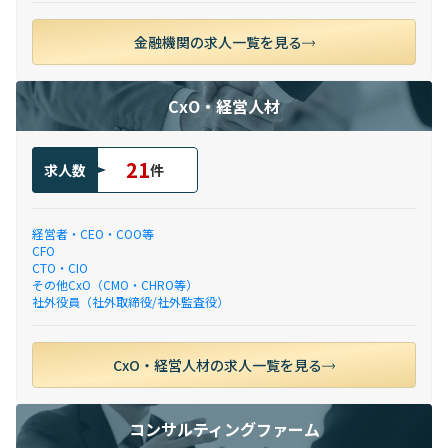
金融機関の求人一覧を見る
CxO・経営人材
21
求人数
件
経営者・CEO・COO等
CFO
CTO・CIO
その他CxO（CMO・CHRO等）
社外役員（社外取締役/社外監査役）
CxO・経営人材の求人一覧を見る
コンサルティングファーム