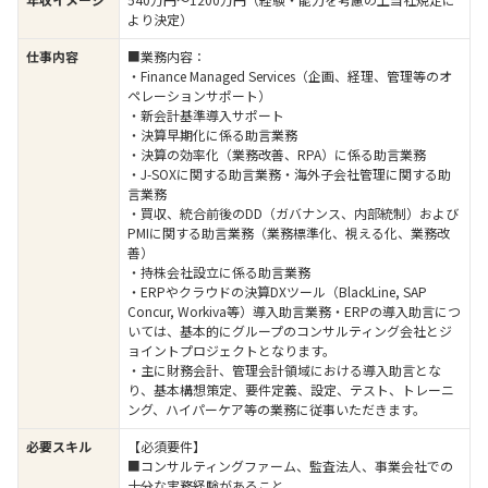
より決定）
仕事内容
■業務内容：
・Finance Managed Services（企画、経理、管理等のオ
ペレーションサポート）
・新会計基準導入サポート
・決算早期化に係る助言業務
・決算の効率化（業務改善、RPA）に係る助言業務
・J-SOXに関する助言業務・海外子会社管理に関する助
言業務
・買収、統合前後のDD（ガバナンス、内部統制）および
PMIに関する助言業務（業務標準化、視える化、業務改
善）
・持株会社設立に係る助言業務
・ERPやクラウドの決算DXツール（BlackLine, SAP
Concur, Workiva等）導入助言業務・ERPの導入助言につ
いては、基本的にグループのコンサルティング会社とジ
ョイントプロジェクトとなります。
・主に財務会計、管理会計領域における導入助言とな
り、基本構想策定、要件定義、設定、テスト、トレーニ
ング、ハイパーケア等の業務に従事いただきます。
必要スキル
【必須要件】
■コンサルティングファーム、監査法人、事業会社での
十分な実務経験があること