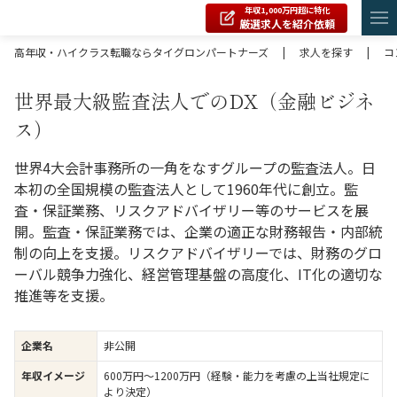
年収1,000万円超に特化
厳選求人を紹介依頼
高年収・ハイクラス転職ならタイグロンパートナーズ
|
求人を探す
|
コ
世界最大級監査法人でのDX（金融ビジネ
ス）
世界4大会計事務所の一角をなすグループの監査法人。日
本初の全国規模の監査法人として1960年代に創立。監
査・保証業務、リスクアドバイザリー等のサービスを展
開。監査・保証業務では、企業の適正な財務報告・内部統
制の向上を支援。リスクアドバイザリーでは、財務のグロ
ーバル競争力強化、経営管理基盤の高度化、IT化の適切な
推進等を支援。
企業名
非公開
年収イメージ
600万円〜1200万円（経験・能力を考慮の上当社規定に
より決定）