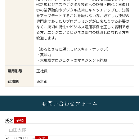
④新規ビジネスやデジタル技術への感度・関心：日進月
歩の業界動向やデジタル技術にキャッチアップし、知識
をアップデートすることを厭わない方。必ずしも技術の
専門家であったりプログラミングが出来たりする必要は
なく、技術の特性やビジネス適用事例を正しく説明でき
る方、エンジニアとビジネス部門の橋渡しになれる方を
歓迎します。
【あるとさらに望ましいスキル・ナレッジ】
・英語力
・大規模プロジェクトのマネジメント経験
雇用形態
正社員
勤務地
東京都
お問い合わせフォーム
氏名
必須
必須