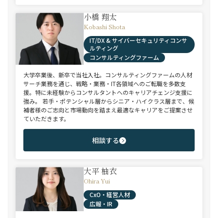
小橋 翔太
Kobashi Shota
IT/DX & サイバーセキュリティコンサ
ルティング
コンサルティングファーム
大学卒業後、新卒で当社入社。コンサルティングファームの人材
サーチ業務を通じ、戦略・業務・IT各領域へのご転職を多数支
援。特に未経験からコンサルタントへのキャリアチェンジ支援に
強み。 若手・ポテンシャル層からシニア・ハイクラス層まで、候
補者様のご志向と市場動向を踏まえ最適なキャリアをご提案させ
ていただきます。
相談する
大平 柚衣
Ohira Yui
CxO・経営人材
広報・IR