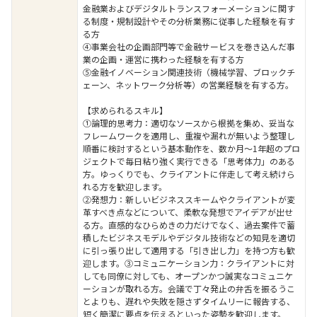
金融業およびデジタルトランスフォーメーションに関す
る制度・規制設計やその分析業務に従事した経験を有す
る方
④事業会社の企画部門等で金融サービスを巻き込んだ事
業の企画・運営に携わった経験を有する方
⑤金融イノベーション関連技術（機械学習、ブロックチ
ェーン、ネットワーク分析等）の営業経験を有する方。
【求められるスキル】
①論理的思考力：適切なソースから根拠を集め、妥当な
フレームワークを適用し、重複や漏れが無いよう整理し
順番に検討するという基本動作を、数か月～1年超のプロ
ジェクトで毎日粘り強く実行できる「思考体力」のある
方。ゆっくりでも、クライアントに伴走して考え続けら
れる方を歓迎します。
②発想力：新しいビジネススキームやクライアントが変
革すべき点などについて、柔軟な発想でアイデアが出せ
る方。直感的なひらめきの力だけでなく、過去案件で蓄
積したビジネスモデルやデジタル技術などの知見を適切
に引っ張り出して適用する「引き出し力」を持つ方も歓
迎します。③コミュニケーション力：クライアントに対
しても同僚に対しても、オープンかつ誠実なコミュニケ
ーションが取れる方。会議で丁々発止の弁舌を振るうこ
とよりも、遅れや失敗を隠さずタイムリーに報告する、
短く簡潔に要点を伝えるといった姿勢を歓迎します。