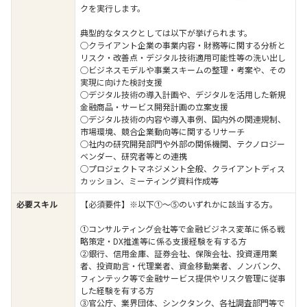
クを実行します。
典型的なタスクとしては以下が挙げられます。
○クライアント企業の事業内容・財務等に関する分析と
リスク・改善点・デジタル技術適用可能性等の洗い出し
○ビジネスモデルや事業スキームの整理・考案や、その
実現に向けた検討支援
○デジタル技術の導入計画や、デジタルを活用した新規
金融商品・サービス開発計画の立案支援
○デジタル技術の内容や導入事例、国内外の関連規制、
市場環境、競合企業動向等に関するリサーチ
○社内の研究開発部門や外部の関係機関、テクノロジー
ベンダー、研究者等との連携
○プロジェクトマネジメント全般、クライアントディス
カッション、ミーティング資料作成等
必要スキル
【必須要件】※以下①～⑤のいずれかに該当する方。
①コンサルティング会社等で金融ビジネス変革に係る戦
略策定・DX推進等に係る支援経験を有する方
②銀行、信用金庫、証券会社、保険会社、投資運用業
者、投資助言・代理業者、資金移動業者、ノンバンク、
フィンテック等で金融サービス提供やリスク管理に従事
した経験を有する方
③官公庁、業界団体、シンクタンク、各社調査部門等で