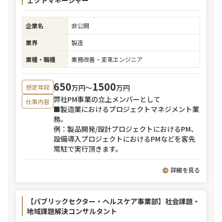
ェクトマネージャー
企業名
非公開
業界
製造
業種・職種
業務改善・変革エンジニア
650
1500
万円〜
万円
想定年収
弊社PM事業の立上メンバーとして
仕事内容
■製造業におけるプロジェクトマネジメント業
務。
例：製品開発/設計プロジェクトにおけるPM、
設備導入プロジェクトにおけるPMなどを客先
常駐で実行頂きます。
詳細を見る
【パブリックセクター・ヘルスケア事業部】社会課題・
地域課題解決コンサルタント