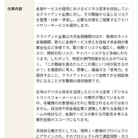
仕事内容
金融サービスの提供におけるビジネス変革を目指してい
るクライアント企業に対し、その取組から生じるリスク
を整理・分析・予測し、必要な対策をご提案するアドバ
イザリーサービスを提供します。
クライアント企業は大手金融機関のほか、新興のネット
金融機関、新たに金融サービス参入を目指す非金融の事
業会社など多様です。取り扱うリスクも幅広く、戦略リ
スク、規制対応リスク、サイバーリスクなど多岐にわた
ります。したがって、特定の専門知識を伝えるのではな
く、「この取組を進めたらどこの誰にいつ何が起きるの
か？」を徹底的に考え、想像し、議論する「思考力」を
提供すること、クライアントにとって信頼できる相談相
手になることが本職務の提供価値です。
近年はデジタル技術を活用したビジネス変革（デジタル
トランスフォーメーション）の案件が増えているもの
の、本職務の対象領域はそれに限定されるものではあり
ません。自治体や非金融企業と連携した新たな金融スキ
ームの検討など、金融サービスの新たな可能性を考える
案件全般がスコープになります。
具体的な働き方としては、常時１～数個のプロジェクト
にアサインされ、そのプロジェクト内で適宜役割・タス