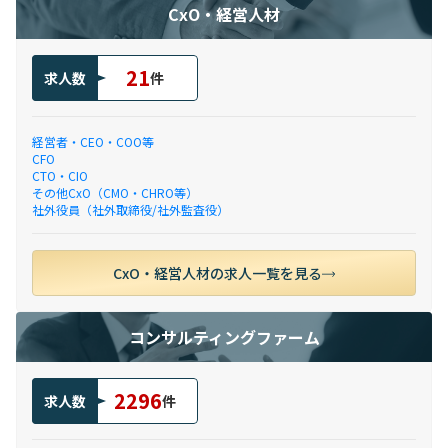
CxO・経営人材
21
求人数
件
経営者・CEO・COO等
CFO
CTO・CIO
その他CxO（CMO・CHRO等）
社外役員（社外取締役/社外監査役）
CxO・経営人材の求人一覧を見る
コンサルティングファーム
2296
求人数
件