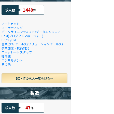
1449
求人数
件
アーキテクト
マーケティング
データサイエンティスト/データエンジニア
PdM(プロダクトマネージャー)
PG/SE/PM
営業(プリセールス/ソリューションセールス)
事業開発・技術開発
コーポレートスタッフ
社内SE
コンサルタント
その他
DX・ITの求人一覧を見る
製造
47
求人数
件