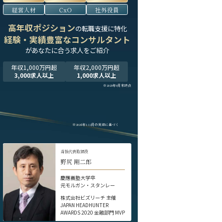
経営人材
CxO
社外役員
高年収ポジション
の転職支援に特化
経験・実績豊富なコンサルタント
が
あなたに合う求人をご紹介
年収1,000万円超
年収2,000万円超
3,000求人以上
1,000求人以上
※2025年9月末時点
※2024年1-12月の実績に基づく
当社代表取締役
野尻 剛二郎
慶應義塾大学卒
元モルガン・スタンレー
株式会社ビズリーチ 主催
JAPAN HEADHUNTER
AWARDS 2020 金融部門 MVP