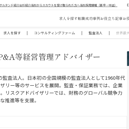
サルタント紹介
会社紹介
当社からスカウトを受け取られた方へ
当社採用情報（新卒・中途）
求人を探す
転職成功事例
お役立ち記事
お
求人を探す
|
コンサルティングファーム
|
監査法人
|
世界最大
P&A等経営管理アドバイザー
の監査法人。日本初の全国規模の監査法人として1960年代
イザリー等のサービスを展開。監査・保証業務では、企業
援。リスクアドバイザリーでは、財務のグローバル競争力
切な推進等を支援。