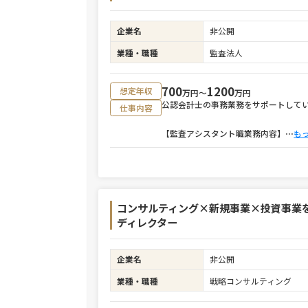
企業名
非公開
業種・職種
監査法人
700
1200
想定年収
万円〜
万円
公認会計士の事務業務をサポートして
仕事内容
【監査アシスタント職業務内容】
⋯
も
コンサルティング×新規事業×投資事業
ディレクター
企業名
非公開
業種・職種
戦略コンサルティング