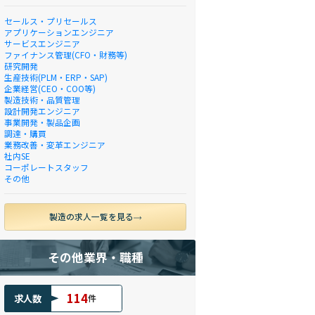
セールス・プリセールス
アプリケーションエンジニア
サービスエンジニア
ファイナンス管理(CFO・財務等)
研究開発
生産技術(PLM・ERP・SAP)
企業経営(CEO・COO等)
製造技術・品質管理
設計開発エンジニア
事業開発・製品企画
調達・購買
業務改善・変革エンジニア
社内SE
コーポレートスタッフ
その他
製造の求人一覧を見る
その他業界・職種
114
求人数
件