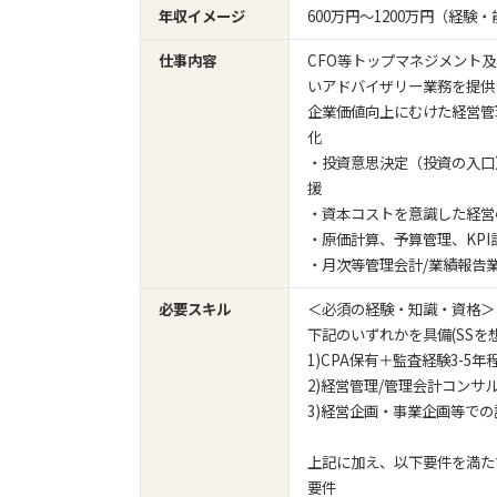
年収イメージ
600万円〜1200万円（経
仕事内容
CFO等トップマネジメント
いアドバイザリー業務を提供
企業価値向上にむけた経営管
化
・投資意思決定（投資の入口
援
・資本コストを意識した経営
・原価計算、予算管理、KPI
・月次等管理会計/業績報告
必要スキル
＜必須の経験・知識・資格＞
下記のいずれかを具備(SSを
1)CPA保有＋監査経験3-5
2)経営管理/管理会計コンサ
3)経営企画・事業企画等での
上記に加え、以下要件を満た
要件