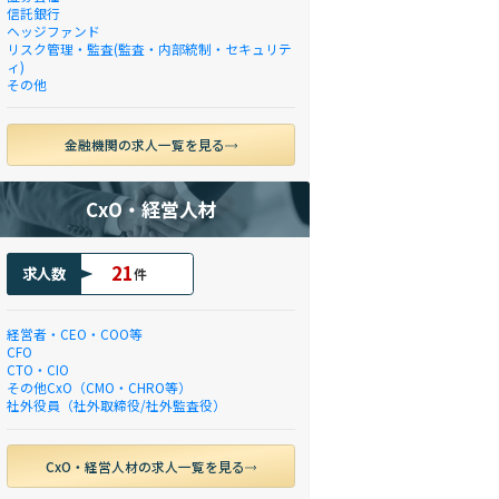
信託銀行
ヘッジファンド
リスク管理・監査(監査・内部統制・セキュリテ
ィ)
その他
金融機関の求人一覧を見る
CxO・経営人材
21
求人数
件
経営者・CEO・COO等
CFO
CTO・CIO
その他CxO（CMO・CHRO等）
社外役員（社外取締役/社外監査役）
CxO・経営人材の求人一覧を見る