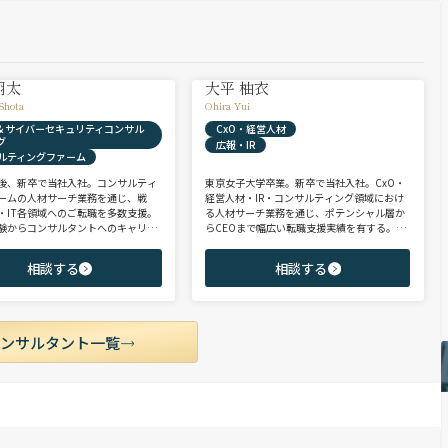
翔太
大平 柚衣
Shota
Ohira Yui
X & サイバーセキュリティコンサル
CxO・経営人材
グ
広報・IR
ルティングファーム
後、新卒で当社入社。コンサルティ
東京女子大学卒業。新卒で当社入社。CxO・
ームの人材サーチ業務を通じ、戦
経営人材・IR・コンサルティング領域におけ
・IT各領域へのご転職を多数支援。
る人材サーチ業務を通じ、ポテンシャル層か
験からコンサルタントへのキャリア
らCEOまで幅広い転職支援実績を有する。コ
支援に強み。 若手・ポテンシャル層
ンサルタントとして、IRを始めとするコーポ
ア・ハイクラス層まで、候補者様の
レート部門およびコンサルティングファーム
相談する
相談する
市場動向を踏まえ最適なキャリアを
領域を中心に担当。未経験・ポテンシャル層
せていただきます。
からミドル・ハイクラス層まで、年代・職階
を問わず幅広くご支援可能。
コンサルタント一覧