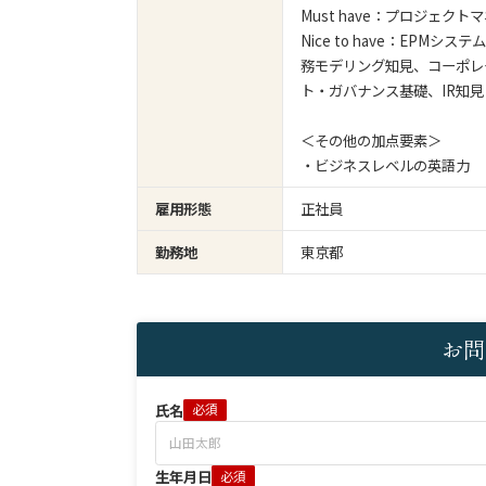
Must have：プロジェク
Nice to have：EP
務モデリング知見、コーポレ
ト・ガバナンス基礎、IR知見
＜その他の加点要素＞
・ビジネスレベルの英語力
雇用形態
正社員
勤務地
東京都
お問
氏名
必須
生年月日
必須