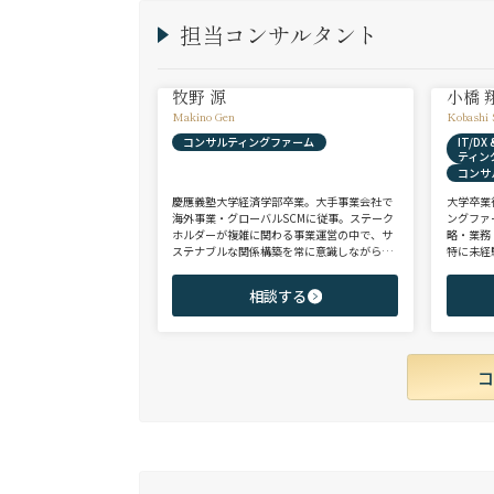
担当コンサルタント
牧野 源
小橋 
Makino Gen
Kobashi 
コンサルティングファーム
IT/D
ティン
コンサ
慶應義塾大学経済学部卒業。大手事業会社で
大学卒業
海外事業・グローバルSCMに従事。ステーク
ングファ
ホルダーが複雑に関わる事業運営の中で、サ
略・業務
ステナブルな関係構築を常に意識しながら意
特に未経
思決定や実務に携わる。ヘッドハンターに転
チェンジ
身後、コンサル（戦略・総合・FAS）、総合
からシニ
相談する
商社、投資銀行、大手事業会社を始めとする
ご志向と
幅広い領域で、若手～エグゼクティブまでご
ご提案さ
支援実績多数。