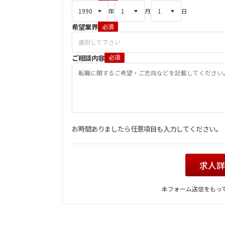
年
月
日
希望業界
必須
ご相談内容
必須
お時間ありましたら任意項目も入力してください。
求人
本フォーム送信をもっ