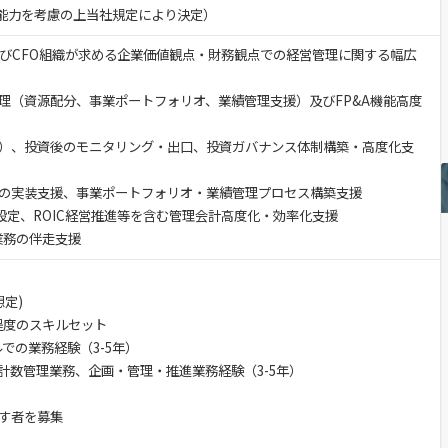
験・能力を考慮の上当社規定により決定）
及びCFO組織が求める企業価値観点・財務観点での経営管理に関する幅広
理（資源配分、事業ポートフォリオ、業績管理支援）及びFP&A機能高度
）、投資後のモニタリング・出口、投資ガバナンス体制構築・高度化支
の実装支援、事業ポートフォリオ・業績管理プロセス構築支援
設定、ROIC経営推進等を含む管理会計高度化・効率化支援
業務の伴走支援
想定)
年程度のスキルセット
ルでの業務経験（3-5年）
計数管理業務、企画・管理・推進業務経験（3-5年）
す者を募集