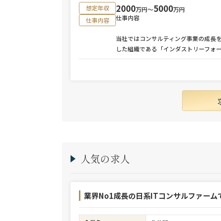
2000
5000
想定年収
万円〜
万円
仕事内容
仕事内容
当社ではコンサルティング事業の成長
した組織である「インダストリーフォ
人気の求人
業界No1成長の日系ITコンサルファーム