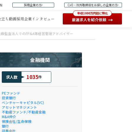
EN
採用企業の方
CxO・社外取締役をお探しの企業の方
年収1000万円超に特化
役立ち動画
採用企業インタビュー
→
厳選求人を紹介依頼
級監査法人でのFP&A等経営管理アドバイザー
金融機関
1035
求人数
件
PEファンド
投資銀行
ベンチャーキャピタル(VC)
アセットマネジメント
不動産ファンド/不動産金融
M&A仲介
保険会社/生命保険
銀行
証券会社