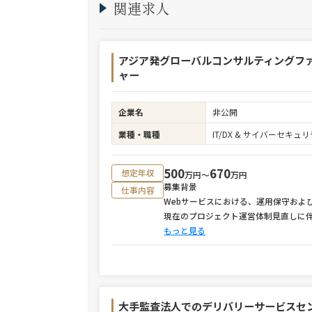
関連求人
アジア発グローバルコンサルティングフ
ャー
企業名
非公開
業種・職種
IT/DX & サイバーセキ
500
670
想定年収
万円〜
万円
募集背景
仕事内容
Webサービスにおける、運用保守およ
現在のプロジェクト運営体制見直しに
もっと見る
大手監査法人でのデリバリーサービスセ