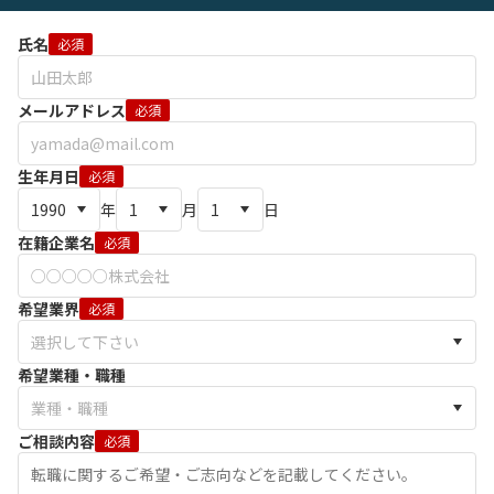
氏名
必須
メールアドレス
必須
生年月日
必須
年
月
日
在籍企業名
必須
希望業界
必須
希望業種・職種
ご相談内容
必須