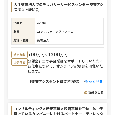
大手監査法人でのデリバリーサービスセンター監査アシ
スタント説明会
企業名
非公開
業界
コンサルティングファーム
業種・職種
監査法人
700
1200
万円〜
万円
想定年収
公認会計士の事務業務をサポートしていただく
仕事内容
お仕事について、オンライン説明会を開催いた
します。
【監査アシスタント職業務内容】
⋯
もっと見る
詳細を見る
コンサルティング×新規事業×投資事業を三位一体で手
掛けているカンパニーにおけるパートナー／ディレクタ