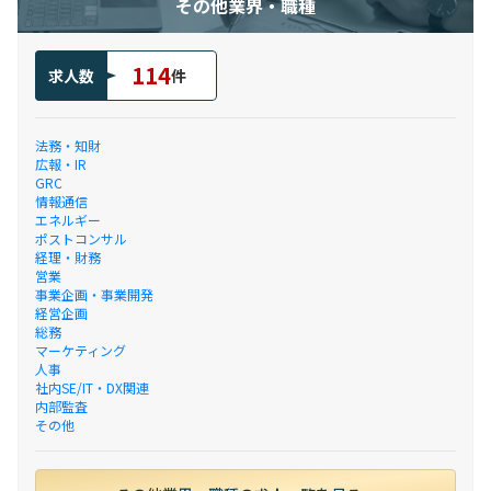
その他業界・職種
114
求人数
件
法務・知財
広報・IR
GRC
情報通信
エネルギー
ポストコンサル
経理・財務
営業
事業企画・事業開発
経営企画
総務
マーケティング
人事
社内SE/IT・DX関連
内部監査
その他