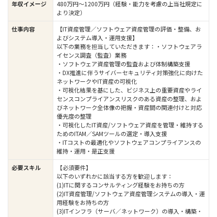
年収イメージ
480万円〜1200万円（経験・能力を考慮の上当社規定に
より決定）
仕事内容
【IT資産管理／ソフトウェア資産管理の評価・整備、お
よびシステム導入・運用支援】
以下の業務を担当していただきます：・ソフトウェアラ
イセンス調査（監査）業務
・ソフトウェア資産管理の監査および体制構築支援
・DX推進に伴うサイバーセキュリティ対策強化に向けた
ネットワークやIT資産の可視化
・可視化結果を基にした、ビジネス上の重要資産やライ
センスコンプライアンスリスクのある資産の整理、およ
びネットワーク全体像の把握・資産間の関連付けと対応
優先度の整理
・可視化したIT資産/ソフトウェア資産を管理・維持する
ためのITAM／SAMツールの選定・導入支援
・ITコストの最適化やソフトウェアコンプライアンスの
維持・運用・是正支援
必要スキル
【必須要件】
以下のいずれかに該当する方を歓迎します：
(1)ITに関するコンサルティング経験をお持ちの方
(2)IT資産管理/ソフトウェア資産管理システムの導入・運
用経験をお持ちの方
(3)ITインフラ（サーバ／ネットワーク）の導入・構築・