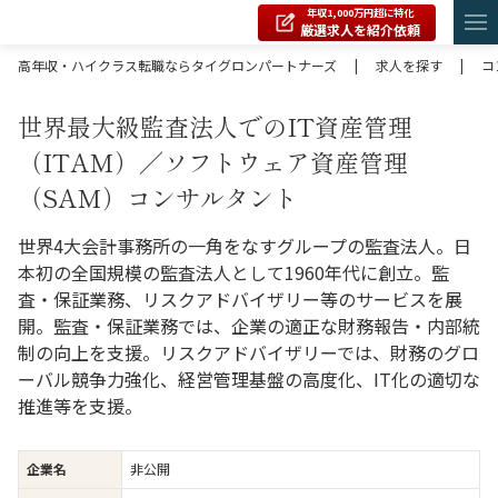
年収1,000万円超に特化
厳選求人を紹介依頼
高年収・ハイクラス転職ならタイグロンパートナーズ
|
求人を探す
|
コ
世界最大級監査法人でのIT資産管理
（ITAM）／ソフトウェア資産管理
（SAM）コンサルタント
世界4大会計事務所の一角をなすグループの監査法人。日
本初の全国規模の監査法人として1960年代に創立。監
査・保証業務、リスクアドバイザリー等のサービスを展
開。監査・保証業務では、企業の適正な財務報告・内部統
制の向上を支援。リスクアドバイザリーでは、財務のグロ
ーバル競争力強化、経営管理基盤の高度化、IT化の適切な
推進等を支援。
企業名
非公開