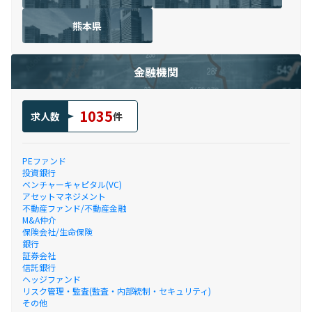
熊本県
金融機関
1035
求人数
件
PEファンド
投資銀行
ベンチャーキャピタル(VC)
アセットマネジメント
不動産ファンド/不動産金融
M&A仲介
保険会社/生命保険
銀行
証券会社
信託銀行
ヘッジファンド
リスク管理・監査(監査・内部統制・セキュリティ)
その他