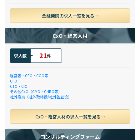
金融機関の求人一覧を見る
CxO・経営人材
21
求人数
件
経営者・CEO・COO等
CFO
CTO・CIO
その他CxO（CMO・CHRO等）
社外役員（社外取締役/社外監査役）
CxO・経営人材の求人一覧を見る
コンサルティングファーム