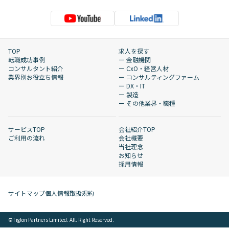
TOP
求人を探す
転職成功事例
ー 金融機関
コンサルタント紹介
ー CxO・経営人材
業界別お役立ち情報
ー コンサルティングファーム
ー DX・IT
ー 製造
ー その他業界・職種
サービスTOP
会社紹介TOP
ご利用の流れ
会社概要
当社理念
お知らせ
採用情報
サイトマップ
個人情報取扱規約
©︎Tiglon Partners Limited. All. Right Reserved.