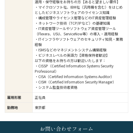
運用・保守経験をお持ちの方【あると望ましい要件】
・マイクロソフト社、IBM社（汎用機を含む）をはじめ
としたビジネスソフトウェアのライセンス知識
・構成管理やライセンス管理などのIT資産管理経験
・ネットワーク技術（TCP/IPなど）の基礎知識
・IT資産管理ツールやソフトウェア資産管理ツール
（Flexera、USU、ServiceNow等）の導入・運用経験
・ITインフラやソフトウェアのセキュリティ知見・業務
経験
・ISMSなどのマネジメントシステム構築経験
・ビジネスレベルの英語力【資格保持者歓迎】
以下の資格をお持ちの方は歓迎いたします：
・CISSP（Certified Information Systems Security
Professional）
・CISA（Certified Information Systems Auditor）
・CISM（Certified Information Security Manager）
・システム監査技術者資格
雇用形態
正社員
勤務地
東京都
お問い合わせフォーム