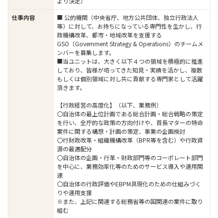
より決定）
仕事内容
■ 公的機関（中央省庁、地方公共団体、独立行政法人
等）に対して、お持ちになっている専門性を生かし、行
政機構改革、都市・地域改革を支援する
GSO（Government Strategy & Operations）のチームメ
ンバーを募集します。
■当ユニットは、大きく以下４つの領域を積極的に推進
しており、皆様が培ってきた知見・実績を活かし、複数
もしくは個別領域に対し共に貢献する専門家として活躍
頂きます。
【行政経営の高度化】（以下、業務例）
〇自治体の最上位計画である総合計画・総合戦略の策定
を行い、全庁的な政策の方向付けや、首長マターの特命
案件に関する構想・計画の策定、事業の企画検討
〇行財政改革・組織機構改革（BPR等を含む）や行政資
源の最適配分
〇自治体の企画・行革・財政部門等のコーポレート部門
を中心に、業務効率化等のためのサービス導入や運用関
連
〇自治体の行政評価やEBPM具現化のための仕組みづく
りや運用支援
※また、上記に関連する総務省等の国関連の案件に取り
組む