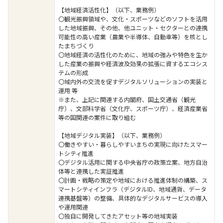
【地域経済活性化】（以下、業務例）
〇観光振興領域や、文化・スポーツなどのソフトを活用
した地域振興、その他、他ユニット・セクターとの連携
可能性の高い産業（農業や半導体、自動車等）を核とし
たまちづくり
〇地域経済の活性化のために、地域の強みや特色を生か
した産業の振興や経済波及効果の拡張に資するエコシス
テムの形成
〇域内外の交流を促すデジタルソリューションの実装と
運用 等
※また、上記に関連する内閣府、国土交通省（観光
庁）、文部科学省（文化庁、スポーツ庁）、経済産業省
等の国関連の案件に取り組む
【地域デジタル実装】（以下、業務例）
〇働きやすい・暮らしやすいまちの実現に向けたスマー
トシティ推進
〇デジタル活用に関する中央省庁の政策立案、地方自治
体等と連携した実証推進
〇計画・戦略の策定や地域における推進体制の構築、ス
マートシティインフラ（デジタルID、地域通貨、データ
連携基盤等）の整備、具体的なデジタルサービスの導入
や運用関連
〇独自に開発してきたアセット等の地域実装