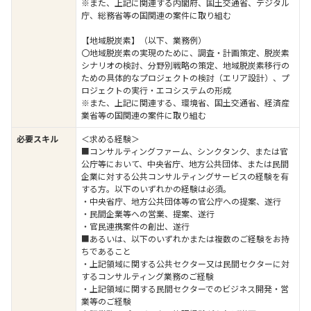
※また、上記に関連する内閣府、国土交通省、デジタル
庁、総務省等の国関連の案件に取り組む
【地域脱炭素】（以下、業務例）
〇地域脱炭素の実現のために、調査・計画策定、脱炭素
シナリオの検討、分野別戦略の策定、地域脱炭素移行の
ための具体的なプロジェクトの検討（エリア設計）、プ
ロジェクトの実行・エコシステムの形成
※また、上記に関連する、環境省、国土交通省、経済産
業省等の国関連の案件に取り組む
必要スキル
＜求める経験＞
■コンサルティングファーム、シンクタンク、または官
公庁等において、中央省庁、地方公共団体、または民間
企業に対する公共コンサルティングサービスの経験を有
する方。以下のいずれかの経験は必須。
・中央省庁、地方公共団体等の官公庁への提案、遂行
・民間企業等への営業、提案、遂行
・官民連携案件の創出、遂行
■あるいは、以下のいずれかまたは複数のご経験をお持
ちであること
・上記領域に関する公共セクター又は民間セクターに対
するコンサルティング業務のご経験
・上記領域に関する民間セクターでのビジネス開発・営
業等のご経験