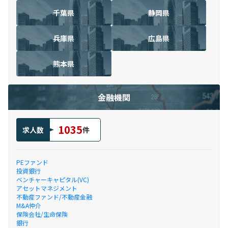
千葉県
静岡県
兵庫県
広島県
熊本県
金融機関
1035
求人数
件
PEファンド
投資銀行
ベンチャーキャピタル(VC)
アセットマネジメント
不動産ファンド/不動産金融
M&A仲介
保険会社/生命保険
銀行