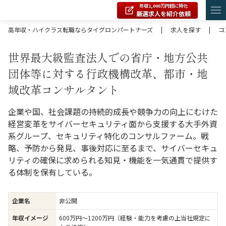
年収1,000万円超に特化
厳選求人を紹介依頼
高年収・ハイクラス転職ならタイグロンパートナーズ
|
求人を探す
|
コ
世界最大級監査法人での省庁・地方公共
団体等に対する行政機構改革、都市・地
域改革コンサルタント
企業や国、社会課題の持続的成長や競争力の向上にむけた
経営変革をサイバーセキュリティ面から支援する大手外資
系グループ、セキュリティ特化のコンサルファーム。戦
略、予防から発見、事後対応に至るまで、サイバーセキュ
リティの確保に求められる知見・機能を一気通貫で提供す
る体制を保有している。
企業名
非公開
年収イメージ
600万円〜1200万円（経験・能力を考慮の上当社規定に