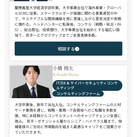
慶應義塾大学経済学部卒業。大手事業会社で海外事業・グローバ
ルSCMに従事。ステークホルダーが複雑に関わる事業運営の中
で、サステナブルな関係構築を常に意識しながら意思決定や実務
に携わる。ヘッドハンターに転身後、コンサル（戦略・総合・FA
S）、総合商社、投資銀行、大手事業会社を始めとする幅広い領
域で、若手～エグゼクティブまでご支援実績多数。
相談する
小橋 翔太
Kobashi Shota
IT/DX & サイバーセキュリティコンサ
ルティング
コンサルティングファーム
大学卒業後、新卒で当社入社。コンサルティングファームの人材
サーチ業務を通じ、戦略・業務・IT各領域へのご転職を多数支
援。特に未経験からコンサルタントへのキャリアチェンジ支援に
強み。 若手・ポテンシャル層からシニア・ハイクラス層まで、候
補者様のご志向と市場動向を踏まえ最適なキャリアをご提案させ
ていただきます。