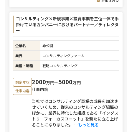
コンサルティング×新規事業×投資事業を三位一体で手
掛けているカンパニーにおけるパートナー／ディレクタ
ー
企業名
非公開
業界
コンサルティングファーム
業種・職種
戦略コンサルティング
2000
5000
万円〜
万円
想定年収
仕事内容
仕事内容
当社ではコンサルティング事業の成長を加速さ
せていくため、従来のコンサルティング組織の
ほかに、業界に特化した組織である「インダス
トリーフォーカスユニット」を新たに立ち上げ
ることになりました。
⋯
もっと見る