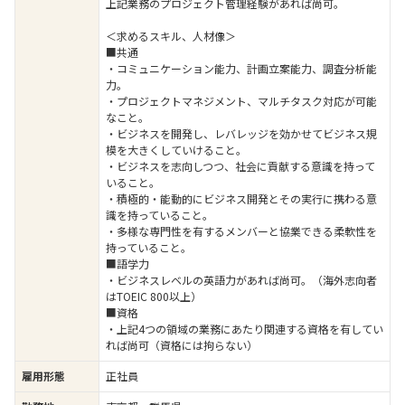
上記業務のプロジェクト管理経験があれば尚可。
＜求めるスキル、人材像＞
■共通
・コミュニケーション能力、計画立案能力、調査分析能
力。
・プロジェクトマネジメント、マルチタスク対応が可能
なこと。
・ビジネスを開発し、レバレッジを効かせてビジネス規
模を大きくしていけること。
・ビジネスを志向しつつ、社会に貢献する意識を持って
いること。
・積極的・能動的にビジネス開発とその実行に携わる意
識を持っていること。
・多様な専門性を有するメンバーと協業できる柔軟性を
持っていること。
■語学力
・ビジネスレベルの英語力があれば尚可。（海外志向者
はTOEIC 800以上）
■資格
・上記4つの領域の業務にあたり関連する資格を有してい
れば尚可（資格には拘らない）
雇用形態
正社員