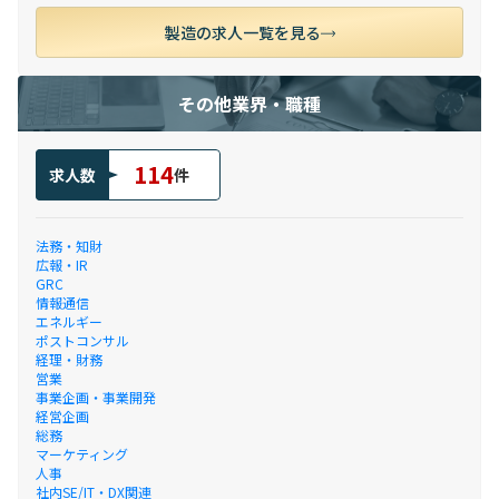
製造の求人一覧を見る
その他業界・職種
114
求人数
件
法務・知財
広報・IR
GRC
情報通信
エネルギー
ポストコンサル
経理・財務
営業
事業企画・事業開発
経営企画
総務
マーケティング
人事
社内SE/IT・DX関連