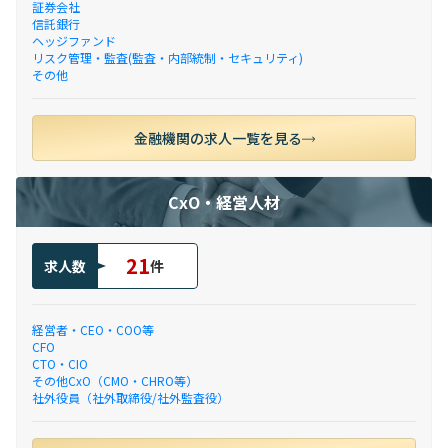
証券会社
信託銀行
ヘッジファンド
リスク管理・監査(監査・内部統制・セキュリティ)
その他
金融機関の求人一覧を見る
CxO・経営人材
21
求人数
件
経営者・CEO・COO等
CFO
CTO・CIO
その他CxO（CMO・CHRO等）
社外役員（社外取締役/社外監査役）